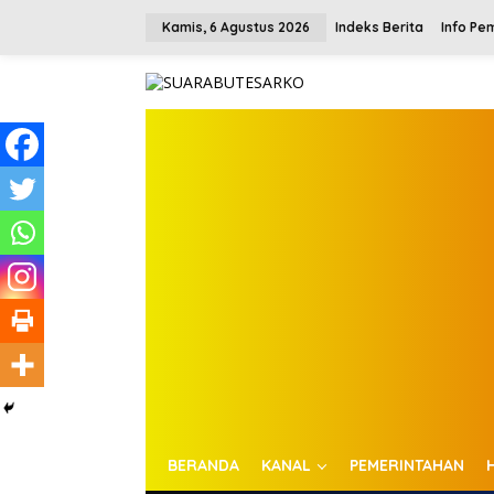
L
e
Kamis, 6 Agustus 2026
Indeks Berita
Info Pe
w
a
t
i
k
e
k
o
n
t
e
n
BERANDA
KANAL
PEMERINTAHAN