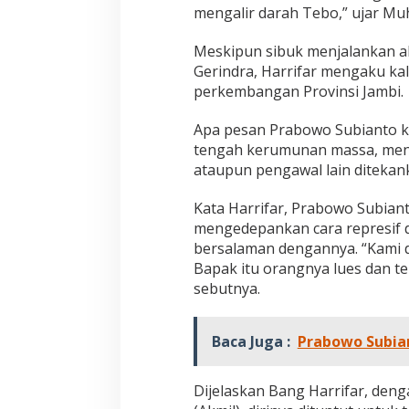
mengalir darah Tebo,” ujar M
a
f
t
Meskipun sibuk menjalankan ak
a
Gerindra, Harrifar mengaku kala
r
perkembangan Provinsi Jambi.
k
e
K
Apa pesan Prabowo Subianto k
P
tengah kerumunan massa, menja
U
ataupun pengawal lain ditekan
Kata Harrifar, Prabowo Subian
mengedepankan cara represif d
bersalaman dengannya. “Kami d
Bapak itu orangnya lues dan t
sebutnya.
Baca Juga :
Prabowo Subian
Dijelaskan Bang Harrifar, denga