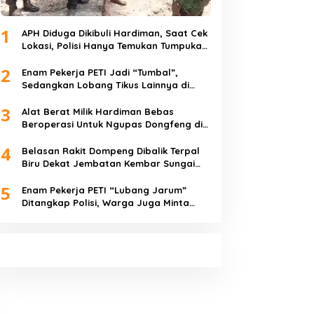
1
APH Diduga Dikibuli Hardiman, Saat Cek
Lokasi, Polisi Hanya Temukan Tumpukan
Pasir
2
Enam Pekerja PETI Jadi “Tumbal”,
Sedangkan Lobang Tikus Lainnya di
Limbur Lubuk Mengkuang Kembali
3
Beroperasi
Alat Berat Milik Hardiman Bebas
Beroperasi Untuk Ngupas Dongfeng di
SPB Dusun Lembah Kuamang
4
Belasan Rakit Dompeng Dibalik Terpal
Biru Dekat Jembatan Kembar Sungai
Buluh Hangus Dimakan Sijago Merah
5
Enam Pekerja PETI “Lubang Jarum”
Ditangkap Polisi, Warga Juga Minta
Polres Bungo Tangkap Januri CS