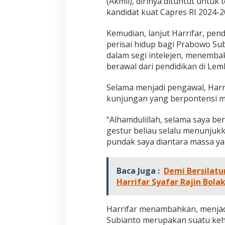
(Akmil), dirinya dituntut untu
kandidat kuat Capres RI 2024-2
Kemudian, lanjut Harrifar, pen
perisai hidup bagi Prabowo Sub
dalam segi intelejen, menemba
berawal dari pendidikan di Lem
Selama menjadi pengawal, Harri
kunjungan yang berpontensi 
“Alhamdulillah, selama saya be
gestur beliau selalu menunju
pundak saya diantara massa ya
Baca Juga :
Demi Bersilat
Harrifar Syafar Rajin Bola
Harrifar menambahkan, menjad
Subianto merupakan suatu keh