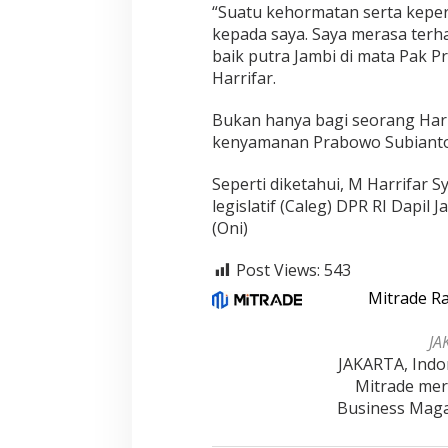
“Suatu kehormatan serta keper
kepada saya. Saya merasa ter
baik putra Jambi di mata Pak 
Harrifar.
Bukan hanya bagi seorang Harr
kenyamanan Prabowo Subianto s
Seperti diketahui, M Harrifar S
legislatif (Caleg) DPR RI Dapil 
(Oni)
Post Views:
543
Mitrade Ra
JA
JAKARTA, Indo
Mitrade mera
Business Maga