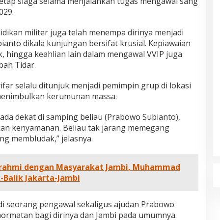
k tetap siaga selama menjalankan tugas mengawal sang
029.
didikan militer juga telah menempa dirinya menjadi
ianto dikala kunjungan bersifat krusial. Kepiawaian
k, hingga keahlian lain dalam mengawal VVIP juga
bah Tidar.
far selalu ditunjuk menjadi pemimpin grup di lokasi
menimbulkan kerumunan massa.
rada dekat di samping beliau (Prabowo Subianto),
kkan kenyamanan. Beliau tak jarang memegang
ng membludak,” jelasnya.
urahmi dengan Masyarakat Jambi, Muhammad
k-Balik Jakarta-Jambi
i seorang pengawal sekaligus ajudan Prabowo
ormatan bagi dirinya dan Jambi pada umumnya.