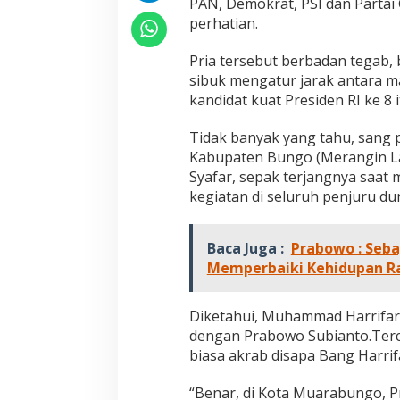
PAN, Demokrat, PSI dan Partai 
r
perhatian.
r
i
f
Pria tersebut berbadan tegab, 
a
sibuk mengatur jarak antara 
r
kandidat kuat Presiden RI ke 8 i
S
y
Tidak banyak yang tahu, sang 
a
f
Kabupaten Bungo (Merangin La
a
Syafar, sepak terjangnya saa
r
kegiatan di seluruh penjuru d
K
a
w
Baca Juga :
Prabowo : Seba
a
Memperbaiki Kehidupan R
l
P
r
Diketahui, Muhammad Harrifar
a
b
dengan Prabowo Subianto.Tercat
o
biasa akrab disapa Bang Harrif
w
o
“Benar, di Kota Muarabungo, Pr
D