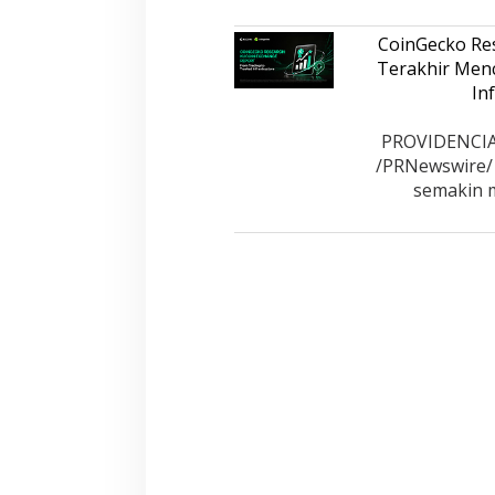
CoinGecko Re
Terakhir Menc
In
PROVIDENCIAL
/PRNewswire/ -
semakin m