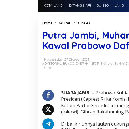
KOTA JAMBI
BATANG HARI
BUNGO
JAMBI
Home
/
DAERAH
/
BUNGO
P
u
Putra Jambi, Muha
t
r
Kawal Prabowo Daf
a
J
a
m
Mr Azronisbs
27 Oktober, 2023
ADVETORIAL
,
BUNGO
,
DAERAH
,
INFORMASI
,
JAMBI
,
NASIO
b
Dilihat
i
,
M
u
h
SUARA JAMBI
– Prabowo Subian
a
Presiden (Capres) RI ke Komisi 
m
Ketum Partai Gerindra ini men
m
(Jokowi), Gibran Rakabuming R
a
d
H
Di balik riuhnya lautan dukung
a