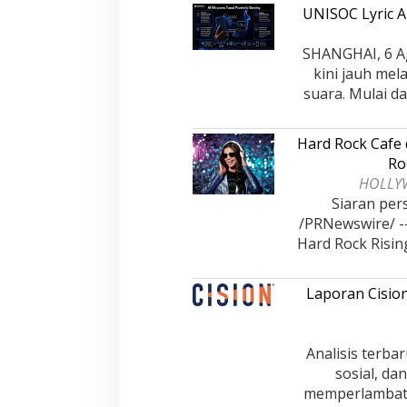
UNISOC Lyric 
SHANGHAI, 6 Ag
kini jauh me
suara. Mulai da
Hard Rock Cafe
Ro
HOLLYWO
Siaran per
/PRNewswire/ --
Hard Rock Rising
Laporan Cisio
Analisis terb
sosial, da
memperlambat 