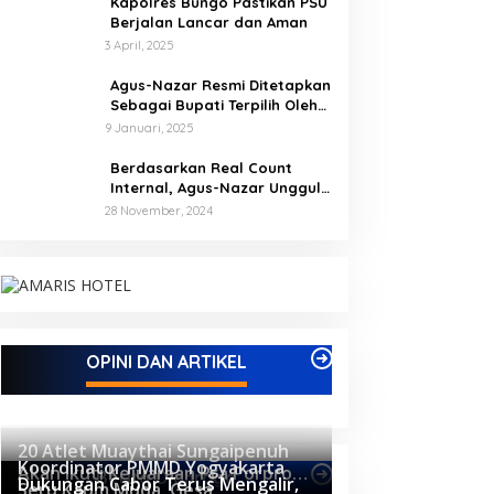
Kapolres Bungo Pastikan PSU
Berjalan Lancar dan Aman
3 April, 2025
Agus-Nazar Resmi Ditetapkan
Sebagai Bupati Terpilih Oleh
KPU Kabupaten Tebo
9 Januari, 2025
Berdasarkan Real Count
Internal, Agus-Nazar Unggul
61 Persen dari Aspan-Tono
28 November, 2024
Hanya 39 Persen
OPINI DAN ARTIKEL
20 Atlet Muaythai Sungaipenuh
Koordinator PMMD Yogyakarta
Akan Ikuti Kejuaraan Pra Porprov
Berita Olahraga
Dukungan Cabor Terus Mengalir,
Seru Kaum Muda, Gesa