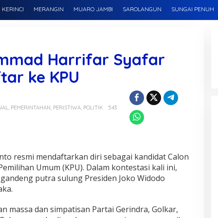
KERINCI
MERANGIN
MUARO JAMBI
SAROLANGUN
SUNGAI PENUH
mmad Harrifar Syafar
tar ke KPU
NAL
,
PEMERINTAHAN
,
PERISTIWA
,
POLITIK
543
to resmi mendaftarkan diri sebagai kandidat Calon
Pemilihan Umum (KPU). Dalam kontestasi kali ini,
ggandeng putra sulung Presiden Joko Widodo
aka.
an massa dan simpatisan Partai Gerindra, Golkar,