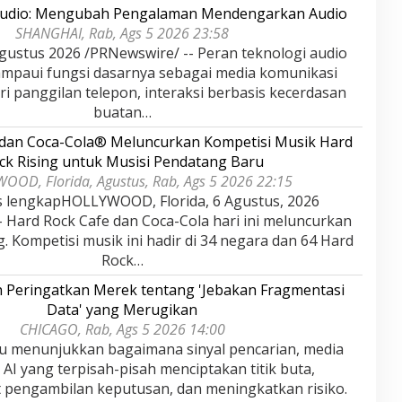
Audio: Mengubah Pengalaman Mendengarkan Audio
SHANGHAI, Rab, Ags 5 2026 23:58
ustus 2026 /PRNewswire/ -- Peran teknologi audio
lampaui fungsi dasarnya sebagai media komunikasi
ri panggilan telepon, interaksi berbasis kecerdasan
buatan…
 dan Coca-Cola® Meluncurkan Kompetisi Musik Hard
ck Rising untuk Musisi Pendatang Baru
OD, Florida, Agustus, Rab, Ags 5 2026 22:15
s lengkapHOLLYWOOD, Florida, 6 Agustus, 2026
 Hard Rock Cafe dan Coca-Cola hari ini meluncurkan
. Kompetisi musik ini hadir di 34 negara dan 64 Hard
Rock…
n Peringatkan Merek tentang 'Jebakan Fragmentasi
Data' yang Merugikan
CHICAGO, Rab, Ags 5 2026 14:00
aru menunjukkan bagaimana sinyal pencarian, media
n AI yang terpisah-pisah menciptakan titik buta,
pengambilan keputusan, dan meningkatkan risiko.