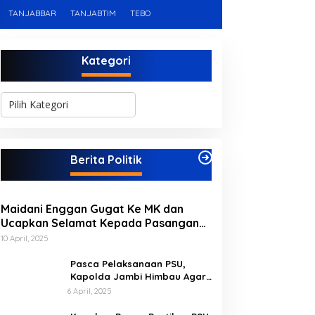
TANJABBAR
TANJABTIM
TEBO
Kategori
K
a
t
e
g
Berita Politik
o
r
i
Maidani Enggan Gugat Ke MK dan
Ucapkan Selamat Kepada Pasangan
Dedy-Dayat
10 April, 2025
Pasca Pelaksanaan PSU,
Kapolda Jambi Himbau Agar
Semua Pihak Jaga Situasi
6 April, 2025
Kamtibmas