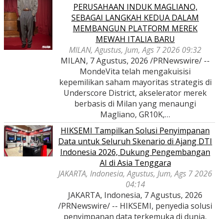
PERUSAHAAN INDUK MAGLIANO,
SEBAGAI LANGKAH KEDUA DALAM
MEMBANGUN PLATFORM MEREK
MEWAH ITALIA BARU
MILAN, Agustus, Jum, Ags 7 2026 09:32
MILAN, 7 Agustus, 2026 /PRNewswire/ --
MondeVita telah mengakuisisi
kepemilikan saham mayoritas strategis di
Underscore District, akselerator merek
berbasis di Milan yang menaungi
Magliano, GR10K,…
HIKSEMI Tampilkan Solusi Penyimpanan
Data untuk Seluruh Skenario di Ajang DTI
Indonesia 2026, Dukung Pengembangan
AI di Asia Tenggara
JAKARTA, Indonesia, Agustus, Jum, Ags 7 2026
04:14
JAKARTA, Indonesia, 7 Agustus, 2026
/PRNewswire/ -- HIKSEMI, penyedia solusi
penyimpanan data terkemuka di dunia,