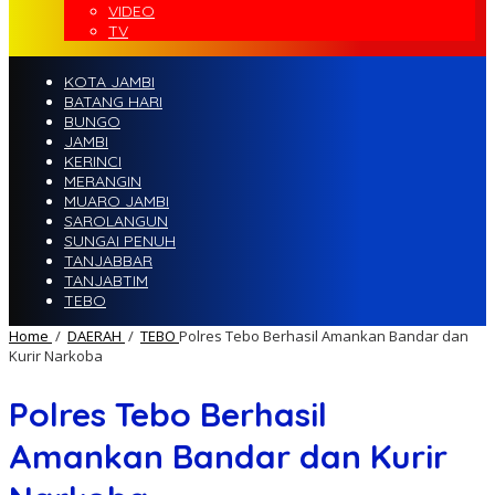
VIDEO
TV
KOTA JAMBI
BATANG HARI
BUNGO
JAMBI
KERINCI
MERANGIN
MUARO JAMBI
SAROLANGUN
SUNGAI PENUH
TANJABBAR
TANJABTIM
TEBO
Home
/
DAERAH
/
TEBO
Polres Tebo Berhasil Amankan Bandar dan
Kurir Narkoba
Polres Tebo Berhasil
Amankan Bandar dan Kurir