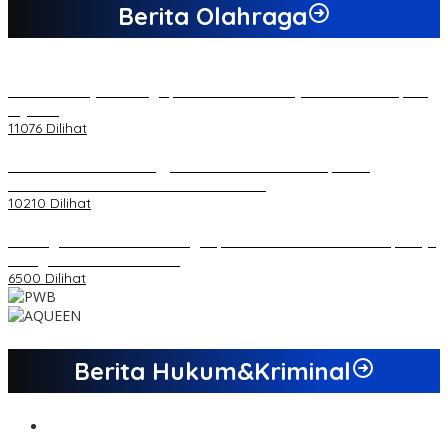
Berita Olahraga
20 Atlet Muaythai Sungaipenuh Akan Ikuti Kejuaraan Pra Porprov
di Jambi
11076 Dilihat
Koordinator PMMD Yogyakarta Seru Kaum Muda, Gesa
Kemandirian Ekonomi dan Inovasi Desa
10210 Dilihat
Dukungan Cabor Terus Mengalir, Zuwanda Semakin Mantap Maju
sebagai Calon Ketua KONI
6500 Dilihat
Berita Hukum&Kriminal