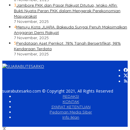
3
Jambore PKK dan Pasar Rakyat Ditutup, Wako Alfin:
Bukti Nyata Peran PKK dalam Mengerak Perekonomian
Masyarakat
7 November, 2025
4
Menuju Kota JUARA: Bakeuda Sungai Penuh Maksimalkan
Anggaran Demi Rakyat
7 November, 2025
5
Pendataan Aset Pemkot: 78% Tanah Bersertifikat, 98%
Kendaraan Terdata
7 November, 2025
suarabutesarko.com © Copyright 2021, All Rights Reserved
REDAKSI
KONTAK
SYARAT KETENTUAN
Pedoman Media Siber
Info Iklan