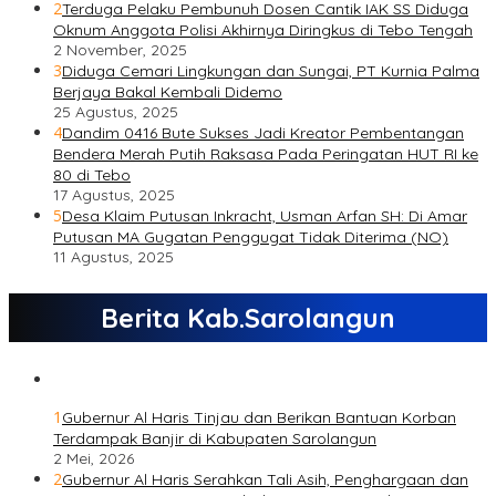
2
Terduga Pelaku Pembunuh Dosen Cantik IAK SS Diduga
Oknum Anggota Polisi Akhirnya Diringkus di Tebo Tengah
2 November, 2025
3
Diduga Cemari Lingkungan dan Sungai, PT Kurnia Palma
Berjaya Bakal Kembali Didemo
25 Agustus, 2025
4
Dandim 0416 Bute Sukses Jadi Kreator Pembentangan
Bendera Merah Putih Raksasa Pada Peringatan HUT RI ke
80 di Tebo
17 Agustus, 2025
5
Desa Klaim Putusan Inkracht, Usman Arfan SH: Di Amar
Putusan MA Gugatan Penggugat Tidak Diterima (NO)
11 Agustus, 2025
Berita Kab.Sarolangun
1
Gubernur Al Haris Tinjau dan Berikan Bantuan Korban
Terdampak Banjir di Kabupaten Sarolangun
2 Mei, 2026
2
Gubernur Al Haris Serahkan Tali Asih, Penghargaan dan