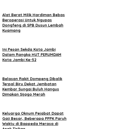
Alat Berat Milik Hardiman Bebas
Beroperasi Untuk Ngupas
Dongfeng di SPB Dusun Lembah
Kuamang
Ini Pesan Sekda Kota Jambi
Dalam Rangka HUT PERUMDAM
Kota Jambi Ke-52
Belasan Rakit Dompeng Dibalik
Terpal Biru Dekat Jembatan
Kembar Sungai Buluh Hangus
Dimakan Sijago Merah
Keluarga Oknum Pejabat Dapat
Gaji Besar, Beberapa PPPK Paruh
Waktu di Bappeda Merasa di
Anak Tirikan