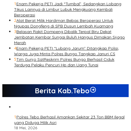
1
Enam Pekerja PETI Jadi “Tumbal”, Sedangkan Lobang
Tikus Lainnya di Limbur Lubuk Mengkuang Kembali
Beroperasi
2
Alat Berat Milik Hardiman Bebas Beroperasi Untuk
Ngupas Dongfeng di SPB Dusun Lembah Kuamang
3
Belasan Rakit Dompeng Dibalik Terpal Biru Dekat
Jembatan Kembar Sungai Buluh Hangus Dimakan Sijago
Merah
4
Enam Pekerja PETI “Lubang Jarum” Ditangkap Polisi,
Warga Juga Minta Polres Bungo Tangkap Januri CS
5
Tim Gunjo SatReskrim Polres Bungo Berhasil Ciduk
Terduga Pelaku Pencuri Hp dan Uang Tunai
Berita Kab.Tebo
1
Polres Tebo Berhasil Amankan Sekitar 23 Ton BBM Ilegal
yang Diduga Milik Asri
18 Mei, 2026