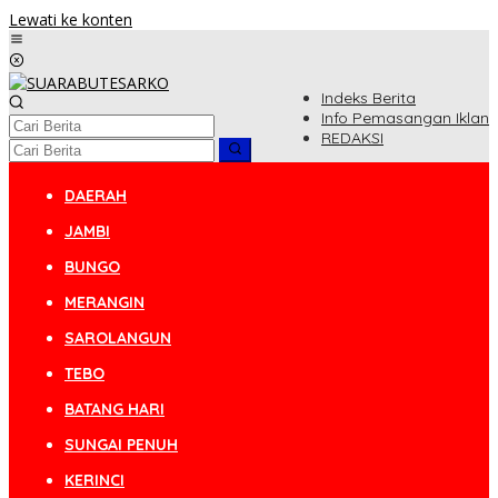
Lewati ke konten
Indeks Berita
Info Pemasangan Iklan
REDAKSI
DAERAH
JAMBI
BUNGO
MERANGIN
SAROLANGUN
TEBO
BATANG HARI
SUNGAI PENUH
KERINCI