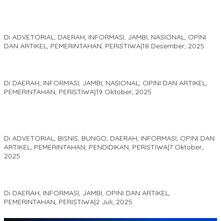
Kinerja Terukur dan Dampak Nyata: Mengapa Al Haris Disebut
sebagai Salah Satu Gubernur Paling Efektif di Indonesia Tahun
2025
Di ADVETORIAL, DAERAH, INFORMASI, JAMBI, NASIONAL, OPINI
DAN ARTIKEL, PEMERINTAHAN, PERISTIWA
|
18 Desember, 2025
Pelaminan Pengantin dan Baju Adat Melayu Jambi, Refleksi
Akademis Seminar Lembaga Adat Melayu (LAM) Jambi
Di DAERAH, INFORMASI, JAMBI, NASIONAL, OPINI DAN ARTIKEL,
PEMERINTAHAN, PERISTIWA
|
19 Oktober, 2025
Kampus IAK Setih Setio Raih Hibah PKM PMM Melalui
Optimalisasi Produk Unggulan Desa Berbasis Digital di Desa
Suka Jaya
Di ADVETORIAL, BISNIS, BUNGO, DAERAH, INFORMASI, OPINI DAN
ARTIKEL, PEMERINTAHAN, PENDIDIKAN, PERISTIWA
|
7 Oktober,
2025
MEWUJUDKAN KEPARIWISATAAN KAWASAN KOMPLEK CANDI
MUARO JAMBI SEBAGAI SUMBER PERTUMBUHAN EKONOMI BARU
Di DAERAH, INFORMASI, JAMBI, OPINI DAN ARTIKEL,
PEMERINTAHAN, PERISTIWA
|
2 Juli, 2025