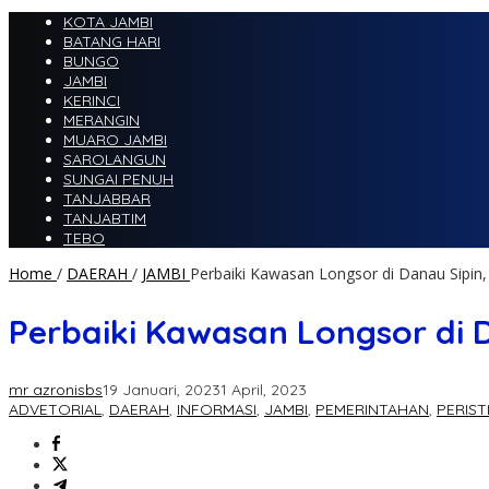
KOTA JAMBI
BATANG HARI
BUNGO
JAMBI
KERINCI
MERANGIN
MUARO JAMBI
SAROLANGUN
SUNGAI PENUH
TANJABBAR
TANJABTIM
TEBO
Home
/
DAERAH
/
JAMBI
Perbaiki Kawasan Longsor di Danau Sipin,
Perbaiki Kawasan Longsor di D
mr azronisbs
19 Januari, 2023
1 April, 2023
ADVETORIAL
,
DAERAH
,
INFORMASI
,
JAMBI
,
PEMERINTAHAN
,
PERIST