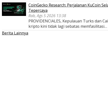
CoinGecko Research: Perjalanan KuCoin Sel
Tepercaya
Rab, Ags 5 2026 13:38
PROVIDENCIALES, Kepulauan Turks dan Caico
kripto kini tidak lagi sebatas memfasilitasi…
Berita Lainnya