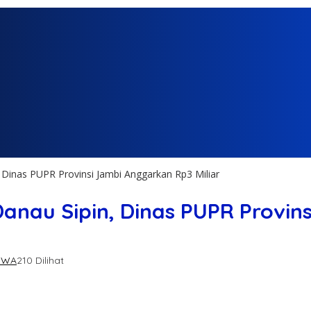
 Dinas PUPR Provinsi Jambi Anggarkan Rp3 Miliar
anau Sipin, Dinas PUPR Provin
IWA
210 Dilihat