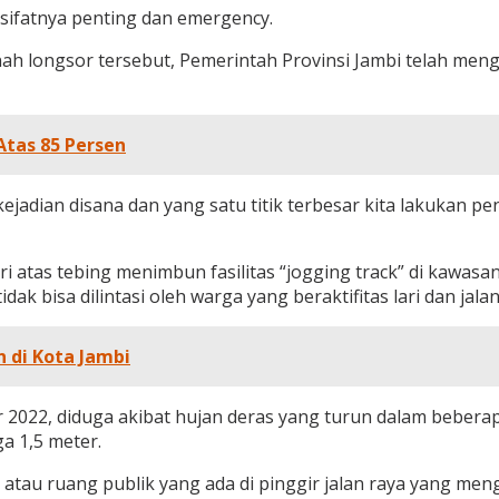
u sifatnya penting dan emergency.
 longsor tersebut, Pemerintah Provinsi Jambi telah menga
Atas 85 Persen
 kejadian disana dan yang satu titik terbesar kita lakukan p
 atas tebing menimbun fasilitas “jogging track” di kawasan D
ak bisa dilintasi oleh warga yang beraktifitas lari dan jalan
 di Kota Jambi
022, diduga akibat hujan deras yang turun dalam beberapa 
a 1,5 meter.
tau ruang publik yang ada di pinggir jalan raya yang meng