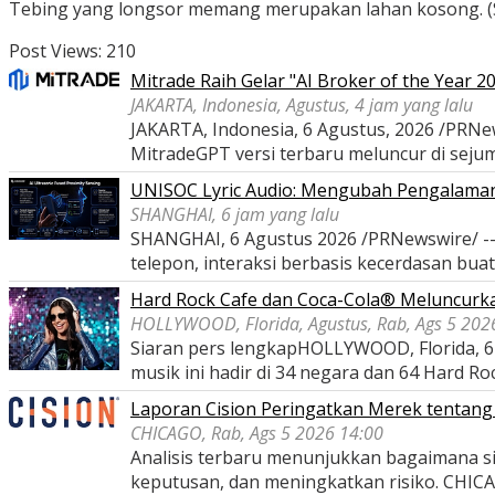
Tebing yang longsor memang merupakan lahan kosong. (
Post Views:
210
Mitrade Raih Gelar "AI Broker of the Year 2
JAKARTA, Indonesia, Agustus, 4 jam yang lalu
JAKARTA, Indonesia, 6 Agustus, 2026 /PRNew
MitradeGPT versi terbaru meluncur di seju
UNISOC Lyric Audio: Mengubah Pengalama
SHANGHAI, 6 jam yang lalu
SHANGHAI, 6 Agustus 2026 /PRNewswire/ -- 
telepon, interaksi berbasis kecerdasan bua
Hard Rock Cafe dan Coca-Cola® Meluncurka
HOLLYWOOD, Florida, Agustus, Rab, Ags 5 202
Siaran pers lengkapHOLLYWOOD, Florida, 6 
musik ini hadir di 34 negara dan 64 Hard Ro
Laporan Cision Peringatkan Merek tentang
CHICAGO, Rab, Ags 5 2026 14:00
Analisis terbaru menunjukkan bagaimana si
keputusan, dan meningkatkan risiko. CHIC