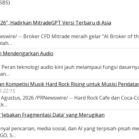
SBS)
026", Hadirkan MitradeGPT Versi Terbaru di Asia
swire/ -- Broker CFD Mitrade meraih gelar "AI Broker of th
mlah…
n Mendengarkan Audio
Peran teknologi audio kini jauh melampaui fungsi dasarnya
tan…
n Kompetisi Musik Hard Rock Rising untuk Musisi Pendata
6 22:15
Agustus, 2026 /PRNewswire/ -- Hard Rock Cafe dan Coca-Col
ck…
 'Jebakan Fragmentasi Data' yang Merugikan
nyal pencarian, media sosial, dan AI yang terpisah-pisah 
AGO, 5…