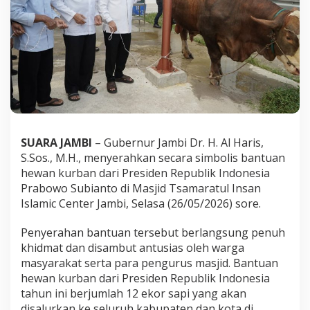
a
h
k
a
n
S
a
p
i
K
u
SUARA JAMBI
– Gubernur Jambi Dr. H. Al Haris,
r
b
S.Sos., M.H., menyerahkan secara simbolis bantuan
a
hewan kurban dari Presiden Republik Indonesia
n
Prabowo Subianto di Masjid Tsamaratul Insan
P
Islamic Center Jambi, Selasa (26/05/2026) sore.
r
e
s
Penyerahan bantuan tersebut berlangsung penuh
i
khidmat dan disambut antusias oleh warga
d
masyarakat serta para pengurus masjid. Bantuan
e
hewan kurban dari Presiden Republik Indonesia
n
tahun ini berjumlah 12 ekor sapi yang akan
P
r
disalurkan ke seluruh kabupaten dan kota di