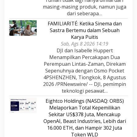
rumah tidak lagi hanya dinilai dari
masing-masing produk, namun juga
dari seberapa…
FAMILIARITÉ: Ketika Sinema dan
Sastra Bertemu dalam Sebuah
Karya Puitis
Sab, Ags 8 2026 14:19
DJI dan Isabelle Huppert
Menampilkan Percakapan Dua
Perempuan Lintas-Zaman, Direkam
Sepenuhnya dengan Osmo Pocket
4PSHENZHEN, Tiongkok, 8 Agustus
2026 /PRNewswire/ -- DJI, pemimpin
teknologi pesawat…
Eightco Holdings (NASDAQ: ORBS)
Melaporkan Total Kepemilikan
Sekitar US$378 Juta, Mencakup
OpenAI, Beast Industries, Lebih dari
16.000 ETH, dan Hampir 302 Juta
Token WLD