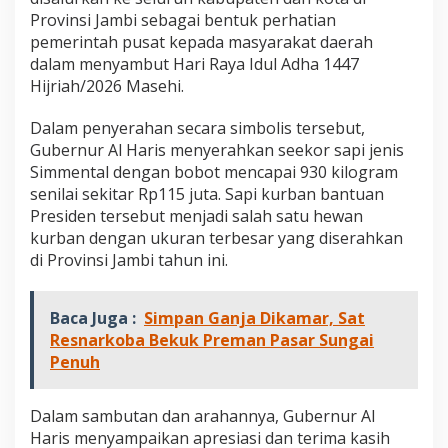
a
Provinsi Jambi sebagai bentuk perhatian
b
pemerintah pusat kepada masyarakat daerah
o
dalam menyambut Hari Raya Idul Adha 1447
w
o
Hijriah/2026 Masehi.
S
e
Dalam penyerahan secara simbolis tersebut,
b
Gubernur Al Haris menyerahkan seekor sapi jenis
e
Simmental dengan bobot mencapai 930 kilogram
r
a
senilai sekitar Rp115 juta. Sapi kurban bantuan
t
Presiden tersebut menjadi salah satu hewan
9
kurban dengan ukuran terbesar yang diserahkan
3
di Provinsi Jambi tahun ini.
0
K
i
Baca Juga :
Simpan Ganja Dikamar, Sat
l
o
Resnarkoba Bekuk Preman Pasar Sungai
g
Penuh
r
a
m
Dalam sambutan dan arahannya, Gubernur Al
d
Haris menyampaikan apresiasi dan terima kasih
i