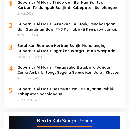
1
Gubernur Al Haris Tinjau dan Berikan Bantuan
Korban Terdampak Banjir di Kabupaten Sarolangun
2 Mei, 2026
2
Gubernur Al Haris Serahkan Tali Asih, Penghargaan
dan Santunan Bagi PNS Purnabakti Pemprov Jambi
Yang Berada di Sarolangun
18 Maret, 2024
3
Serahkan Bantuan Korban Banjir Mandiangin,
Gubernur Al Haris Ingatkan Warga Tetap Waspada
20 Januari, 2024
4
Gubernur Al Haris : Pengusaha Batubara Jangan
Cuma Ambil Untung, Segera Selesaikan Jalan Khusus
10 Januari, 2024
5
Gubernur Al Haris Resmikan Mall Pelayanan Publik
Kabupaten Sarolangun
9 Januari, 2024
Berita Kab.Sungai Penuh