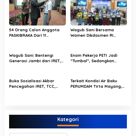
i
p
o
s
54 Orang Calon Anggota
Wagub Sani Bersama
PASKIBRAKA Dari 11
Wamen Dikdasmen RI
Kabupaten Kota Se Provinsi
Luncurkan Aplikasi Bungo
Jambi Jalani Pemusatan
Pintar, Dorong
Dan Pelatihan
Transformasi Digital
Wagub Sani: Bentengi
Enam Pekerja PETI Jadi
Pendidikan di Jambi
Generasi Jambi dari IRET,
“Tumbal”, Sedangkan
TCC, dan Perundungan
Lobang Tikus Lainnya di
Dimulai dari Sekolah
Limbur Lubuk Mengkuang
Kembali Beroperasi
Buka Sosialisasi Akbar
Terkait Kondisi Air Baku
Pencegahan IRET, TCC,
PERUMDAM Tirta Mayang,
Perundungan, dan Bahaya
Ini Jawaban Dirut
Narkoba di Bungo,
PERUMDAM
Gubernur Al Haris: “Kalau
anak-anakku bisa jaga diri,
60% masa depan sudah
Kategori
ada di tangan”
K