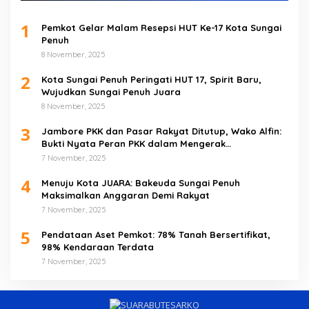
1
Pemkot Gelar Malam Resepsi HUT Ke-17 Kota Sungai
Penuh
8 November, 2025
2
Kota Sungai Penuh Peringati HUT 17, Spirit Baru,
Wujudkan Sungai Penuh Juara
8 November, 2025
3
Jambore PKK dan Pasar Rakyat Ditutup, Wako Alfin:
Bukti Nyata Peran PKK dalam Mengerak
Perekonomian Masyarakat
7 November, 2025
4
Menuju Kota JUARA: Bakeuda Sungai Penuh
Maksimalkan Anggaran Demi Rakyat
7 November, 2025
5
Pendataan Aset Pemkot: 78% Tanah Bersertifikat,
98% Kendaraan Terdata
7 November, 2025