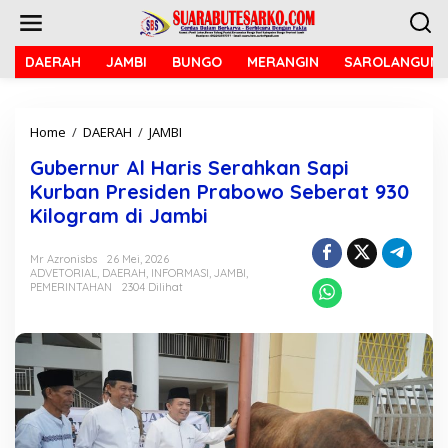
L
e
w
a
DAERAH
JAMBI
BUNGO
MERANGIN
SAROLANGUN
t
i
k
Home
/
DAERAH
/
JAMBI
G
e
u
k
Gubernur Al Haris Serahkan Sapi
b
o
e
n
Kurban Presiden Prabowo Seberat 930
r
t
Kilogram di Jambi
n
e
u
n
r
Mr Azronisbs
26 Mei, 2026
ADVETORIAL
,
DAERAH
,
INFORMASI
,
JAMBI
,
A
PEMERINTAHAN
2304 Dilihat
l
H
a
r
i
s
S
e
r