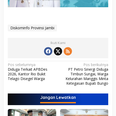
Diskominfo Provinsi Jambi
Ikuti Kami
N
Pos sebelumnya
Pos berikutnya
Diduga Terkait APBDes
PT Petro Sinergi Diduga
a
2026, Kantor Rio Bukit
Timbun Sungai, Warga
v
Telago Disegel Warga
Kelurahan Manggis Minta
Ketegasan Bupati Bungo
i
g
Jangan Lewatkan
a
s