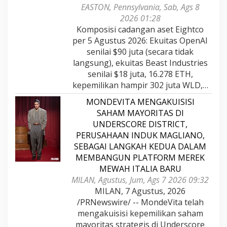
EASTON, Pennsylvania, Sab, Ags 8
2026 01:28
Komposisi cadangan aset Eightco
per 5 Agustus 2026: Ekuitas OpenAI
senilai $90 juta (secara tidak
langsung), ekuitas Beast Industries
senilai $18 juta, 16.278 ETH,
kepemilikan hampir 302 juta WLD,…
MONDEVITA MENGAKUISISI
SAHAM MAYORITAS DI
UNDERSCORE DISTRICT,
PERUSAHAAN INDUK MAGLIANO,
SEBAGAI LANGKAH KEDUA DALAM
MEMBANGUN PLATFORM MEREK
MEWAH ITALIA BARU
MILAN, Agustus, Jum, Ags 7 2026 09:32
MILAN, 7 Agustus, 2026
/PRNewswire/ -- MondeVita telah
mengakuisisi kepemilikan saham
mayoritas strategis di Underscore