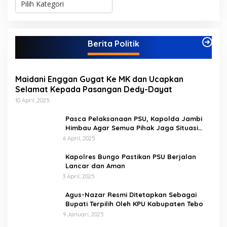
a
t
e
g
Berita Politik
o
r
i
Maidani Enggan Gugat Ke MK dan Ucapkan
Selamat Kepada Pasangan Dedy-Dayat
10 April, 2025
Pasca Pelaksanaan PSU, Kapolda Jambi
Himbau Agar Semua Pihak Jaga Situasi
Kamtibmas
6 April, 2025
Kapolres Bungo Pastikan PSU Berjalan
Lancar dan Aman
3 April, 2025
Agus-Nazar Resmi Ditetapkan Sebagai
Bupati Terpilih Oleh KPU Kabupaten Tebo
9 Januari, 2025