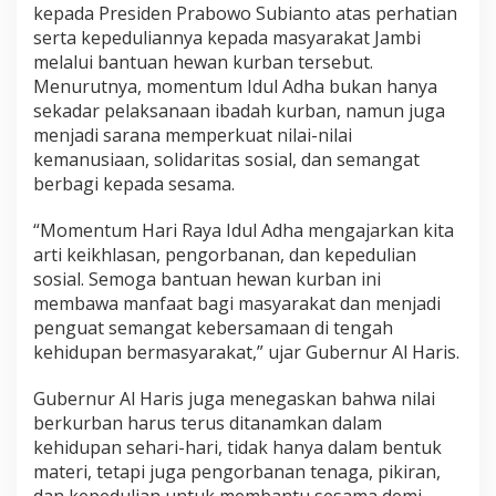
kepada Presiden Prabowo Subianto atas perhatian
J
a
serta kepeduliannya kepada masyarakat Jambi
m
melalui bantuan hewan kurban tersebut.
b
Menurutnya, momentum Idul Adha bukan hanya
i
sekadar pelaksanaan ibadah kurban, namun juga
menjadi sarana memperkuat nilai-nilai
kemanusiaan, solidaritas sosial, dan semangat
berbagi kepada sesama.
“Momentum Hari Raya Idul Adha mengajarkan kita
arti keikhlasan, pengorbanan, dan kepedulian
sosial. Semoga bantuan hewan kurban ini
membawa manfaat bagi masyarakat dan menjadi
penguat semangat kebersamaan di tengah
kehidupan bermasyarakat,” ujar Gubernur Al Haris.
Gubernur Al Haris juga menegaskan bahwa nilai
berkurban harus terus ditanamkan dalam
kehidupan sehari-hari, tidak hanya dalam bentuk
materi, tetapi juga pengorbanan tenaga, pikiran,
dan kepedulian untuk membantu sesama demi