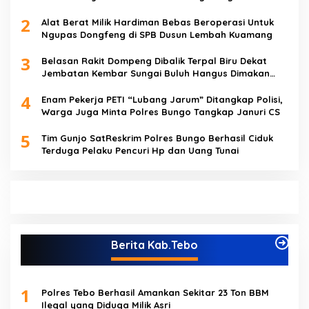
Beroperasi
2
Alat Berat Milik Hardiman Bebas Beroperasi Untuk
Ngupas Dongfeng di SPB Dusun Lembah Kuamang
3
Belasan Rakit Dompeng Dibalik Terpal Biru Dekat
Jembatan Kembar Sungai Buluh Hangus Dimakan
Sijago Merah
4
Enam Pekerja PETI “Lubang Jarum” Ditangkap Polisi,
Warga Juga Minta Polres Bungo Tangkap Januri CS
5
Tim Gunjo SatReskrim Polres Bungo Berhasil Ciduk
Terduga Pelaku Pencuri Hp dan Uang Tunai
Berita Kab.Tebo
1
Polres Tebo Berhasil Amankan Sekitar 23 Ton BBM
Ilegal yang Diduga Milik Asri