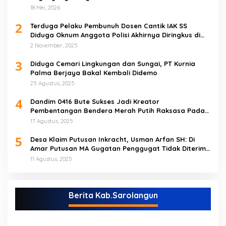
18 Mei, 2026
2
Terduga Pelaku Pembunuh Dosen Cantik IAK SS
Diduga Oknum Anggota Polisi Akhirnya Diringkus di
Tebo Tengah
2 November, 2025
3
Diduga Cemari Lingkungan dan Sungai, PT Kurnia
Palma Berjaya Bakal Kembali Didemo
25 Agustus, 2025
4
Dandim 0416 Bute Sukses Jadi Kreator
Pembentangan Bendera Merah Putih Raksasa Pada
Peringatan HUT RI ke 80 di Tebo
17 Agustus, 2025
5
Desa Klaim Putusan Inkracht, Usman Arfan SH: Di
Amar Putusan MA Gugatan Penggugat Tidak Diterima
(NO)
11 Agustus, 2025
Berita Kab.Sarolangun