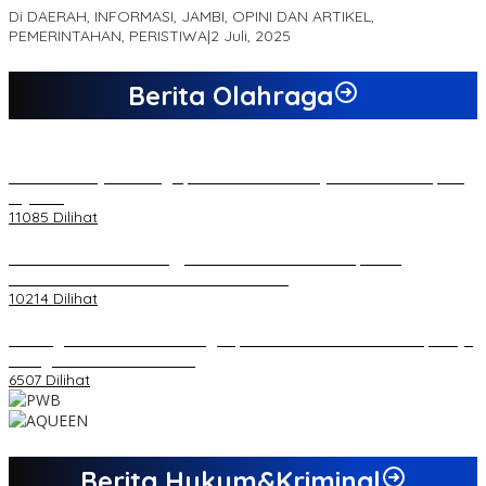
Di DAERAH, INFORMASI, JAMBI, OPINI DAN ARTIKEL,
PEMERINTAHAN, PERISTIWA
|
2 Juli, 2025
Berita Olahraga
20 Atlet Muaythai Sungaipenuh Akan Ikuti Kejuaraan Pra Porprov
di Jambi
11085 Dilihat
Koordinator PMMD Yogyakarta Seru Kaum Muda, Gesa
Kemandirian Ekonomi dan Inovasi Desa
10214 Dilihat
Dukungan Cabor Terus Mengalir, Zuwanda Semakin Mantap Maju
sebagai Calon Ketua KONI
6507 Dilihat
Berita Hukum&Kriminal