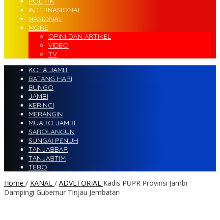
POLITIK
INTERNASIONAL
NASIONAL
MORE
OPINI DAN ARTIKEL
VIDEO
TV
KOTA JAMBI
BATANG HARI
BUNGO
JAMBI
KERINCI
MERANGIN
MUARO JAMBI
SAROLANGUN
SUNGAI PENUH
TANJABBAR
TANJABTIM
TEBO
Home
/
KANAL
/
ADVETORIAL
Kadis PUPR Provinsi Jambi
Dampingi Gubernur Tinjau Jembatan