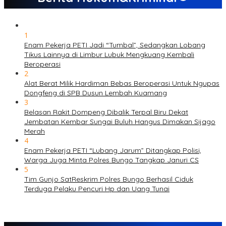
1
Enam Pekerja PETI Jadi “Tumbal”, Sedangkan Lobang
Tikus Lainnya di Limbur Lubuk Mengkuang Kembali
Beroperasi
2
Alat Berat Milik Hardiman Bebas Beroperasi Untuk Ngupas
Dongfeng di SPB Dusun Lembah Kuamang
3
Belasan Rakit Dompeng Dibalik Terpal Biru Dekat
Jembatan Kembar Sungai Buluh Hangus Dimakan Sijago
Merah
4
Enam Pekerja PETI “Lubang Jarum” Ditangkap Polisi,
Warga Juga Minta Polres Bungo Tangkap Januri CS
5
Tim Gunjo SatReskrim Polres Bungo Berhasil Ciduk
Terduga Pelaku Pencuri Hp dan Uang Tunai