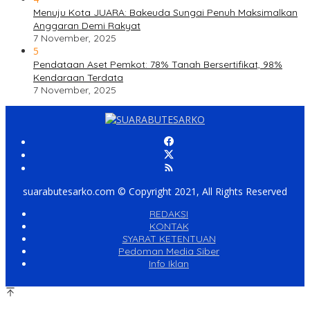
Menuju Kota JUARA: Bakeuda Sungai Penuh Maksimalkan
Anggaran Demi Rakyat
7 November, 2025
5
Pendataan Aset Pemkot: 78% Tanah Bersertifikat, 98%
Kendaraan Terdata
7 November, 2025
suarabutesarko.com © Copyright 2021, All Rights Reserved
REDAKSI
KONTAK
SYARAT KETENTUAN
Pedoman Media Siber
Info Iklan