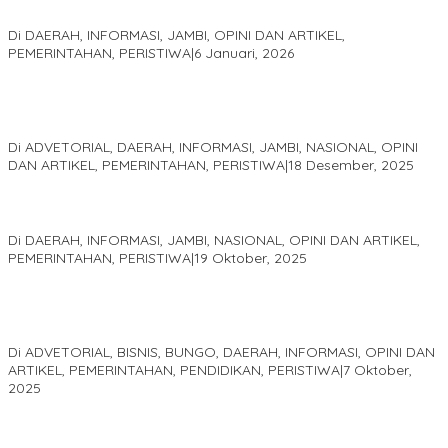
Sani
Di DAERAH, INFORMASI, JAMBI, OPINI DAN ARTIKEL,
PEMERINTAHAN, PERISTIWA
|
6 Januari, 2026
Kinerja Terukur dan Dampak Nyata: Mengapa Al Haris Disebut
sebagai Salah Satu Gubernur Paling Efektif di Indonesia Tahun
2025
Di ADVETORIAL, DAERAH, INFORMASI, JAMBI, NASIONAL, OPINI
DAN ARTIKEL, PEMERINTAHAN, PERISTIWA
|
18 Desember, 2025
Pelaminan Pengantin dan Baju Adat Melayu Jambi, Refleksi
Akademis Seminar Lembaga Adat Melayu (LAM) Jambi
Di DAERAH, INFORMASI, JAMBI, NASIONAL, OPINI DAN ARTIKEL,
PEMERINTAHAN, PERISTIWA
|
19 Oktober, 2025
Kampus IAK Setih Setio Raih Hibah PKM PMM Melalui
Optimalisasi Produk Unggulan Desa Berbasis Digital di Desa
Suka Jaya
Di ADVETORIAL, BISNIS, BUNGO, DAERAH, INFORMASI, OPINI DAN
ARTIKEL, PEMERINTAHAN, PENDIDIKAN, PERISTIWA
|
7 Oktober,
2025
MEWUJUDKAN KEPARIWISATAAN KAWASAN KOMPLEK CANDI
MUARO JAMBI SEBAGAI SUMBER PERTUMBUHAN EKONOMI BARU