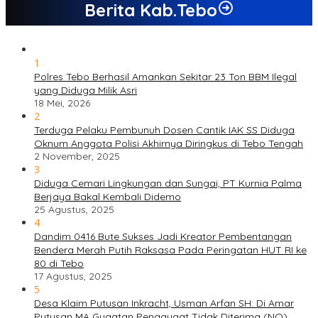
Berita Kab.Tebo
1
Polres Tebo Berhasil Amankan Sekitar 23 Ton BBM Ilegal
yang Diduga Milik Asri
18 Mei, 2026
2
Terduga Pelaku Pembunuh Dosen Cantik IAK SS Diduga
Oknum Anggota Polisi Akhirnya Diringkus di Tebo Tengah
2 November, 2025
3
Diduga Cemari Lingkungan dan Sungai, PT Kurnia Palma
Berjaya Bakal Kembali Didemo
25 Agustus, 2025
4
Dandim 0416 Bute Sukses Jadi Kreator Pembentangan
Bendera Merah Putih Raksasa Pada Peringatan HUT RI ke
80 di Tebo
17 Agustus, 2025
5
Desa Klaim Putusan Inkracht, Usman Arfan SH: Di Amar
Putusan MA Gugatan Penggugat Tidak Diterima (NO)