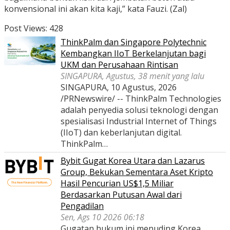
konvensional ini akan kita kaji,” kata Fauzi. (Zal)
Post Views:
428
ThinkPalm dan Singapore Polytechnic
Kembangkan IIoT Berkelanjutan bagi
UKM dan Perusahaan Rintisan
SINGAPURA, Agustus, 38 menit yang lalu
SINGAPURA, 10 Agustus, 2026
/PRNewswire/ -- ThinkPalm Technologies
adalah penyedia solusi teknologi dengan
spesialisasi Industrial Internet of Things
(IIoT) dan keberlanjutan digital.
ThinkPalm…
Bybit Gugat Korea Utara dan Lazarus
Group, Bekukan Sementara Aset Kripto
Hasil Pencurian US$1,5 Miliar
Berdasarkan Putusan Awal dari
Pengadilan
Sen, Ags 10 2026 06:18
Gugatan hukum ini menuding Korea