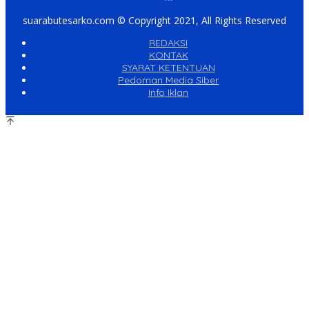
suarabutesarko.com © Copyright 2021, All Rights Reserved
REDAKSI
KONTAK
SYARAT KETENTUAN
Pedoman Media Siber
Info Iklan