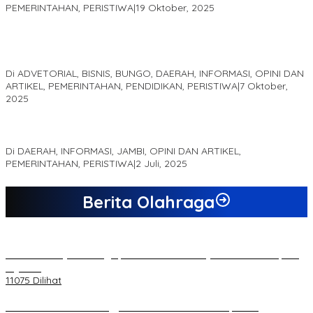
PEMERINTAHAN, PERISTIWA
|
19 Oktober, 2025
Kampus IAK Setih Setio Raih Hibah PKM PMM Melalui
Optimalisasi Produk Unggulan Desa Berbasis Digital di Desa
Suka Jaya
Di ADVETORIAL, BISNIS, BUNGO, DAERAH, INFORMASI, OPINI DAN
ARTIKEL, PEMERINTAHAN, PENDIDIKAN, PERISTIWA
|
7 Oktober,
2025
MEWUJUDKAN KEPARIWISATAAN KAWASAN KOMPLEK CANDI
MUARO JAMBI SEBAGAI SUMBER PERTUMBUHAN EKONOMI BARU
Di DAERAH, INFORMASI, JAMBI, OPINI DAN ARTIKEL,
PEMERINTAHAN, PERISTIWA
|
2 Juli, 2025
Berita Olahraga
20 Atlet Muaythai Sungaipenuh Akan Ikuti Kejuaraan Pra Porprov
di Jambi
11075 Dilihat
Koordinator PMMD Yogyakarta Seru Kaum Muda, Gesa