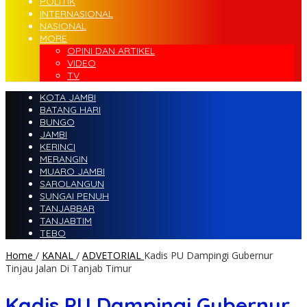
POLITIK
INTERNASIONAL
NASIONAL
MORE
OPINI DAN ARTIKEL
VIDEO
TV
KOTA JAMBI
BATANG HARI
BUNGO
JAMBI
KERINCI
MERANGIN
MUARO JAMBI
SAROLANGUN
SUNGAI PENUH
TANJABBAR
TANJABTIM
TEBO
Home
/
KANAL
/
ADVETORIAL
Kadis PU Dampingi Gubernur
Tinjau Jalan Di Tanjab Timur
Kadis PU Dampingi Gubernur