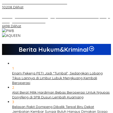
Kemandirian Ekonomi dan Inovasi Desa
10208 Dilihat
Dukungan Cabor Terus Mengalir, Zuwanda Semakin Mantap Maju
sebagai Calon Ketua KONI
6498 Dilihat
Berita Hukum&Kriminal
1
Enam Pekerja PETI Jadi “Tumbal”, Sedangkan Lobang
Tikus Lainnya di Limbur Lubuk Mengkuang Kembali
Beroperasi
2
Alat Berat Milik Hardiman Bebas Beroperasi Untuk Ngupas
Dongfeng di SPB Dusun Lembah Kuamang
3
Belasan Rakit Dompeng Dibalik Terpal Biru Dekat
Jembatan Kembar Sungai Buluh Hangus Dimakan Sijago