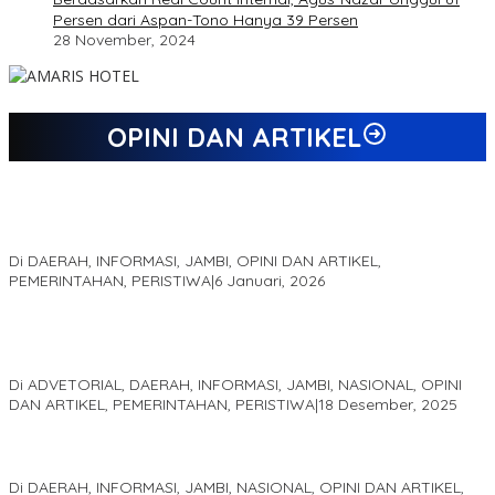
Persen dari Aspan-Tono Hanya 39 Persen
28 November, 2024
OPINI DAN ARTIKEL
Jejak 69 Tahun dan Manifesto Pembaharuan di Era Al Haris –
Sani
Di DAERAH, INFORMASI, JAMBI, OPINI DAN ARTIKEL,
PEMERINTAHAN, PERISTIWA
|
6 Januari, 2026
Kinerja Terukur dan Dampak Nyata: Mengapa Al Haris Disebut
sebagai Salah Satu Gubernur Paling Efektif di Indonesia Tahun
2025
Di ADVETORIAL, DAERAH, INFORMASI, JAMBI, NASIONAL, OPINI
DAN ARTIKEL, PEMERINTAHAN, PERISTIWA
|
18 Desember, 2025
Pelaminan Pengantin dan Baju Adat Melayu Jambi, Refleksi
Akademis Seminar Lembaga Adat Melayu (LAM) Jambi
Di DAERAH, INFORMASI, JAMBI, NASIONAL, OPINI DAN ARTIKEL,