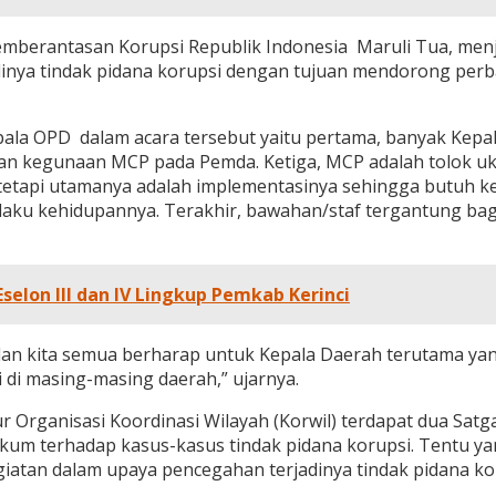
Pemberantasan Korupsi Republik Indonesia Maruli Tua, me
dinya tindak pidana korupsi dengan tujuan mendorong perba
 OPD dalam acara tersebut yaitu pertama, banyak Kepala 
n kegunaan MCP pada Pemda. Ketiga, MCP adalah tolok uk
i tetapi utamanya adalah implementasinya sehingga butuh 
ilaku kehidupannya. Terakhir, bawahan/staf tergantung ba
selon III dan IV Lingkup Pemkab Kerinci
i dan kita semua berharap untuk Kepala Daerah terutama ya
 di masing-masing daerah,” ujarnya.
Organisasi Koordinasi Wilayah (Korwil) terdapat dua Satg
um terhadap kasus-kasus tindak pidana korupsi. Tentu yan
tan dalam upaya pencegahan terjadinya tindak pidana kor