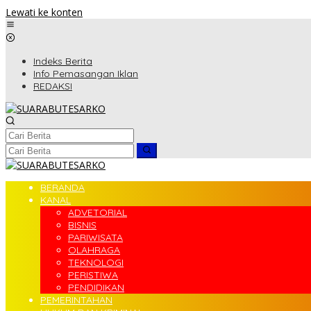
Lewati ke konten
Indeks Berita
Info Pemasangan Iklan
REDAKSI
BERANDA
KANAL
ADVETORIAL
BISNIS
PARIWISATA
OLAHRAGA
TEKNOLOGI
PERISTIWA
PENDIDIKAN
PEMERINTAHAN