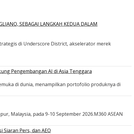
GLIANO, SEBAGAI LANGKAH KEDUA DALAM
ategis di Underscore District, akselerator merek
ukung Pengembangan AI di Asia Tenggara
emuka di dunia, menampilkan portofolio produknya di
mpur, Malaysia, pada 9-10 September 2026.M360 ASEAN
i Siaran Pers, dan AEO