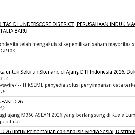
ITAS DI UNDERSCORE DISTRICT, PERUSAHAAN INDUK MA
TALIA BARU
deVita telah mengakuisisi kepemilikan saham mayoritas str
, GR10K,…
a untuk Seluruh Skenario di Ajang DTI Indonesia 2026, D
04:14
wswire/ -- HIKSEMI, penyedia solusi penyimpanan data terk
026.…
ASEAN 2026
42
 bagi ajang M360 ASEAN 2026 yang berlangsung di Kuala Lu
 pembuat…
026 untuk Pemantauan dan Analisis Media Sosial, Distribus