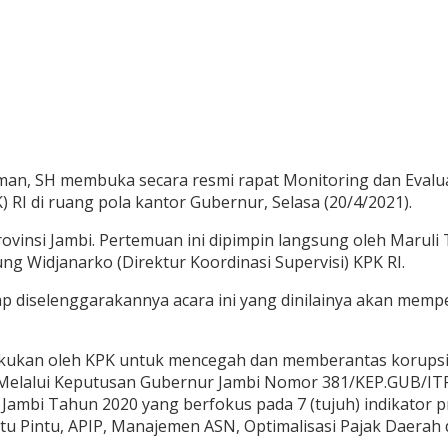
irman, SH membuka secara resmi rapat Monitoring dan Evalu
RI di ruang pola kantor Gubernur, Selasa (20/4/2021).
Provinsi Jambi. Pertemuan ini dipimpin langsung oleh Marul
g Widjanarko (Direktur Koordinasi Supervisi) KPK RI.
 diselenggarakannya acara ini yang dinilainya akan memp
kukan oleh KPK untuk mencegah dan memberantas korupsi. 
Melalui Keputusan Gubernur Jambi Nomor 381/KEP.GUB/ITP
 Jambi Tahun 2020 yang berfokus pada 7 (tujuh) indikator
u Pintu, APIP, Manajemen ASN, Optimalisasi Pajak Daerah 