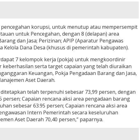
m pencegahan korupsi, untuk menutup atau mempersempit
ntauan untuk Pencegahan, dengan 8 (delapan) area
arang dan Jasa; Perizinan; APIP (Aparatur Pengawas
ta Kelola Dana Desa (khusus di pemerintah kabupaten).
dapat 7 kelompok kerja (pokja) untuk mengkoordinir
 keberhasilan serta target capaian yang telah diuraikan
Penganggaran Keuangan, Pokja Pengadaan Barang dan Jasa,
 Manajemen Aset Daerah.
ditetapkan telah terpenuhi sebesar 73,99 persen, dengan
25 persen; Capaian rencana aksi area pengadaan barang
ruhan sebesar 63.95 persen; Capaian rencana aksi area
Pengawasan Intern Pemerintah secara keseluruhan
jemen Aset Daerah 70,40 persen,” paparnya.