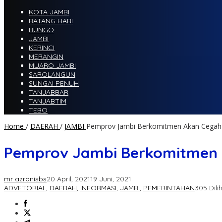
KOTA JAMBI
BATANG HARI
BUNGO
JAMBI
KERINCI
MERANGIN
MUARO JAMBI
SAROLANGUN
SUNGAI PENUH
TANJABBAR
TANJABTIM
TEBO
Home
/
DAERAH
/
JAMBI
Pemprov Jambi Berkomitmen Akan Cegah 
Pemprov Jambi Berkomitmen A
mr azronisbs
20 April, 2021
19 Juni, 2021
ADVETORIAL
,
DAERAH
,
INFORMASI
,
JAMBI
,
PEMERINTAHAN
305 Dili