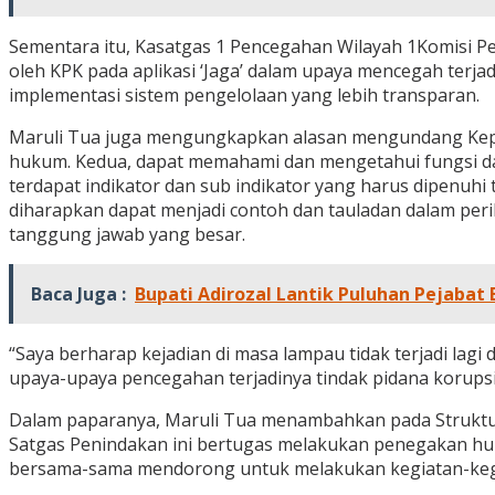
Sementara itu, Kasatgas 1 Pencegahan Wilayah 1Komisi 
oleh KPK pada aplikasi ‘Jaga’ dalam upaya mencegah terja
implementasi sistem pengelolaan yang lebih transparan.
Maruli Tua juga mengungkapkan alasan mengundang Kepala
hukum. Kedua, dapat memahami dan mengetahui fungsi da
terdapat indikator dan sub indikator yang harus dipenuh
diharapkan dapat menjadi contoh dan tauladan dalam per
tanggung jawab yang besar.
Baca Juga :
Bupati Adirozal Lantik Puluhan Pejabat E
“Saya berharap kejadian di masa lampau tidak terjadi lag
upaya-upaya pencegahan terjadinya tindak pidana korupsi
Dalam paparanya, Maruli Tua menambahkan pada Struktur 
Satgas Penindakan ini bertugas melakukan penegakan huk
bersama-sama mendorong untuk melakukan kegiatan-kegia