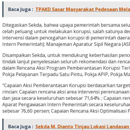
Baca Juga :
TPAKD Sasar Masyarakat Pedesaan Mel
Ditegaskan Sekda, bahwa upaya pemerintah bersama sel
celah peluang untuk melakukan korupsi, salah satunya d
intervensi dalam pencegahan korupsi di pemerintah daer
Intern Pemerintah); Manajeman Aparatur Sipil Negara (AS
Disampaikan Sekda, untuk mendukung keberhasilan penceg
tindak lanjut penyelesaian seluruh rekomendasi dan rencan
dalam Rencana Aksi Program Pemberantasan Korupsi Terin
Pokja Pelayanan Terpadu Satu Pintu, Pokja APIP, Pokja 
“Capaian Aksi Pemberantasan Korupsi berdasarkan target 
rincian: Capaian rencana aksi area intervensi perencana
dan jasa secara keseluruhan sebesar 71,64%. ; Capaian re
Aparat Pengawasan Intern Pemerintah secara keseluruhan
sebesar 76,60 persen; Capaian Rencana Aksi Optimalisasi
Baca Juga :
Sekda M. Dianto Tinjau Lokasi Landasan