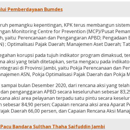
alui Pemberdayaan Bumdes
uruh pemangku kepentingan, KPK terus membangun siste
engan Monitoring Centre for Prevention (MCP)/Pusat Pema
ah, yaitu: Perencanaan dan Pengangaran APBD; Pengadaan B
N) ; Optimalisasi Pajak Daerah; Manajemen Aset Daerah; Ta
ahan korupsi pada tujuh indikator program dimaksud, ter
a aksi yang telah ditetapkan, serta mengacu pada indikator
tegrasi di Provinsi Jambi, yaitu Pokja Perencanaan dan 
Manajemen ASN, Pokja Optimalisasi Pajak Daerah dan Pokja
sampai bulan Desember 2020, dari rencana aksi yang telah 
an dan penganggaran APBD secara keseluruhan sebesar 83,
ncana aksi area pelayanan terpadu satu pintu secara keselu
 sebesar 84,90 persen; Capaian rencana aksi area Aparat 
 Pajak Daerah 66,00 persen, dan Capaian Rencana Aksi Mana
 Pacu Bandara Sulthan Thaha Saifuddin Jambi