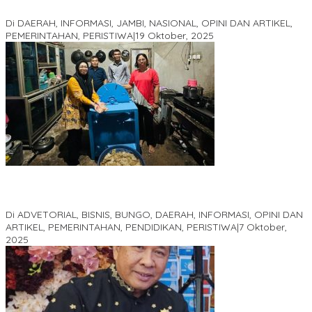
Akademis Seminar Lembaga Adat Melayu (LAM) Jambi
Di DAERAH, INFORMASI, JAMBI, NASIONAL, OPINI DAN ARTIKEL,
PEMERINTAHAN, PERISTIWA
|
19 Oktober, 2025
Kampus IAK Setih Setio Raih Hibah PKM PMM Melalui
Optimalisasi Produk Unggulan Desa Berbasis Digital di Desa
Suka Jaya
Di ADVETORIAL, BISNIS, BUNGO, DAERAH, INFORMASI, OPINI DAN
ARTIKEL, PEMERINTAHAN, PENDIDIKAN, PERISTIWA
|
7 Oktober,
2025