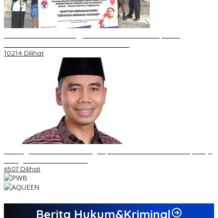
Koordinator PMMD Yogyakarta Seru Kaum Muda, Gesa
Kemandirian Ekonomi dan Inovasi Desa
10214 Dilihat
Dukungan Cabor Terus Mengalir, Zuwanda Semakin Mantap Maju
sebagai Calon Ketua KONI
6507 Dilihat
Berita Hukum&Kriminal