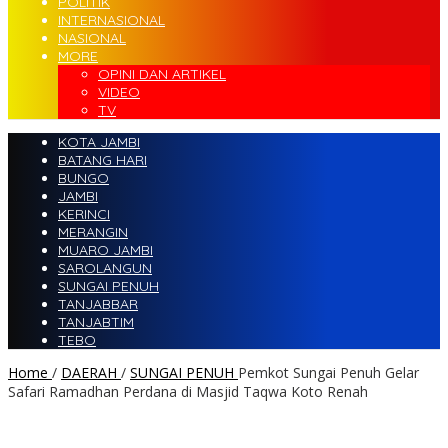
POLITIK
INTERNASIONAL
NASIONAL
MORE
OPINI DAN ARTIKEL
VIDEO
TV
KOTA JAMBI
BATANG HARI
BUNGO
JAMBI
KERINCI
MERANGIN
MUARO JAMBI
SAROLANGUN
SUNGAI PENUH
TANJABBAR
TANJABTIM
TEBO
Home
/
DAERAH
/
SUNGAI PENUH
Pemkot Sungai Penuh Gelar
Safari Ramadhan Perdana di Masjid Taqwa Koto Renah