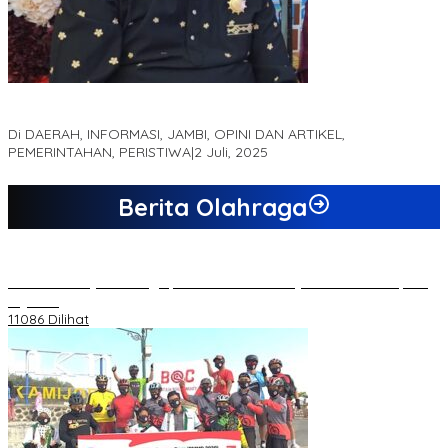
MEWUJUDKAN KEPARIWISATAAN KAWASAN KOMPLEK CANDI
MUARO JAMBI SEBAGAI SUMBER PERTUMBUHAN EKONOMI BARU
Di DAERAH, INFORMASI, JAMBI, OPINI DAN ARTIKEL,
PEMERINTAHAN, PERISTIWA
|
2 Juli, 2025
Berita Olahraga
20 Atlet Muaythai Sungaipenuh Akan Ikuti Kejuaraan Pra Porprov
di Jambi
11086 Dilihat