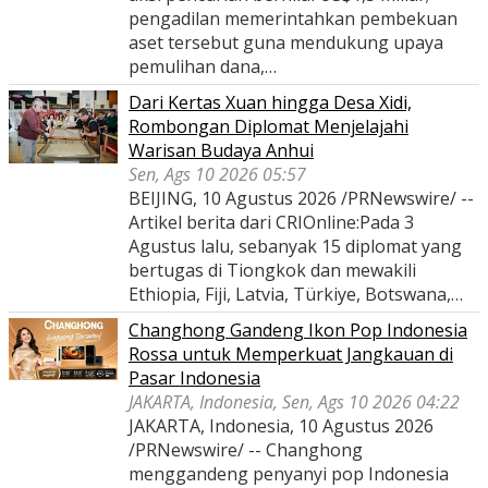
pengadilan memerintahkan pembekuan
aset tersebut guna mendukung upaya
pemulihan dana,…
Dari Kertas Xuan hingga Desa Xidi,
Rombongan Diplomat Menjelajahi
Warisan Budaya Anhui
Sen, Ags 10 2026 05:57
BEIJING, 10 Agustus 2026 /PRNewswire/ --
Artikel berita dari CRIOnline:Pada 3
Agustus lalu, sebanyak 15 diplomat yang
bertugas di Tiongkok dan mewakili
Ethiopia, Fiji, Latvia, Türkiye, Botswana,…
Changhong Gandeng Ikon Pop Indonesia
Rossa untuk Memperkuat Jangkauan di
Pasar Indonesia
JAKARTA, Indonesia, Sen, Ags 10 2026 04:22
JAKARTA, Indonesia, 10 Agustus 2026
/PRNewswire/ -- Changhong
menggandeng penyanyi pop Indonesia