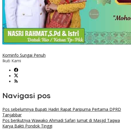
Kominfo Sungai Penuh
Ikuti Kami
Navigasi pos
Pos sebelumnya
Bupati Hadiri Rapat Paripurna Pertama DPRD
Tanjabbar
Pos berikutnya
Wawako Ahmadi Safari Jumat di Masjid Taqwa
Karya Bakti Pondok Tinggi