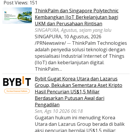
Post Views:
151
ThinkPalm dan Singapore Polytechnic
Kembangkan IIoT Berkelanjutan bagi
UKM dan Perusahaan Rintisan
SINGAPURA, Agustus, sejam yang lalu
SINGAPURA, 10 Agustus, 2026
/PRNewswire/ -- ThinkPalm Technologies
adalah penyedia solusi teknologi dengan
spesialisasi Industrial Internet of Things
(IIoT) dan keberlanjutan digital.
ThinkPalm…
Bybit Gugat Korea Utara dan Lazarus
Group, Bekukan Sementara Aset Kripto
Hasil Pencurian US$1,5 Miliar
Berdasarkan Putusan Awal dari
Pengadilan
Sen, Ags 10 2026 06:18
Gugatan hukum ini menuding Korea
Utara dan Lazarus Group berada di balik
aksi pencurian bernilai US$1,5 miliar;