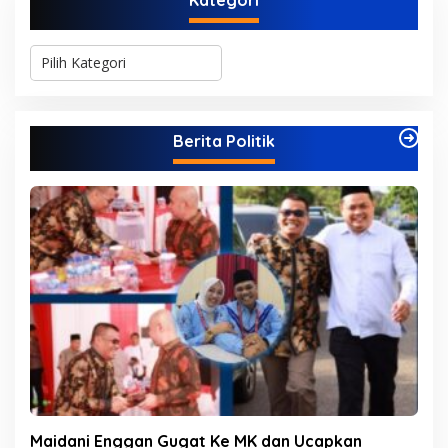
Kategori
K
a
t
e
g
Berita Politik
o
r
i
Maidani Enggan Gugat Ke MK dan Ucapkan