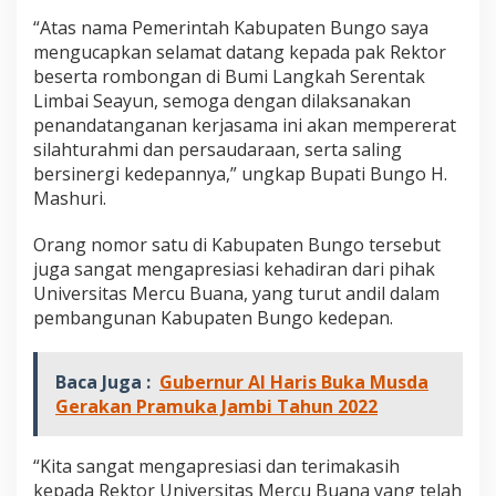
e
“Atas nama Pemerintah Kabupaten Bungo saya
r
mengucapkan selamat datang kepada pak Rektor
s
i
beserta rombongan di Bumi Langkah Serentak
t
Limbai Seayun, semoga dengan dilaksanakan
a
penandatanganan kerjasama ini akan mempererat
s
silahturahmi dan persaudaraan, serta saling
M
e
bersinergi kedepannya,” ungkap Bupati Bungo H.
r
Mashuri.
c
u
Orang nomor satu di Kabupaten Bungo tersebut
B
juga sangat mengapresiasi kehadiran dari pihak
u
a
Universitas Mercu Buana, yang turut andil dalam
n
pembangunan Kabupaten Bungo kedepan.
a
Baca Juga :
Gubernur Al Haris Buka Musda
Gerakan Pramuka Jambi Tahun 2022
“Kita sangat mengapresiasi dan terimakasih
kepada Rektor Universitas Mercu Buana yang telah