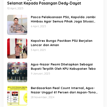
Selamat Kepada Pasangan Dedy-Dayat
10 April, 2025
Pasca Pelaksanaan PSU, Kapolda Jambi
Himbau Agar Semua Pihak Jaga Situasi
Kamtibmas
6 April, 2025
Kapolres Bungo Pastikan PSU Berjalan
Lancar dan Aman
3 April, 2025
Agus-Nazar Resmi Ditetapkan Sebagai
Bupati Terpilih Oleh KPU Kabupaten Tebo
9 Januari, 2025
Berdasarkan Real Count Internal, Agus-
Nazar Unggul 61 Persen dari Aspan-Tono
Hanya 39 Persen
28 November, 2024