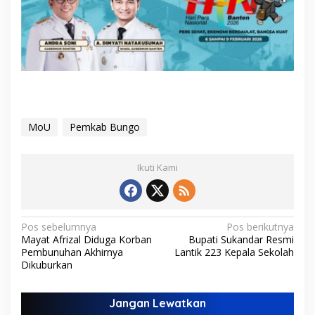
MoU
Pemkab Bungo
Ikuti Kami
N
Pos sebelumnya
Pos berikutnya
Mayat Afrizal Diduga Korban
Bupati Sukandar Resmi
a
Pembunuhan Akhirnya
Lantik 223 Kepala Sekolah
v
Dikuburkan
i
Jangan Lewatkan
g