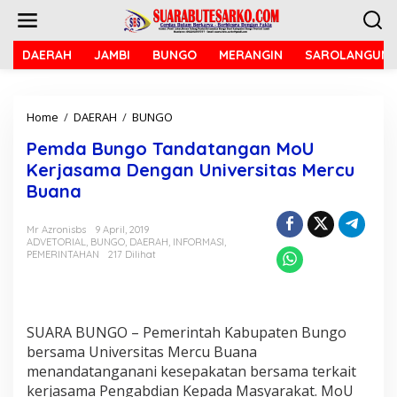
L
e
w
a
DAERAH
JAMBI
BUNGO
MERANGIN
SAROLANGUN
t
i
k
Home
/
DAERAH
/
BUNGO
P
e
e
k
Pemda Bungo Tandatangan MoU
m
o
d
n
Kerjasama Dengan Universitas Mercu
a
t
Buana
B
e
u
n
n
Mr Azronisbs
9 April, 2019
ADVETORIAL
,
BUNGO
,
DAERAH
,
INFORMASI
,
g
PEMERINTAHAN
217 Dilihat
o
T
a
n
d
SUARA BUNGO – Pemerintah Kabupaten Bungo
a
bersama Universitas Mercu Buana
t
menandatanganani kesepakatan bersama terkait
a
n
kerjasama Pengabdian Kepada Masyarakat. MoU