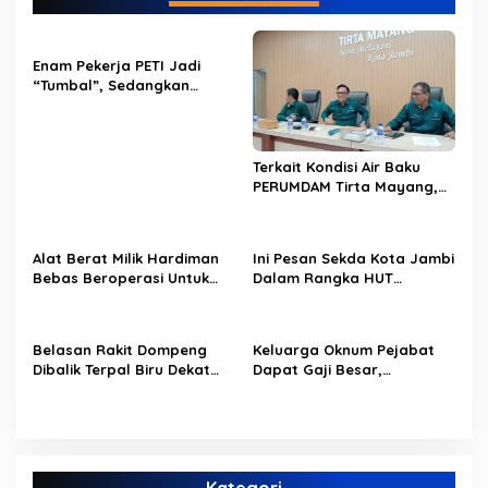
a
s
Enam Pekerja PETI Jadi
i
“Tumbal”, Sedangkan
p
Lobang Tikus Lainnya di
Limbur Lubuk Mengkuang
o
Kembali Beroperasi
s
Terkait Kondisi Air Baku
PERUMDAM Tirta Mayang,
Ini Jawaban Dirut
PERUMDAM
Alat Berat Milik Hardiman
Ini Pesan Sekda Kota Jambi
Bebas Beroperasi Untuk
Dalam Rangka HUT
Ngupas Dongfeng di SPB
PERUMDAM Kota Jambi Ke-
Dusun Lembah Kuamang
52
Belasan Rakit Dompeng
Keluarga Oknum Pejabat
Dibalik Terpal Biru Dekat
Dapat Gaji Besar,
Jembatan Kembar Sungai
Beberapa PPPK Paruh
Buluh Hangus Dimakan
Waktu di Bappeda Merasa
Sijago Merah
di Anak Tirikan