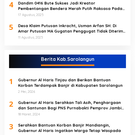
4
Dandim 0416 Bute Sukses Jadi Kreator
Pembentangan Bendera Merah Putih Raksasa Pada
Peringatan HUT RI ke 80 di Tebo
17 Agustus, 2025
5
Desa Klaim Putusan Inkracht, Usman Arfan SH: Di
Amar Putusan MA Gugatan Penggugat Tidak Diterima
(NO)
11 Agustus, 2025
Berita Kab.Sarolangun
1
Gubernur Al Haris Tinjau dan Berikan Bantuan
Korban Terdampak Banjir di Kabupaten Sarolangun
2 Mei, 2026
2
Gubernur Al Haris Serahkan Tali Asih, Penghargaan
dan Santunan Bagi PNS Purnabakti Pemprov Jambi
Yang Berada di Sarolangun
18 Maret, 2024
3
Serahkan Bantuan Korban Banjir Mandiangin,
Gubernur Al Haris Ingatkan Warga Tetap Waspada