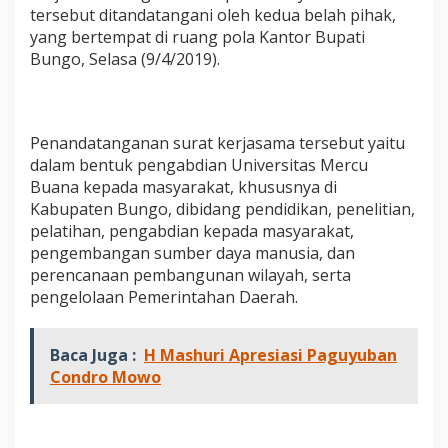
g
tersebut ditandatangani oleh kedua belah pihak,
a
yang bertempat di ruang pola Kantor Bupati
n
Bungo, Selasa (9/4/2019).
M
o
U
K
e
Penandatanganan surat kerjasama tersebut yaitu
r
dalam bentuk pengabdian Universitas Mercu
j
Buana kepada masyarakat, khususnya di
a
s
Kabupaten Bungo, dibidang pendidikan, penelitian,
a
pelatihan, pengabdian kepada masyarakat,
m
pengembangan sumber daya manusia, dan
a
perencanaan pembangunan wilayah, serta
D
pengelolaan Pemerintahan Daerah.
e
n
g
a
Baca Juga :
H Mashuri Apresiasi Paguyuban
n
Condro Mowo
U
n
i
v