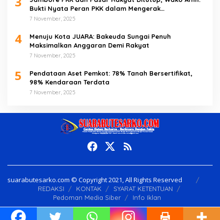
3
Bukti Nyata Peran PKK dalam Mengerak
Perekonomian Masyarakat
7 November, 2025
4
Menuju Kota JUARA: Bakeuda Sungai Penuh
Maksimalkan Anggaran Demi Rakyat
7 November, 2025
5
Pendataan Aset Pemkot: 78% Tanah Bersertifikat,
98% Kendaraan Terdata
7 November, 2025
suarabutesarko.com © Copyright 2021, All Rights Reserved
REDAKSI
KONTAK
SYARAT KETENTUAN
Pedoman Media Siber
Info Iklan