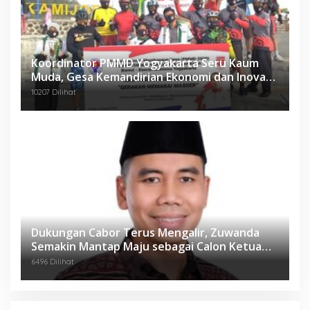
Koordinator PMMD Yogyakarta Seru Kaum
Muda, Gesa Kemandirian Ekonomi dan Inovasi
Desa
10207 Dilihat
Dukungan Cabor Terus Mengalir, Zuwanda
Semakin Mantap Maju sebagai Calon Ketua
KONI
6496 Dilihat