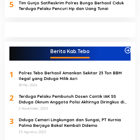
5
Tim Gunjo SatReskrim Polres Bungo Berhasil Ciduk
Terduga Pelaku Pencuri Hp dan Uang Tunai
Berita Kab.Tebo
1
Polres Tebo Berhasil Amankan Sekitar 23 Ton BBM
Ilegal yang Diduga Milik Asri
18 Mei, 2026
2
Terduga Pelaku Pembunuh Dosen Cantik IAK SS
Diduga Oknum Anggota Polisi Akhirnya Diringkus di
Tebo Tengah
2 November, 2025
3
Diduga Cemari Lingkungan dan Sungai, PT Kurnia
Palma Berjaya Bakal Kembali Didemo
25 Agustus, 2025