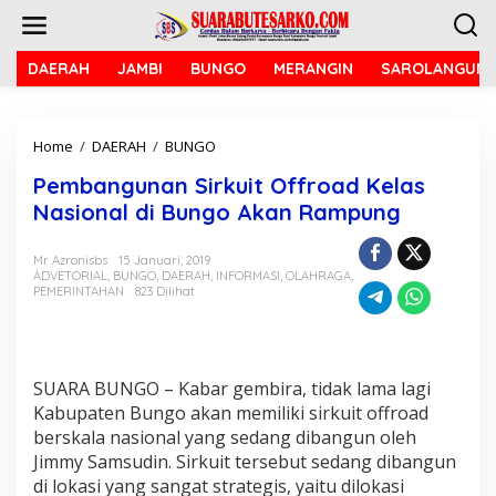
L
e
w
a
DAERAH
JAMBI
BUNGO
MERANGIN
SAROLANGUN
t
i
k
Home
/
DAERAH
/
BUNGO
P
e
e
k
Pembangunan Sirkuit Offroad Kelas
m
o
b
n
Nasional di Bungo Akan Rampung
a
t
n
e
Mr Azronisbs
15 Januari, 2019
g
n
ADVETORIAL
,
BUNGO
,
DAERAH
,
INFORMASI
,
OLAHRAGA
,
u
PEMERINTAHAN
823 Dilihat
n
a
n
S
i
SUARA BUNGO – Kabar gembira, tidak lama lagi
r
Kabupaten Bungo akan memiliki sirkuit offroad
k
berskala nasional yang sedang dibangun oleh
u
Jimmy Samsudin. Sirkuit tersebut sedang dibangun
i
di lokasi yang sangat strategis, yaitu dilokasi
t