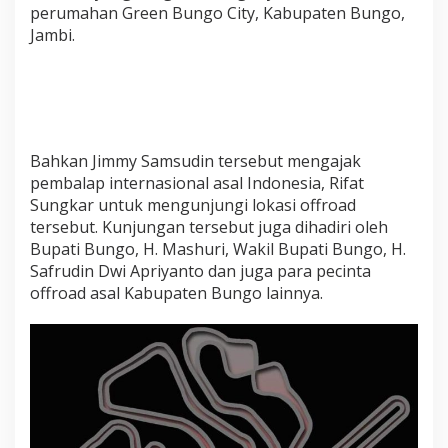
O
perumahan Green Bungo City, Kabupaten Bungo,
f
Jambi.
f
r
o
a
d
K
e
Bahkan Jimmy Samsudin tersebut mengajak
l
pembalap internasional asal Indonesia, Rifat
a
Sungkar untuk mengunjungi lokasi offroad
s
N
tersebut. Kunjungan tersebut juga dihadiri oleh
a
Bupati Bungo, H. Mashuri, Wakil Bupati Bungo, H.
s
Safrudin Dwi Apriyanto dan juga para pecinta
i
offroad asal Kabupaten Bungo lainnya.
o
n
a
l
d
i
B
u
n