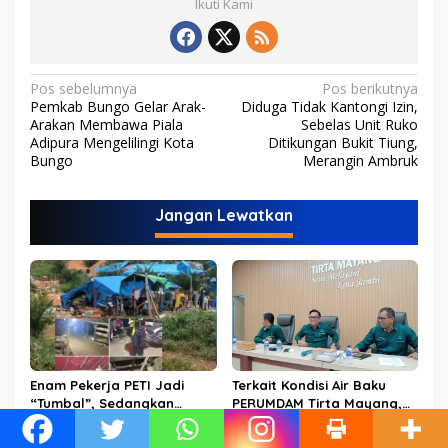
Ikuti Kami
N
Pos sebelumnya
Pos berikutnya
Pemkab Bungo Gelar Arak-
Diduga Tidak Kantongi Izin,
a
Arakan Membawa Piala
Sebelas Unit Ruko
v
Adipura Mengelilingi Kota
Ditikungan Bukit Tiung,
Bungo
Merangin Ambruk
i
g
Jangan Lewatkan
a
s
i
p
o
s
Enam Pekerja PETI Jadi
Terkait Kondisi Air Baku
“Tumbal”, Sedangkan
PERUMDAM Tirta Mayang,
Lobang Tikus Lainnya di
Ini Jawaban Dirut
Limbur Lubuk Mengkuang
PERUMDAM