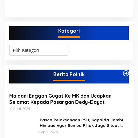
Jembatan Kembar Sungai
Beberapa PPPK Paruh
Buluh Hangus Dimakan
Waktu di Bappeda Merasa
Sijago Merah
di Anak Tirikan
Kategori
K
a
t
e
g
Berita Politik
o
r
i
Maidani Enggan Gugat Ke MK dan Ucapkan
Selamat Kepada Pasangan Dedy-Dayat
10 April, 2025
Pasca Pelaksanaan PSU, Kapolda Jambi
Himbau Agar Semua Pihak Jaga Situasi
Kamtibmas
6 April, 2025