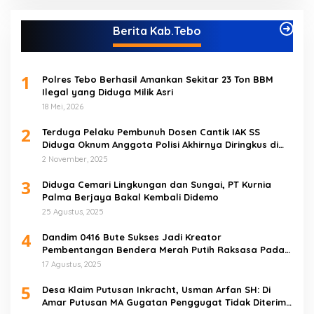
Berita Kab.Tebo
1
Polres Tebo Berhasil Amankan Sekitar 23 Ton BBM
Ilegal yang Diduga Milik Asri
18 Mei, 2026
2
Terduga Pelaku Pembunuh Dosen Cantik IAK SS
Diduga Oknum Anggota Polisi Akhirnya Diringkus di
Tebo Tengah
2 November, 2025
3
Diduga Cemari Lingkungan dan Sungai, PT Kurnia
Palma Berjaya Bakal Kembali Didemo
25 Agustus, 2025
4
Dandim 0416 Bute Sukses Jadi Kreator
Pembentangan Bendera Merah Putih Raksasa Pada
Peringatan HUT RI ke 80 di Tebo
17 Agustus, 2025
5
Desa Klaim Putusan Inkracht, Usman Arfan SH: Di
Amar Putusan MA Gugatan Penggugat Tidak Diterima