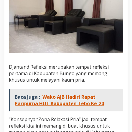
g
Djantand Refleksi merupakan tempat refleksi
pertama di Kabupaten Bungo yang memang
khusus untuk melayani kaum pria.
Baca Juga :
Wako AJB Hadiri Rapat
Paripurna HUT Kabupaten Tebo Ke-20
“Konsepnya “Zona Relaxasi Pria” jadi tempat
refleksi kita ini memang di buat khusus untuk