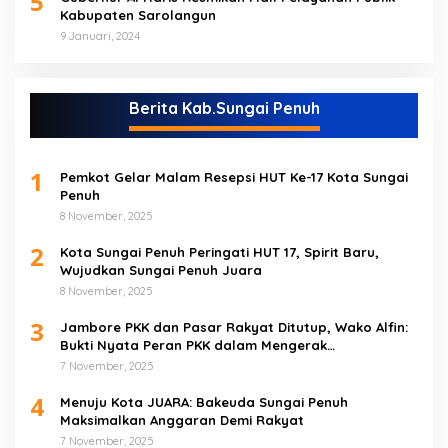
5
Kabupaten Sarolangun
9 Januari, 2024
Berita Kab.Sungai Penuh
1
Pemkot Gelar Malam Resepsi HUT Ke-17 Kota Sungai
Penuh
8 November, 2025
2
Kota Sungai Penuh Peringati HUT 17, Spirit Baru,
Wujudkan Sungai Penuh Juara
8 November, 2025
3
Jambore PKK dan Pasar Rakyat Ditutup, Wako Alfin:
Bukti Nyata Peran PKK dalam Mengerak
Perekonomian Masyarakat
7 November, 2025
4
Menuju Kota JUARA: Bakeuda Sungai Penuh
Maksimalkan Anggaran Demi Rakyat
7 November, 2025