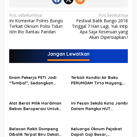
N
Pos sebelumnya
Pos berikutnya
Ini Komentar Polres Bungo
Festival Batik Bungo 2018
a
Terkait Oknum Polisi Tiduri
Tinggal 7 Hari Lagi, Yuk Intip
v
Istri Rio Rantau Pandan
Apa Saja Keseruan yang
Akan Dipersiapkan.!
i
g
Jangan Lewatkan
a
s
i
Enam Pekerja PETI Jadi
Terkait Kondisi Air Baku
p
“Tumbal”, Sedangkan
PERUMDAM Tirta Mayang,
Lobang Tikus Lainnya di
Ini Jawaban Dirut
o
Limbur Lubuk Mengkuang
PERUMDAM
Kembali Beroperasi
s
Alat Berat Milik Hardiman
Ini Pesan Sekda Kota Jambi
Bebas Beroperasi Untuk
Dalam Rangka HUT
Ngupas Dongfeng di SPB
PERUMDAM Kota Jambi Ke-
Dusun Lembah Kuamang
52
Belasan Rakit Dompeng
Keluarga Oknum Pejabat
Dibalik Terpal Biru Dekat
Dapat Gaji Besar,