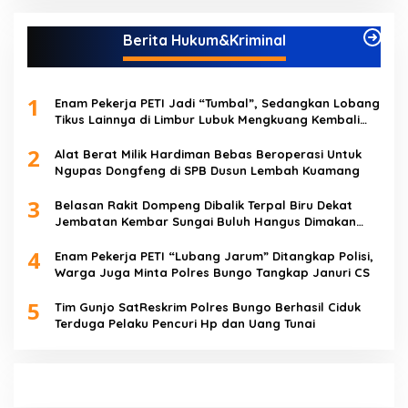
Berita Hukum&Kriminal
1
Enam Pekerja PETI Jadi “Tumbal”, Sedangkan Lobang
Tikus Lainnya di Limbur Lubuk Mengkuang Kembali
Beroperasi
2
Alat Berat Milik Hardiman Bebas Beroperasi Untuk
Ngupas Dongfeng di SPB Dusun Lembah Kuamang
3
Belasan Rakit Dompeng Dibalik Terpal Biru Dekat
Jembatan Kembar Sungai Buluh Hangus Dimakan
Sijago Merah
4
Enam Pekerja PETI “Lubang Jarum” Ditangkap Polisi,
Warga Juga Minta Polres Bungo Tangkap Januri CS
5
Tim Gunjo SatReskrim Polres Bungo Berhasil Ciduk
Terduga Pelaku Pencuri Hp dan Uang Tunai