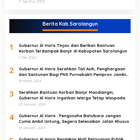
(NO)
11 Agustus, 2025
Berita Kab.Sarolangun
1
Gubernur Al Haris Tinjau dan Berikan Bantuan
Korban Terdampak Banjir di Kabupaten Sarolangun
2 Mei, 2026
2
Gubernur Al Haris Serahkan Tali Asih, Penghargaan
dan Santunan Bagi PNS Purnabakti Pemprov Jambi
Yang Berada di Sarolangun
18 Maret, 2024
3
Serahkan Bantuan Korban Banjir Mandiangin,
Gubernur Al Haris Ingatkan Warga Tetap Waspada
20 Januari, 2024
4
Gubernur Al Haris : Pengusaha Batubara Jangan
Cuma Ambil Untung, Segera Selesaikan Jalan Khusus
10 Januari, 2024
Gubernur Al Haris Resmikan Mall Pelayanan Publik