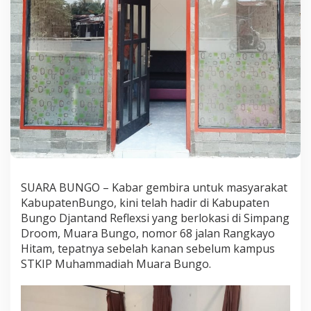
t
a
n
g
B
e
r
t
i
g
a
G
r
a
t
SUARA BUNGO – Kabar gembira untuk masyarakat
i
KabupatenBungo, kini telah hadir di Kabupaten
s
Bungo Djantand Reflexsi yang berlokasi di Simpang
S
a
Droom, Muara Bungo, nomor 68 jalan Rangkayo
t
Hitam, tepatnya sebelah kanan sebelum kampus
u
STKIP Muhammadiah Muara Bungo.
O
r
a
n