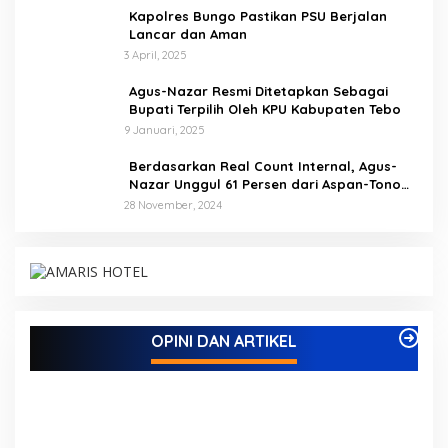
Kapolres Bungo Pastikan PSU Berjalan
Lancar dan Aman
3 April, 2025
Agus-Nazar Resmi Ditetapkan Sebagai
Bupati Terpilih Oleh KPU Kabupaten Tebo
9 Januari, 2025
Berdasarkan Real Count Internal, Agus-
Nazar Unggul 61 Persen dari Aspan-Tono
Hanya 39 Persen
28 November, 2024
Kampus IAK Setih Setio Raih Hibah PKM PMM
Melalui Optimalisasi Produk Unggulan Desa
Berbasis Digital di Desa Suka Jaya
Di ADVETORIAL, BISNIS, BUNGO, DAERAH, INFORMASI, OPINI DAN
OPINI DAN ARTIKEL
ARTIKEL, PEMERINTAHAN, PENDIDIKAN, PERISTIWA
|
7 Oktober,
2025