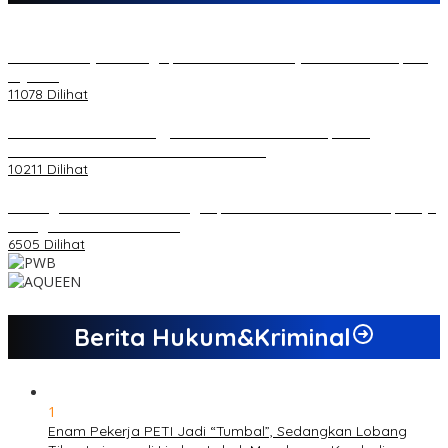
20 Atlet Muaythai Sungaipenuh Akan Ikuti Kejuaraan Pra Porprov
di Jambi
11078 Dilihat
Koordinator PMMD Yogyakarta Seru Kaum Muda, Gesa
Kemandirian Ekonomi dan Inovasi Desa
10211 Dilihat
Dukungan Cabor Terus Mengalir, Zuwanda Semakin Mantap Maju
sebagai Calon Ketua KONI
6505 Dilihat
Berita Hukum&Kriminal
1
Enam Pekerja PETI Jadi “Tumbal”, Sedangkan Lobang