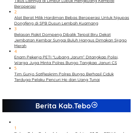
Tikus Lainnya di Limbur Lubuk Mengkuang Kembali
Beroperasi
2
Alat Berat Milik Hardiman Bebas Beroperasi Untuk Ngupas
Dongfeng di SPB Dusun Lembah Kuamang
3
Belasan Rakit Dompeng Dibalik Terpal Biru Dekat
Jembatan Kembar Sungai Buluh Hangus Dimakan Sijago
Merah
4
Enam Pekerja PETI “Lubang Jarum” Ditangkap Polisi,
Warga Juga Minta Polres Bungo Tangkap Januri CS
5
Tim Gunjo SatReskrim Polres Bungo Berhasil Ciduk
Terduga Pelaku Pencuri Hp dan Uang Tunai
Berita Kab.Tebo
1