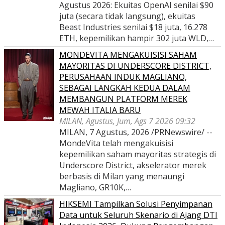
Agustus 2026: Ekuitas OpenAI senilai $90
juta (secara tidak langsung), ekuitas
Beast Industries senilai $18 juta, 16.278
ETH, kepemilikan hampir 302 juta WLD,…
MONDEVITA MENGAKUISISI SAHAM
MAYORITAS DI UNDERSCORE DISTRICT,
PERUSAHAAN INDUK MAGLIANO,
SEBAGAI LANGKAH KEDUA DALAM
MEMBANGUN PLATFORM MEREK
MEWAH ITALIA BARU
MILAN, Agustus, Jum, Ags 7 2026 09:32
MILAN, 7 Agustus, 2026 /PRNewswire/ --
MondeVita telah mengakuisisi
kepemilikan saham mayoritas strategis di
Underscore District, akselerator merek
berbasis di Milan yang menaungi
Magliano, GR10K,…
HIKSEMI Tampilkan Solusi Penyimpanan
Data untuk Seluruh Skenario di Ajang DTI