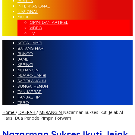
POLITIK
INTERNASIONAL
NASIONAL
MORE
OPINI DAN ARTIKEL
VIDEO
TV
KOTA JAMBI
BATANG HARI
BUNGO
JAMBI
KERINCI
MERANGIN
MUARO JAMBI
SAROLANGUN
SUNGAI PENUH
TANJABBAR
TANJABTIM
TEBO
Home
/
DAERAH
/
MERANGIN
Nazarman Sukses Ikuti Jejak Al
Haris, Dua Periode Pimpin Forwam
Nazarman Sukses Ikuti Jejak