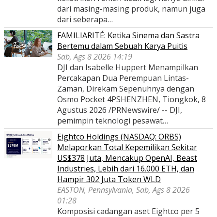
dari masing-masing produk, namun juga
dari seberapa…
FAMILIARITÉ: Ketika Sinema dan Sastra
Bertemu dalam Sebuah Karya Puitis
Sab, Ags 8 2026 14:19
DJI dan Isabelle Huppert Menampilkan
Percakapan Dua Perempuan Lintas-
Zaman, Direkam Sepenuhnya dengan
Osmo Pocket 4PSHENZHEN, Tiongkok, 8
Agustus 2026 /PRNewswire/ -- DJI,
pemimpin teknologi pesawat…
Eightco Holdings (NASDAQ: ORBS)
Melaporkan Total Kepemilikan Sekitar
US$378 Juta, Mencakup OpenAI, Beast
Industries, Lebih dari 16.000 ETH, dan
Hampir 302 Juta Token WLD
EASTON, Pennsylvania, Sab, Ags 8 2026
01:28
Komposisi cadangan aset Eightco per 5