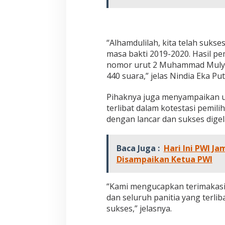
2
0
2
0
“Alhamdulilah, kita telah suks
masa bakti 2019-2020. Hasil p
nomor urut 2 Muhammad Mulyadi
440 suara,” jelas Nindia Eka P
Pihaknya juga menyampaikan u
terlibat dalam kotestasi pemili
dengan lancar dan sukses digel
Baca Juga :
Hari Ini PWI J
Disampaikan Ketua PWI
“Kami mengucapkan terimakasih
dan seluruh panitia yang terlib
sukses,” jelasnya.