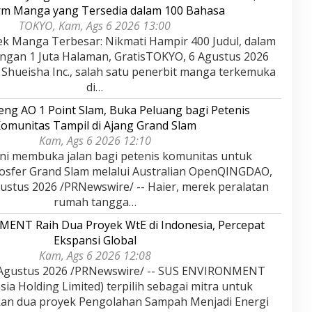
rm Manga yang Tersedia dalam 100 Bahasa
TOKYO, Kam, Ags 6 2026 13:00
ek Manga Terbesar: Nikmati Hampir 400 Judul, dalam
ngan 1 Juta Halaman, GratisTOKYO, 6 Agustus 2026
 Shueisha Inc., salah satu penerbit manga terkemuka
di…
eng AO 1 Point Slam, Buka Peluang bagi Petenis
omunitas Tampil di Ajang Grand Slam
Kam, Ags 6 2026 12:10
ini membuka jalan bagi petenis komunitas untuk
sfer Grand Slam melalui Australian OpenQINGDAO,
ustus 2026 /PRNewswire/ -- Haier, merek peralatan
rumah tangga…
ENT Raih Dua Proyek WtE di Indonesia, Percepat
Ekspansi Global
Kam, Ags 6 2026 12:08
Agustus 2026 /PRNewswire/ -- SUS ENVIRONMENT
ia Holding Limited) terpilih sebagai mitra untuk
n dua proyek Pengolahan Sampah Menjadi Energi