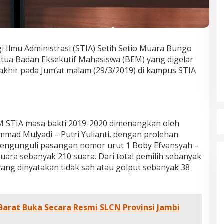
Ilmu Administrasi (STIA) Setih Setio Muara Bungo
tua Badan Eksekutif Mahasiswa (BEM) yang digelar
rakhir pada Jum’at malam (29/3/2019) di kampus STIA
EM STIA masa bakti 2019-2020 dimenangkan oleh
dan Dampak
Pelaminan Pengantin dan Baju
ad Mulyadi – Putri Yulianti, dengan prolehan
l Haris Disebut
Adat Melayu Jambi, Refleksi
mengunguli pasangan nomor urut 1 Boby Efvansyah –
tu Gubernur
Akademis Seminar Lembaga Adat
INFORMASI, JAMBI,
Di DAERAH, INFORMASI, JAMBI, NASIONAL, OPINI
uara sebanyak 210 suara. Dari total pemilih sebanyak
IKEL, PEMERINTAHAN,
DAN ARTIKEL, PEMERINTAHAN, PERISTIWA
|
19
Indonesia Tahun
Melayu (LAM) Jambi
r, 2025
Oktober, 2025
ang dinyatakan tidak sah atau golput sebanyak 38
Barat Buka Secara Resmi SLCN Provinsi Jambi