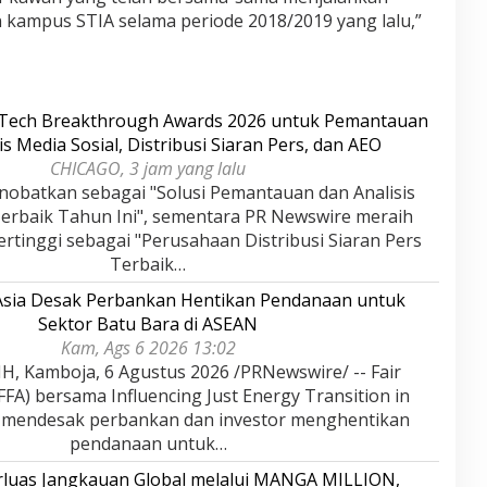
kampus STIA selama periode 2018/2019 yang lalu,”
rTech Breakthrough Awards 2026 untuk Pemantauan
is Media Sosial, Distribusi Siaran Pers, dan AEO
CHICAGO, 3 jam yang lalu
nobatkan sebagai "Solusi Pemantauan dan Analisis
Terbaik Tahun Ini", sementara PR Newswire meraih
rtinggi sebagai "Perusahaan Distribusi Siaran Pers
Terbaik…
 Asia Desak Perbankan Hentikan Pendanaan untuk
Sektor Batu Bara di ASEAN
Kam, Ags 6 2026 13:02
 Kamboja, 6 Agustus 2026 /PRNewswire/ -- Fair
(FFA) bersama Influencing Just Energy Transition in
) mendesak perbankan dan investor menghentikan
pendanaan untuk…
rluas Jangkauan Global melalui MANGA MILLION,