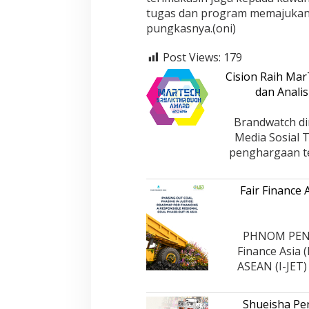
tugas dan program memajukan 
pungkasnya.(oni)
Post Views:
179
Cision Raih Ma
dan Analis
Brandwatch di
Media Sosial 
penghargaan te
Fair Finance
PHNOM PENH,
Finance Asia 
ASEAN (I-JET
Shueisha Pe