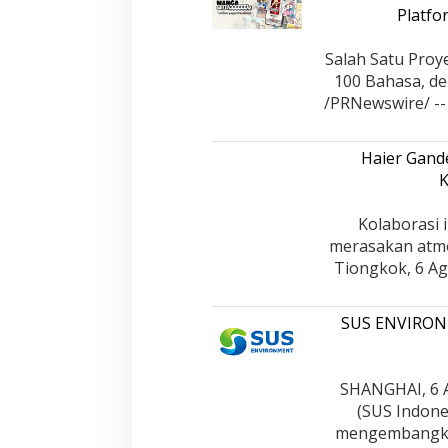
Platfo
Salah Satu Proy
100 Bahasa, de
/PRNewswire/ --
Haier Gand
K
Kolaborasi 
merasakan atmo
Tiongkok, 6 Ag
SUS ENVIRONM
SHANGHAI, 6 
(SUS Indones
mengembangka