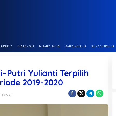
KERINCI
MERANGIN
MUARO JAMBI
SAROLANGUN
SUNGAI PENUH
utri Yulianti Terpilih
riode 2019-2020
179 Dilihat