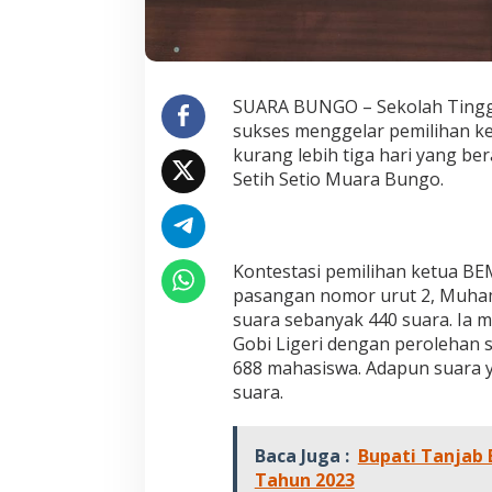
P
i
m
p
i
SUARA BUNGO – Sekolah Tinggi 
n
sukses menggelar pemilihan ke
B
E
kurang lebih tiga hari yang be
M
Setih Setio Muara Bungo.
S
T
I
A
P
Kontestasi pemilihan ketua B
Jejak 69 Tahun dan Manifesto
Kinerja Terukur 
e
pasangan nomor urut 2, Muhamm
Pembaharuan di Era Al Haris – Sani
Nyata: Mengapa A
r
suara sebanyak 440 suara. Ia 
i
sebagai Salah Sa
Di DAERAH, INFORMASI, JAMBI, OPINI DAN ARTIKEL,
Di ADVETORIAL, DAERAH, 
Gobi Ligeri dengan perolehan s
o
PEMERINTAHAN, PERISTIWA
|
6 Januari, 2026
NASIONAL, OPINI DAN ART
Paling Efektif di 
PERISTIWA
|
18 Desembe
688 mahasiswa. Adapun suara y
d
2025
e
suara.
2
0
1
Baca Juga :
Bupati Tanjab 
9
Tahun 2023
-