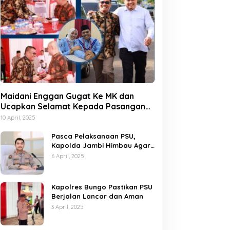
Maidani Enggan Gugat Ke MK dan
Ucapkan Selamat Kepada Pasangan
Dedy-Dayat
10 April, 2025
Pasca Pelaksanaan PSU,
Kapolda Jambi Himbau Agar
Semua Pihak Jaga Situasi
6 April, 2025
Kamtibmas
Kapolres Bungo Pastikan PSU
Berjalan Lancar dan Aman
3 April, 2025