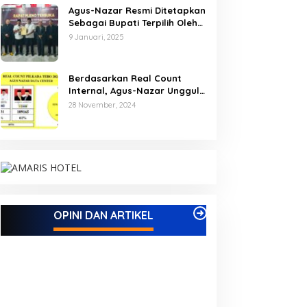
Agus-Nazar Resmi Ditetapkan
Sebagai Bupati Terpilih Oleh
KPU Kabupaten Tebo
9 Januari, 2025
Berdasarkan Real Count
Internal, Agus-Nazar Unggul
61 Persen dari Aspan-Tono
28 November, 2024
Hanya 39 Persen
OPINI DAN ARTIKEL
Kampus IAK Setih Setio Raih Hibah
MEWUJUDKAN KE