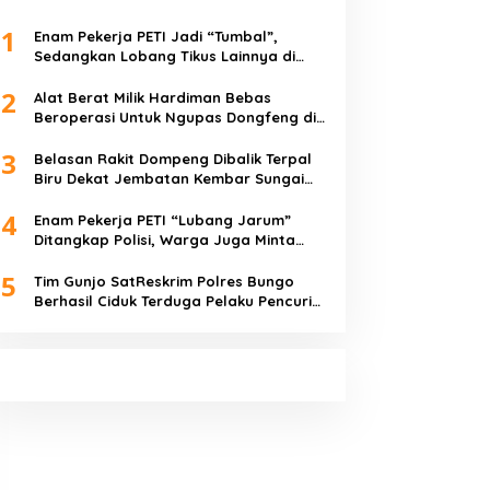
1
Enam Pekerja PETI Jadi “Tumbal”,
Sedangkan Lobang Tikus Lainnya di
Limbur Lubuk Mengkuang Kembali
2
Beroperasi
Alat Berat Milik Hardiman Bebas
Beroperasi Untuk Ngupas Dongfeng di
SPB Dusun Lembah Kuamang
3
Belasan Rakit Dompeng Dibalik Terpal
Biru Dekat Jembatan Kembar Sungai
Buluh Hangus Dimakan Sijago Merah
4
Enam Pekerja PETI “Lubang Jarum”
Ditangkap Polisi, Warga Juga Minta
Polres Bungo Tangkap Januri CS
5
Tim Gunjo SatReskrim Polres Bungo
Berhasil Ciduk Terduga Pelaku Pencuri
Hp dan Uang Tunai