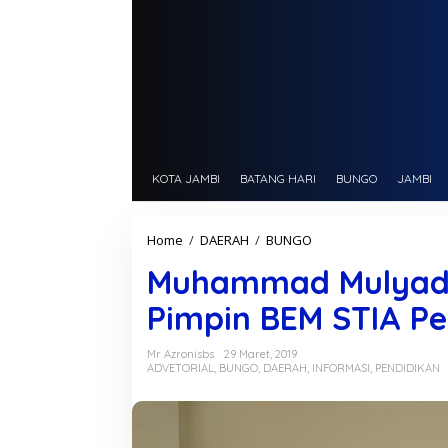
KOTA JAMBI
BATANG HARI
BUNGO
JAMBI
Home
/
DAERAH
/
BUNGO
M
u
Muhammad Mulyadi–P
h
a
Pimpin BEM STIA Pe
m
m
a
Mr Azronisbs
29 Maret, 2019
d
ADVETORIAL
,
BUNGO
,
DAERAH
,
INFORMASI
,
PENDIDIKAN
M
u
l
y