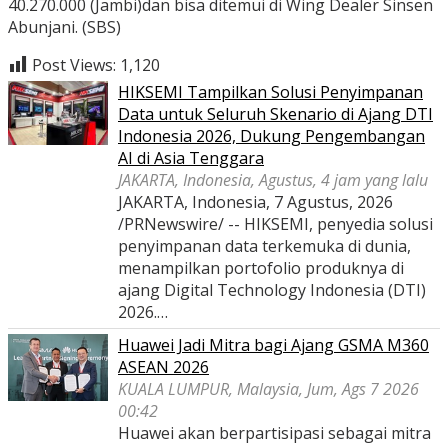
40.270.000 (Jambi)dan bisa ditemui di Wing Dealer Sinsen
Abunjani. (SBS)
Post Views:
1,120
HIKSEMI Tampilkan Solusi Penyimpanan
Data untuk Seluruh Skenario di Ajang DTI
Indonesia 2026, Dukung Pengembangan
AI di Asia Tenggara
JAKARTA, Indonesia, Agustus, 4 jam yang lalu
JAKARTA, Indonesia, 7 Agustus, 2026
/PRNewswire/ -- HIKSEMI, penyedia solusi
penyimpanan data terkemuka di dunia,
menampilkan portofolio produknya di
ajang Digital Technology Indonesia (DTI)
2026.…
Huawei Jadi Mitra bagi Ajang GSMA M360
ASEAN 2026
KUALA LUMPUR, Malaysia, Jum, Ags 7 2026
00:42
Huawei akan berpartisipasi sebagai mitra