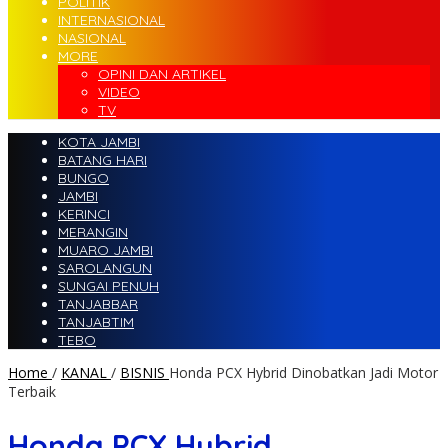
POLITIK
INTERNASIONAL
NASIONAL
MORE
OPINI DAN ARTIKEL
VIDEO
TV
KOTA JAMBI
BATANG HARI
BUNGO
JAMBI
KERINCI
MERANGIN
MUARO JAMBI
SAROLANGUN
SUNGAI PENUH
TANJABBAR
TANJABTIM
TEBO
Home
/
KANAL
/
BISNIS
Honda PCX Hybrid Dinobatkan Jadi Motor
Terbaik
Honda PCX Hybrid