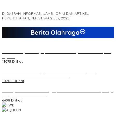
MEWUJUDKAN KEPARIWISATAAN KAWASAN KOMPLEK CANDI
MUARO JAMBI SEBAGAI SUMBER PERTUMBUHAN EKONOMI BARU
Di DAERAH, INFORMASI, JAMBI, OPINI DAN ARTIKEL,
PEMERINTAHAN, PERISTIWA
|
2 Juli, 2025
Berita Olahraga
20 Atlet Muaythai Sungaipenuh Akan Ikuti Kejuaraan Pra Porprov
di Jambi
11075 Dilihat
Koordinator PMMD Yogyakarta Seru Kaum Muda, Gesa
Kemandirian Ekonomi dan Inovasi Desa
10208 Dilihat
Dukungan Cabor Terus Mengalir, Zuwanda Semakin Mantap Maju
sebagai Calon Ketua KONI
6498 Dilihat