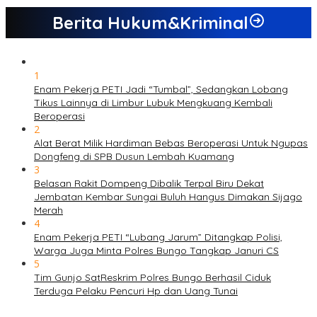
Berita Hukum&Kriminal
1
Enam Pekerja PETI Jadi “Tumbal”, Sedangkan Lobang
Tikus Lainnya di Limbur Lubuk Mengkuang Kembali
Beroperasi
2
Alat Berat Milik Hardiman Bebas Beroperasi Untuk Ngupas
Dongfeng di SPB Dusun Lembah Kuamang
3
Belasan Rakit Dompeng Dibalik Terpal Biru Dekat
Jembatan Kembar Sungai Buluh Hangus Dimakan Sijago
Merah
4
Enam Pekerja PETI “Lubang Jarum” Ditangkap Polisi,
Warga Juga Minta Polres Bungo Tangkap Januri CS
5
Tim Gunjo SatReskrim Polres Bungo Berhasil Ciduk
Terduga Pelaku Pencuri Hp dan Uang Tunai