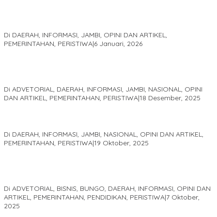
Jejak 69 Tahun dan Manifesto Pembaharuan di Era Al Haris –
Sani
Di DAERAH, INFORMASI, JAMBI, OPINI DAN ARTIKEL,
PEMERINTAHAN, PERISTIWA
|
6 Januari, 2026
Kinerja Terukur dan Dampak Nyata: Mengapa Al Haris Disebut
sebagai Salah Satu Gubernur Paling Efektif di Indonesia Tahun
2025
Di ADVETORIAL, DAERAH, INFORMASI, JAMBI, NASIONAL, OPINI
DAN ARTIKEL, PEMERINTAHAN, PERISTIWA
|
18 Desember, 2025
Pelaminan Pengantin dan Baju Adat Melayu Jambi, Refleksi
Akademis Seminar Lembaga Adat Melayu (LAM) Jambi
Di DAERAH, INFORMASI, JAMBI, NASIONAL, OPINI DAN ARTIKEL,
PEMERINTAHAN, PERISTIWA
|
19 Oktober, 2025
Kampus IAK Setih Setio Raih Hibah PKM PMM Melalui
Optimalisasi Produk Unggulan Desa Berbasis Digital di Desa
Suka Jaya
Di ADVETORIAL, BISNIS, BUNGO, DAERAH, INFORMASI, OPINI DAN
ARTIKEL, PEMERINTAHAN, PENDIDIKAN, PERISTIWA
|
7 Oktober,
2025