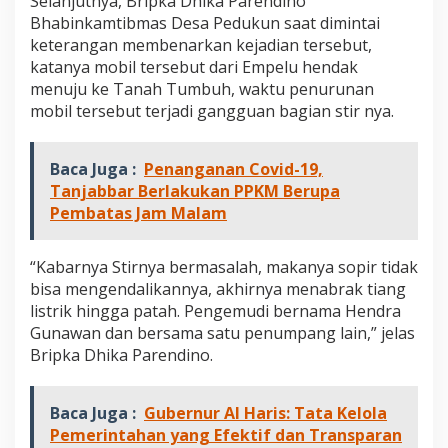
Selanjutnya, Bripka Dhika Parendino
r
Bhabinkamtibmas Desa Pedukun saat dimintai
i
keterangan membenarkan kejadian tersebut,
k
katanya mobil tersebut dari Empelu hendak
menuju ke Tanah Tumbuh, waktu penurunan
mobil tersebut terjadi gangguan bagian stir nya.
Baca Juga :
Penanganan Covid-19,
Tanjabbar Berlakukan PPKM Berupa
Pembatas Jam Malam
“Kabarnya Stirnya bermasalah, makanya sopir tidak
bisa mengendalikannya, akhirnya menabrak tiang
listrik hingga patah. Pengemudi bernama Hendra
Gunawan dan bersama satu penumpang lain,” jelas
Bripka Dhika Parendino.
Baca Juga :
Gubernur Al Haris: Tata Kelola
Pemerintahan yang Efektif dan Transparan