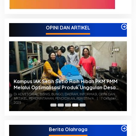
OPINI DAN ARTIKEL
Kampus IAK Setih Setio Raih Hibah PKM PMM
M
Melalui Optimalisasi Produk Unggulan Desa
K
Berbasis Digital di Desa Suka Jaya
S
Di ADVETORIAL, BISNIS, BUNGO, DAERAH, INFORMASI, OPINI DAN
Di
ARTIKEL, PEMERINTAHAN, PENDIDIKAN, PERISTIWA
|
7 Oktober,
PE
2025
Berita Olahraga