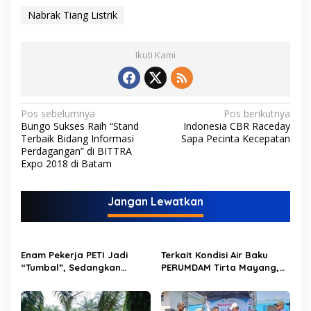
Nabrak Tiang Listrik
Ikuti Kami
N
Pos sebelumnya
Pos berikutnya
Bungo Sukses Raih “Stand
Indonesia CBR Raceday
a
Terbaik Bidang Informasi
Sapa Pecinta Kecepatan
v
Perdagangan” di BITTRA
Expo 2018 di Batam
i
g
Jangan Lewatkan
a
s
i
Enam Pekerja PETI Jadi
Terkait Kondisi Air Baku
p
“Tumbal”, Sedangkan
PERUMDAM Tirta Mayang,
Lobang Tikus Lainnya di
Ini Jawaban Dirut
o
Limbur Lubuk Mengkuang
PERUMDAM
Kembali Beroperasi