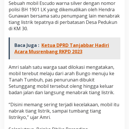
r
Sebuah mobil Escudo warna silver dengan nomor
a
polisi BH 1901 LK yang dikemudikan oleh Hendra
t
Gunawan bersama satu penumpang lain menabrak
S
tiang listrik tepatnya di perbatasan Desa Pedukun
e
di KM 30.
t
e
l
a
Baca Juga :
Ketua DPRD Tanjabbar Hadiri
h
Acara Musrenbang RKPD 2023
N
a
b
Amri salah satu warga saat dilokasi mengatakan,
r
mobil terebut melaju dari arah Bungo menuju ke
a
Tanah Tumbuh, pas penurunan dibukit
k
T
Setunggang mobil tersebut oleng hingga keluar
i
badan jalan dan langsung menabrak tiang listrik.
a
n
“Disini memang sering terjadi kecelakaan, mobil itu
g
nabrak tiang listrik, sampai tumbang tiang
L
i
listrikyo,” ujar Amri.
s
t