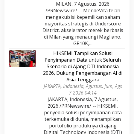
MILAN, 7 Agustus, 2026
/PRNewswire/ -- MondeVita telah
mengakuisisi kepemilikan saham
mayoritas strategis di Underscore
District, akselerator merek berbasis
di Milan yang menaungi Magliano,
GR10K,…
HIKSEMI Tampilkan Solusi
Penyimpanan Data untuk Seluruh
Skenario di Ajang DTI Indonesia
2026, Dukung Pengembangan AI di
Asia Tenggara
JAKARTA, Indonesia, Agustus, Jum, Ags
7 2026 04:14
JAKARTA, Indonesia, 7 Agustus,
2026 /PRNewswire/ -- HIKSEMI,
penyedia solusi penyimpanan data
terkemuka di dunia, menampilkan
portofolio produknya di ajang
Digital Technology Indonesia (DTI)