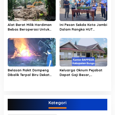
s
Alat Berat Milik Hardiman
Ini Pesan Sekda Kota Jambi
Bebas Beroperasi Untuk
Dalam Rangka HUT
Ngupas Dongfeng di SPB
PERUMDAM Kota Jambi Ke-
Dusun Lembah Kuamang
52
Belasan Rakit Dompeng
Keluarga Oknum Pejabat
Dibalik Terpal Biru Dekat
Dapat Gaji Besar,
Jembatan Kembar Sungai
Beberapa PPPK Paruh
Buluh Hangus Dimakan
Waktu di Bappeda Merasa
Sijago Merah
di Anak Tirikan
Kategori