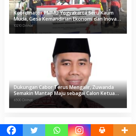
Koordinator PMMD Yogyakarta Seru Kaum
Muda, Gesa Kemandirian Ekonomi dan Inovasi
Desa
10210 Dilihat
Dukungan Cabor Terus Mengalir, Zuwanda
Semakin Mantap Maju sebagai Calon Ketua
KONI
6500 Dilihat