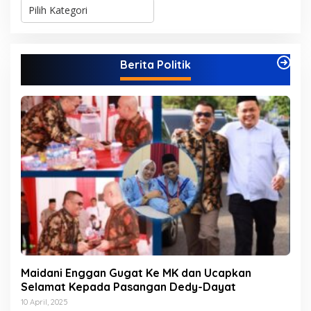
K
a
t
e
g
Berita Politik
o
r
i
Maidani Enggan Gugat Ke MK dan Ucapkan
Selamat Kepada Pasangan Dedy-Dayat
10 April, 2025