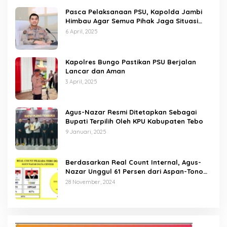
Pasca Pelaksanaan PSU, Kapolda Jambi
Himbau Agar Semua Pihak Jaga Situasi
Kamtibmas
6 April, 2025
Kapolres Bungo Pastikan PSU Berjalan
Lancar dan Aman
3 April, 2025
Agus-Nazar Resmi Ditetapkan Sebagai
Bupati Terpilih Oleh KPU Kabupaten Tebo
9 Januari, 2025
Berdasarkan Real Count Internal, Agus-
Nazar Unggul 61 Persen dari Aspan-Tono
Hanya 39 Persen
28 November, 2024