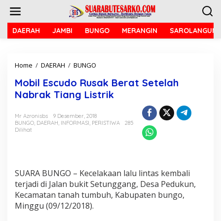
L
e
w
a
DAERAH
JAMBI
BUNGO
MERANGIN
SAROLANGUN
t
i
k
Home
/
DAERAH
/
BUNGO
M
e
o
k
Mobil Escudo Rusak Berat Setelah
b
o
i
n
Nabrak Tiang Listrik
l
t
E
e
Mr Azronisbs
9 Desember, 2018
s
n
BUNGO
,
DAERAH
,
INFORMASI
,
PERISTIWA
285
c
Dilihat
u
d
o
R
u
SUARA BUNGO – Kecelakaan lalu lintas kembali
s
terjadi di Jalan bukit Setunggang, Desa Pedukun,
a
Kecamatan tanah tumbuh, Kabupaten bungo,
k
Minggu (09/12/2018).
B
e