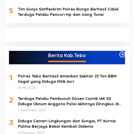
5
Tim Gunjo SatReskrim Polres Bungo Berhasil Ciduk
Terduga Pelaku Pencuri Hp dan Uang Tunai
Berita Kab.Tebo
1
Polres Tebo Berhasil Amankan Sekitar 23 Ton BBM
Ilegal yang Diduga Milik Asri
18 Mei, 2026
2
Terduga Pelaku Pembunuh Dosen Cantik IAK SS
Diduga Oknum Anggota Polisi Akhirnya Diringkus di
Tebo Tengah
2 November, 2025
3
Diduga Cemari Lingkungan dan Sungai, PT Kurnia
Palma Berjaya Bakal Kembali Didemo
25 Agustus, 2025