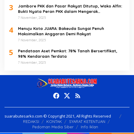
3
Jambore PKK dan Pasar Rakyat Ditutup, Wako Alfin:
Bukti Nyata Peran PKK dalam Mengerak
Perekonomian Masyarakat
7 November, 2025
4
Menuju Kota JUARA: Bakeuda Sungai Penuh
Maksimalkan Anggaran Demi Rakyat
7 November, 2025
5
Pendataan Aset Pemkot: 78% Tanah Bersertifikat,
98% Kendaraan Terdata
7 November, 2025
suarabutesarko.com © Copyright 2021, All Rights Reserved
REDAKSI
KONTAK
SYARAT KETENTUAN
Pedoman Media Siber
Info Iklan