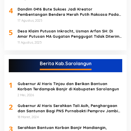
4
Dandim 0416 Bute Sukses Jadi Kreator
Pembentangan Bendera Merah Putih Raksasa Pada
Peringatan HUT RI ke 80 di Tebo
17 Agustus, 2025
5
Desa Klaim Putusan Inkracht, Usman Arfan SH: Di
Amar Putusan MA Gugatan Penggugat Tidak Diterima
(NO)
11 Agustus, 2025
Berita Kab.Sarolangun
1
Gubernur Al Haris Tinjau dan Berikan Bantuan
Korban Terdampak Banjir di Kabupaten Sarolangun
2 Mei, 2026
2
Gubernur Al Haris Serahkan Tali Asih, Penghargaan
dan Santunan Bagi PNS Purnabakti Pemprov Jambi
Yang Berada di Sarolangun
18 Maret, 2024
3
Serahkan Bantuan Korban Banjir Mandiangin,