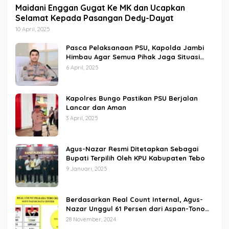
Maidani Enggan Gugat Ke MK dan Ucapkan
Selamat Kepada Pasangan Dedy-Dayat
10 April, 2025
Pasca Pelaksanaan PSU, Kapolda Jambi
Himbau Agar Semua Pihak Jaga Situasi
Kamtibmas
6 April, 2025
Kapolres Bungo Pastikan PSU Berjalan
Lancar dan Aman
3 April, 2025
Agus-Nazar Resmi Ditetapkan Sebagai
Bupati Terpilih Oleh KPU Kabupaten Tebo
9 Januari, 2025
Berdasarkan Real Count Internal, Agus-
Nazar Unggul 61 Persen dari Aspan-Tono
Hanya 39 Persen
28 November, 2024