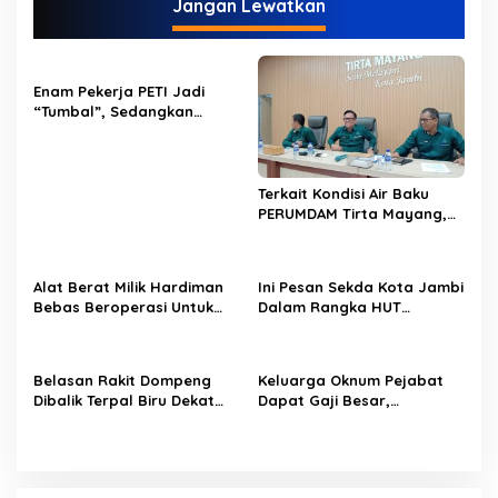
Jangan Lewatkan
a
s
i
Enam Pekerja PETI Jadi
p
“Tumbal”, Sedangkan
Lobang Tikus Lainnya di
o
Limbur Lubuk Mengkuang
Kembali Beroperasi
s
Terkait Kondisi Air Baku
PERUMDAM Tirta Mayang,
Ini Jawaban Dirut
PERUMDAM
Alat Berat Milik Hardiman
Ini Pesan Sekda Kota Jambi
Bebas Beroperasi Untuk
Dalam Rangka HUT
Ngupas Dongfeng di SPB
PERUMDAM Kota Jambi Ke-
Dusun Lembah Kuamang
52
Belasan Rakit Dompeng
Keluarga Oknum Pejabat
Dibalik Terpal Biru Dekat
Dapat Gaji Besar,
Jembatan Kembar Sungai
Beberapa PPPK Paruh
Buluh Hangus Dimakan
Waktu di Bappeda Merasa
Sijago Merah
di Anak Tirikan