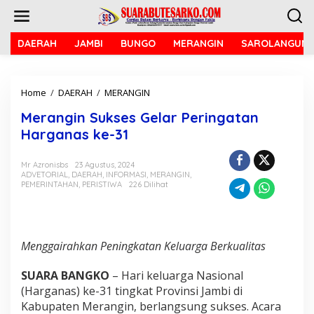
L
e
w
a
DAERAH
JAMBI
BUNGO
MERANGIN
SAROLANGUN
t
i
k
Home
/
DAERAH
/
MERANGIN
M
e
e
k
Merangin Sukses Gelar Peringatan
r
o
a
n
Harganas ke-31
n
t
g
e
Mr Azronisbs
23 Agustus, 2024
i
n
ADVETORIAL
,
DAERAH
,
INFORMASI
,
MERANGIN
,
n
PEMERINTAHAN
,
PERISTIWA
226 Dilihat
S
u
k
s
e
Menggairahkan Peningkatan Keluarga Berkualitas
s
G
SUARA BANGKO
– Hari keluarga Nasional
e
(Harganas) ke-31 tingkat Provinsi Jambi di
l
Kabupaten Merangin, berlangsung sukses. Acara
a