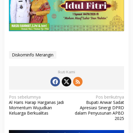
Diskominfo Merangin
Ikuti Kami
N
Pos sebelumnya
Pos berikutnya
Al Haris Harap Harganas Jadi
Bupati Anwar Sadat
a
Momentum Wujudkan
Apresiasi Sinergi DPRD
v
Keluarga Berkualitas
dalam Penyusunan APBD
2025
i
g