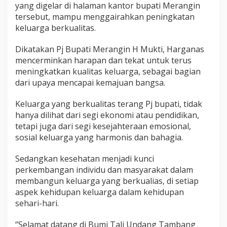
r
yang digelar di halaman kantor bupati Merangin
P
tersebut, mampu menggairahkan peningkatan
e
keluarga berkualitas.
r
i
Dikatakan Pj Bupati Merangin H Mukti, Harganas
n
g
mencerminkan harapan dan tekat untuk terus
a
meningkatkan kualitas keluarga, sebagai bagian
t
dari upaya mencapai kemajuan bangsa.
a
n
Keluarga yang berkualitas terang Pj bupati, tidak
H
a
hanya dilihat dari segi ekonomi atau pendidikan,
r
tetapi juga dari segi kesejahteraan emosional,
g
sosial keluarga yang harmonis dan bahagia.
a
n
Sedangkan kesehatan menjadi kunci
a
s
perkembangan individu dan masyarakat dalam
k
membangun keluarga yang berkualias, di setiap
e
aspek kehidupan keluarga dalam kehidupan
-
sehari-hari.
3
1
‘’Selamat datang di Bumi Tali Undang Tambang