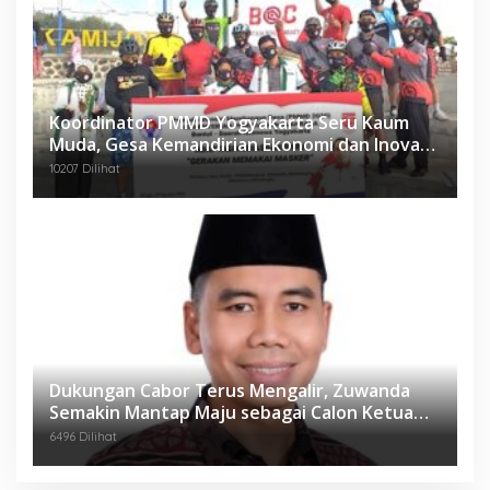
Koordinator PMMD Yogyakarta Seru Kaum
Muda, Gesa Kemandirian Ekonomi dan Inovasi
Desa
10207 Dilihat
Dukungan Cabor Terus Mengalir, Zuwanda
Semakin Mantap Maju sebagai Calon Ketua
KONI
6496 Dilihat