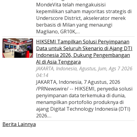
MondeVita telah mengakuisisi
kepemilikan saham mayoritas strategis di
Underscore District, akselerator merek
berbasis di Milan yang menaungi
Magliano, GR10K,…
HIKSEMI Tampilkan Solusi Penyimpanan
Data untuk Seluruh Skenario di Ajang DTI
Indonesia 2026, Dukung Pengembangan
AI di Asia Tenggara
JAKARTA, Indonesia, Agustus, Jum, Ags 7 2026
04:14
JAKARTA, Indonesia, 7 Agustus, 2026
/PRNewswire/ -- HIKSEMI, penyedia solusi
penyimpanan data terkemuka di dunia,
menampilkan portofolio produknya di
ajang Digital Technology Indonesia (DTI)
2026.…
Berita Lainnya