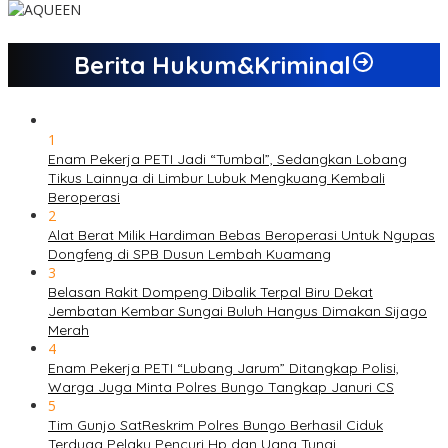
Berita Hukum&Kriminal
1
Enam Pekerja PETI Jadi “Tumbal”, Sedangkan Lobang
Tikus Lainnya di Limbur Lubuk Mengkuang Kembali
Beroperasi
2
Alat Berat Milik Hardiman Bebas Beroperasi Untuk Ngupas
Dongfeng di SPB Dusun Lembah Kuamang
3
Belasan Rakit Dompeng Dibalik Terpal Biru Dekat
Jembatan Kembar Sungai Buluh Hangus Dimakan Sijago
Merah
4
Enam Pekerja PETI “Lubang Jarum” Ditangkap Polisi,
Warga Juga Minta Polres Bungo Tangkap Januri CS
5
Tim Gunjo SatReskrim Polres Bungo Berhasil Ciduk
Terduga Pelaku Pencuri Hp dan Uang Tunai