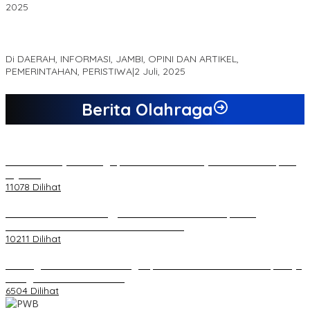
2025
MEWUJUDKAN KEPARIWISATAAN KAWASAN KOMPLEK CANDI
MUARO JAMBI SEBAGAI SUMBER PERTUMBUHAN EKONOMI BARU
Di DAERAH, INFORMASI, JAMBI, OPINI DAN ARTIKEL,
PEMERINTAHAN, PERISTIWA
|
2 Juli, 2025
Berita Olahraga
20 Atlet Muaythai Sungaipenuh Akan Ikuti Kejuaraan Pra Porprov
di Jambi
11078 Dilihat
Koordinator PMMD Yogyakarta Seru Kaum Muda, Gesa
Kemandirian Ekonomi dan Inovasi Desa
10211 Dilihat
Dukungan Cabor Terus Mengalir, Zuwanda Semakin Mantap Maju
sebagai Calon Ketua KONI
6504 Dilihat