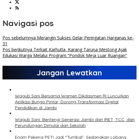
Navigasi pos
Pos sebelumnya
Merangin Sukses Gelar Peringatan Harganas ke-
31
Pos berikutnya
Terkait Karhutla, Karang Taruna Mestong Ajak
Edukasi Warga Melalui Program “Pondok Meja Luar Ruangan”
Jangan Lewatkan
Wagub Sani Bersama Wamen Dikdasmen RI Luncurkan
Aplikasi Bungo Pintar, Dorong Transformasi Digital
Pendidikan di Jambi
Wagub Sani: Bentengi Generasi Jambi dari IRET, TCC, dan
Perundungan Dimulai dari Sekolah
Enam Pekerja PETI Jadi “Tumbal”, Sedangkan Lobang