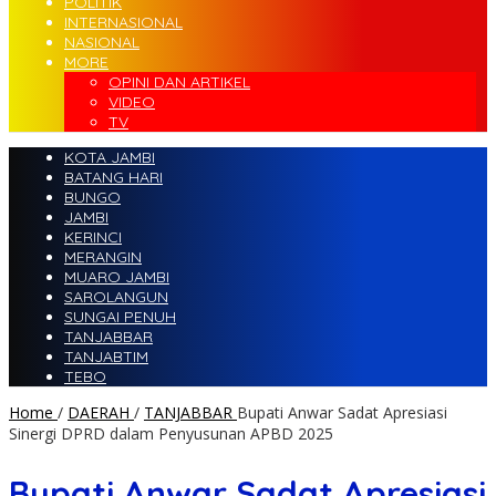
POLITIK
INTERNASIONAL
NASIONAL
MORE
OPINI DAN ARTIKEL
VIDEO
TV
KOTA JAMBI
BATANG HARI
BUNGO
JAMBI
KERINCI
MERANGIN
MUARO JAMBI
SAROLANGUN
SUNGAI PENUH
TANJABBAR
TANJABTIM
TEBO
Home
/
DAERAH
/
TANJABBAR
Bupati Anwar Sadat Apresiasi
Sinergi DPRD dalam Penyusunan APBD 2025
Bupati Anwar Sadat Apresiasi