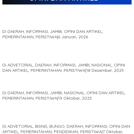
Jejak 69 Tahun dan Manifesto Pembaharuan di Era Al Haris –
Sani
Di DAERAH, INFORMASI, JAMBI, OPINI DAN ARTIKEL,
PEMERINTAHAN, PERISTIWA
|
6 Januari, 2026
Kinerja Terukur dan Dampak Nyata: Mengapa Al Haris Disebut
sebagai Salah Satu Gubernur Paling Efektif di Indonesia Tahun
2025
Di ADVETORIAL, DAERAH, INFORMASI, JAMBI, NASIONAL, OPINI
DAN ARTIKEL, PEMERINTAHAN, PERISTIWA
|
18 Desember, 2025
Pelaminan Pengantin dan Baju Adat Melayu Jambi, Refleksi
Akademis Seminar Lembaga Adat Melayu (LAM) Jambi
Di DAERAH, INFORMASI, JAMBI, NASIONAL, OPINI DAN ARTIKEL,
PEMERINTAHAN, PERISTIWA
|
19 Oktober, 2025
Kampus IAK Setih Setio Raih Hibah PKM PMM Melalui
Optimalisasi Produk Unggulan Desa Berbasis Digital di Desa
Suka Jaya
Di ADVETORIAL, BISNIS, BUNGO, DAERAH, INFORMASI, OPINI DAN
ARTIKEL, PEMERINTAHAN, PENDIDIKAN, PERISTIWA
|
7 Oktober,