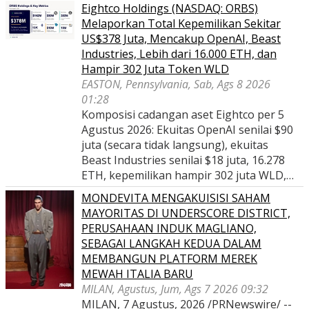
Eightco Holdings (NASDAQ: ORBS)
Melaporkan Total Kepemilikan Sekitar
US$378 Juta, Mencakup OpenAI, Beast
Industries, Lebih dari 16.000 ETH, dan
Hampir 302 Juta Token WLD
EASTON, Pennsylvania, Sab, Ags 8 2026
01:28
Komposisi cadangan aset Eightco per 5
Agustus 2026: Ekuitas OpenAI senilai $90
juta (secara tidak langsung), ekuitas
Beast Industries senilai $18 juta, 16.278
ETH, kepemilikan hampir 302 juta WLD,…
MONDEVITA MENGAKUISISI SAHAM
MAYORITAS DI UNDERSCORE DISTRICT,
PERUSAHAAN INDUK MAGLIANO,
SEBAGAI LANGKAH KEDUA DALAM
MEMBANGUN PLATFORM MEREK
MEWAH ITALIA BARU
MILAN, Agustus, Jum, Ags 7 2026 09:32
MILAN, 7 Agustus, 2026 /PRNewswire/ --