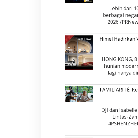
Lebih dari 1
berbagai nega
2026 /PRNews
Himel Hadirkan 
HONG KONG, 8 
hunian modern 
lagi hanya d
FAMILIARITÉ: Ke
DJI dan Isabel
Lintas-Za
4PSHENZHEN,