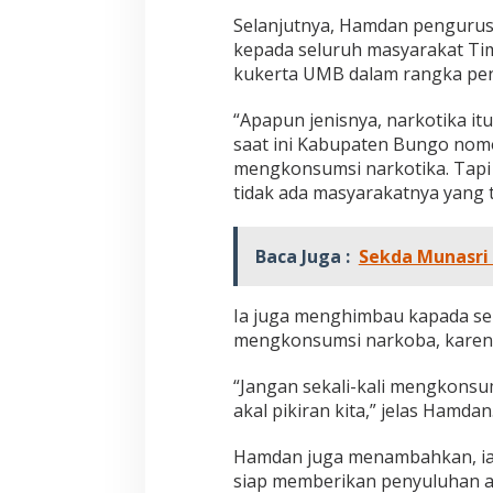
m
Selanjutnya, Hamdan penguru
b
kepada seluruh masyarakat T
o
kukerta UMB dalam rangka pe
l
a
s
“Apapun jenisnya, narkotika itu 
i
saat ini Kabupaten Bungo nomo
mengkonsumsi narkotika. Tapi 
tidak ada masyarakatnya yang 
Baca Juga :
Sekda Munasri 
Ia juga menghimbau kapada se
mengkonsumsi narkoba, karen
“Jangan sekali-kali mengkons
akal pikiran kita,” jelas Hamdan
Hamdan juga menambahkan, ia
siap memberikan penyuluhan ap