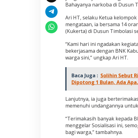
s
Bahayanya narkoba di Dusun Tim
i
a
Ari HT, selaku Ketua kelompok
l
mengataan, ia bersama 14 ora
i
(Kukerta) di Dusun Timbolasi se
s
a
s
“Kami hari ini ngadakan kegia
i
bekerjasama dengan BNK Kabup
N
warga sini,” ungkap Ari HT.
a
r
k
Baca Juga :
Solihin Sebut 
o
Jejak 69 Tahun dan Manifesto
Kinerja Terukur 
b
Dipotong 1 Bulan, Ada Apa.
Pembaharuan di Era Al Haris – Sani
Nyata: Mengapa A
a
d
sebagai Salah Sa
Di DAERAH, INFORMASI, JAMBI, OPINI DAN ARTIKEL,
Di ADVETORIAL, DAERAH, 
i
PEMERINTAHAN, PERISTIWA
|
6 Januari, 2026
NASIONAL, OPINI DAN ART
Lanjutnya, ia juga berterimak
Paling Efektif di 
PERISTIWA
|
18 Desembe
D
2025
memenuhi undangannya untuk m
u
s
“Terimakasih banyak kepada B
u
menggelar Sosialisasi ini, sem
n
T
bagi warga,” tambahnya.
i