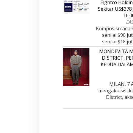
Eightco Holdi
Sekitar US$378 
16.
EAS
Komposisi cadan
senilai $90 ju
senilai $18 j
MONDEVITA M
DISTRICT, P
KEDUA DALA
MILAN, 7 A
mengakuisisi k
District, a