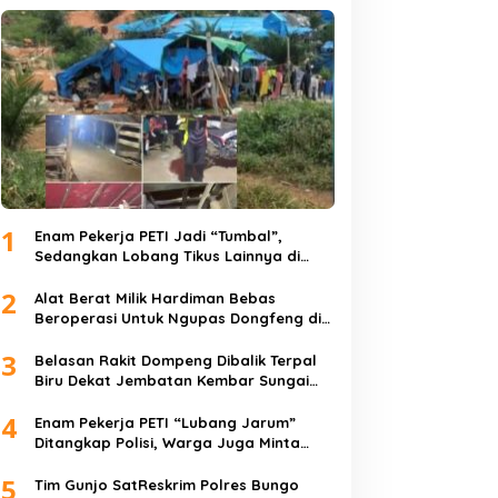
1
Enam Pekerja PETI Jadi “Tumbal”,
Sedangkan Lobang Tikus Lainnya di
Limbur Lubuk Mengkuang Kembali
2
Beroperasi
Alat Berat Milik Hardiman Bebas
Beroperasi Untuk Ngupas Dongfeng di
SPB Dusun Lembah Kuamang
3
Belasan Rakit Dompeng Dibalik Terpal
Biru Dekat Jembatan Kembar Sungai
Buluh Hangus Dimakan Sijago Merah
4
Enam Pekerja PETI “Lubang Jarum”
Ditangkap Polisi, Warga Juga Minta
Polres Bungo Tangkap Januri CS
5
Tim Gunjo SatReskrim Polres Bungo