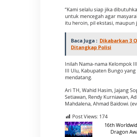
“Kami selalu siap jika dibutuhk
untuk mencegah agar masyaraka
itu heroin, pil ekstasi, maupun
Baca Juga :
Dikabarkan 3 O
Ditangkap Polisi
Inilah Nama-nama Kelompok II
III Ulu, Kabupaten Bungo yang
mendatang.
Ari TH, Wahid Hasim, Jajang Sop
Setiawan, Rendy Kurniawan, Adi
Mahdalena, Ahmad Baidowi. (ev
Post Views:
174
16th Worldwid
Dragon Awa