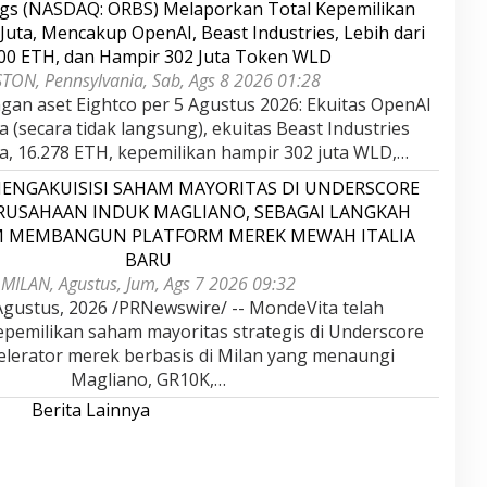
ngs (NASDAQ: ORBS) Melaporkan Total Kepemilikan
Juta, Mencakup OpenAI, Beast Industries, Lebih dari
000 ETH, dan Hampir 302 Juta Token WLD
TON, Pennsylvania, Sab, Ags 8 2026 01:28
gan aset Eightco per 5 Agustus 2026: Ekuitas OpenAI
ta (secara tidak langsung), ekuitas Beast Industries
uta, 16.278 ETH, kepemilikan hampir 302 juta WLD,…
ENGAKUISISI SAHAM MAYORITAS DI UNDERSCORE
ERUSAHAAN INDUK MAGLIANO, SEBAGAI LANGKAH
M MEMBANGUN PLATFORM MEREK MEWAH ITALIA
BARU
MILAN, Agustus, Jum, Ags 7 2026 09:32
gustus, 2026 /PRNewswire/ -- MondeVita telah
epemilikan saham mayoritas strategis di Underscore
kselerator merek berbasis di Milan yang menaungi
Magliano, GR10K,…
Berita Lainnya