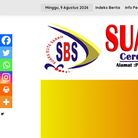
L
e
Minggu, 9 Agustus 2026
Indeks Berita
Info P
w
a
t
i
k
e
k
o
n
t
e
n