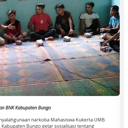
an BNK Kabupaten Bungo
yalahgunaan narkoba Mahasiswa Kukerta UMB
Kabupaten Bungo gelar sosialisasi tentang