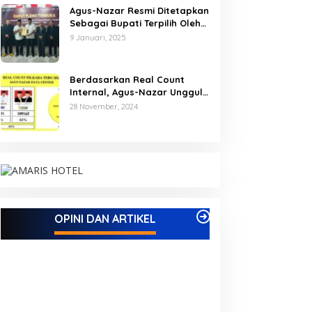
Agus-Nazar Resmi Ditetapkan
Sebagai Bupati Terpilih Oleh
KPU Kabupaten Tebo
9 Januari, 2025
Berdasarkan Real Count
Internal, Agus-Nazar Unggul
61 Persen dari Aspan-Tono
28 November, 2024
Hanya 39 Persen
OPINI DAN ARTIKEL
Kampus IAK Setih Setio Raih Hibah
MEWUJUDKAN KE