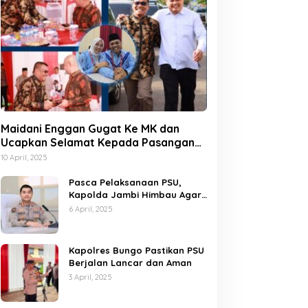
Maidani Enggan Gugat Ke MK dan
Ucapkan Selamat Kepada Pasangan
Dedy-Dayat
10 April, 2025
Pasca Pelaksanaan PSU,
Kapolda Jambi Himbau Agar
Semua Pihak Jaga Situasi
6 April, 2025
Kamtibmas
Kapolres Bungo Pastikan PSU
Berjalan Lancar dan Aman
3 April, 2025