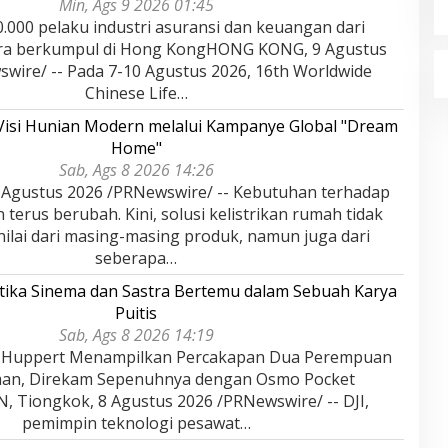
Min, Ags 9 2026 01:45
0.000 pelaku industri asuransi dan keuangan dari
ra berkumpul di Hong KongHONG KONG, 9 Agustus
wire/ -- Pada 7-10 Agustus 2026, 16th Worldwide
Chinese Life…
Visi Hunian Modern melalui Kampanye Global "Dream
Home"
Sab, Ags 8 2026 14:26
Agustus 2026 /PRNewswire/ -- Kebutuhan terhadap
terus berubah. Kini, solusi kelistrikan rumah tidak
inilai dari masing-masing produk, namun juga dari
seberapa…
tika Sinema dan Sastra Bertemu dalam Sebuah Karya
Puitis
Sab, Ags 8 2026 14:19
le Huppert Menampilkan Percakapan Dua Perempuan
man, Direkam Sepenuhnya dengan Osmo Pocket
 Tiongkok, 8 Agustus 2026 /PRNewswire/ -- DJI,
pemimpin teknologi pesawat…