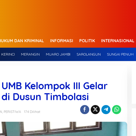
HUKUM DAN KRIMINAL
INFORMASI
POLITIK
INTERNASIONAL
KERINCI
MERANGIN
MUARO JAMBI
SAROLANGUN
SUNGAI PENUH
UMB Kelompok III Gelar
 di Dusun Timbolasi
AN
,
PERISTIWA
174 Dilihat