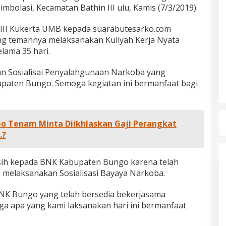
bolasi, Kecamatan Bathin III ulu, Kamis (7/3/2019).
 III Kukerta UMB kepada suarabutesarko.com
ng temannya melaksanakan Kuliyah Kerja Nyata
lama 35 hari.
tan Sosialisai Penyalahgunaan Narkoba yang
aten Bungo. Semoga kegiatan ini bermanfaat bagi
Rio Tenam Minta Diikhlaskan Gaji Perangkat
dan Dampak
Pelaminan Pengantin dan Baju
.?
l Haris Disebut
Adat Melayu Jambi, Refleksi
tu Gubernur
Akademis Seminar Lembaga Adat
INFORMASI, JAMBI,
Di DAERAH, INFORMASI, JAMBI, NASIONAL, OPINI
IKEL, PEMERINTAHAN,
DAN ARTIKEL, PEMERINTAHAN, PERISTIWA
|
19
asih kepada BNK Kabupaten Bungo karena telah
Indonesia Tahun
Melayu (LAM) Jambi
r, 2025
Oktober, 2025
elaksanakan Sosialisasi Bayaya Narkoba.
NK Bungo yang telah bersedia bekerjasama
oga apa yang kami laksanakan hari ini bermanfaat