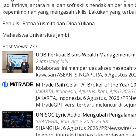
Jadi intinya, antara nilai dan soft skills hendaklah berjala
kepemimpinan yang mengasah skills. Lakukan yang terbai
Penulis : Ratna Yusmita dan Dina Yuliana
Mahasiswa Universitas Jambi
Post Views:
737
UOB Perkuat Bisnis Wealth Management melal
2 jam yang lalu
Kolaborasi ini memperluas akses nasabah 
kawasan ASEAN. SINGAPURA, 6 Agustus 20
Mitrade Raih Gelar "AI Broker of the Year 2
JAKARTA, Indonesia, Agustus, Kam, Ags 6 2026 
JAKARTA, Indonesia, 6 Agustus, 2026 /PRNew
MitradeGPT versi terbaru meluncur di seju
UNISOC Lyric Audio: Mengubah Pengalama
SHANGHAI, Rab, Ags 5 2026 23:58
SHANGHAI, 6 Agustus 2026 /PRNewswire/ -- 
telepon, interaksi berbasis kecerdasan bua