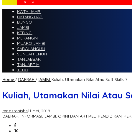
TV
KOTA JAMBI
BATANG HARI
BUNGO
JAMBI
KERINCI
MERANGIN
MUARO JAMBI
SAROLANGUN
SUNGAI PENUH
TANJABBAR
TANJABTIM
TEBO
Home
/
DAERAH
/
JAMBI
Kuliah, Utamakan Nilai Atau Soft Skills..?
Kuliah, Utamakan Nilai Atau Sof
mr azronisbs
11 Mei, 2019
DAERAH
,
INFORMASI
,
JAMBI
,
OPINI DAN ARTIKEL
,
PENDIDIKAN
,
PER