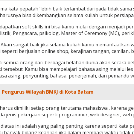
 kata pepatah ‘lebih baik terlambat daripada tidak sama 
seharusnya bisa dikembangkan selama kuliah untuk persiapa
patkan soft skills ini bisa kamu mulai dengan menjadi pe
istik, Pengacara, psikolog, Master of Ceremony (MC), peri
Akan sangat baik jika selama kuliah kamu memanfaatkan wa
seperti berjualan online shop, kerajinan tangan, cemilan,
rti semua orang dari berbagai belahan dunia akan secara b
tersebut. Kamu bisa mempelajari bahasa asing melalui les
hasa asing, penyunting bahasa, penerjemah, dan pemandu wi
n Pengurus Wilayah BMKJ di Kota Batam
arus dimiliki setiap orang terutama mahasiswa . karena gen
pada jenis pekerjaan seperti programmer, web designer, web
 diatas ini adalah yang paling penting karena seperti kata
sai banyak bidang keahlian jika dalam membagi waktu tidak