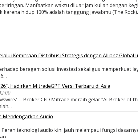
n beriringan. Manfaatkan waktu diluar jam kuliah dengan kegia
k karena hidup 100% adalah tanggung jawabmu (The Rock).
ui Kemitraan Distribusi Strategis dengan Allianz Global I
terhadap beragam solusi investasi sekaligus memperkuat l
26…
026", Hadirkan MitradeGPT Versi Terbaru di Asia
02:00
swire/ -- Broker CFD Mitrade meraih gelar "AI Broker of th
mlah…
n Mendengarkan Audio
Peran teknologi audio kini jauh melampaui fungsi dasarnya
tan…