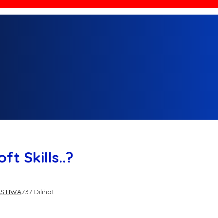
t Skills..?
ISTIWA
737 Dilihat