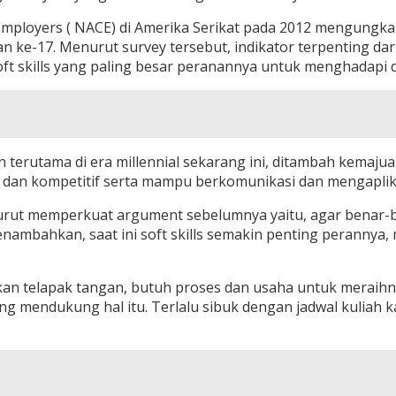
Employers ( NACE) di Amerika Serikat pada 2012 mengungkap
an ke-17. Menurut survey tersebut, indikator terpenting d
oft skills yang paling besar peranannya untuk menghadapi d
n terutama di era millennial sekarang ini, ditambah kemajua
dan kompetitif serta mampu berkomunikasi dan mengaplikasik
urut memperkuat argument sebelumnya yaitu, agar benar-be
 menambahkan, saat ini soft skills semakin penting peranny
n telapak tangan, butuh proses dan usaha untuk meraihny
ang mendukung hal itu. Terlalu sibuk dengan jadwal kuliah