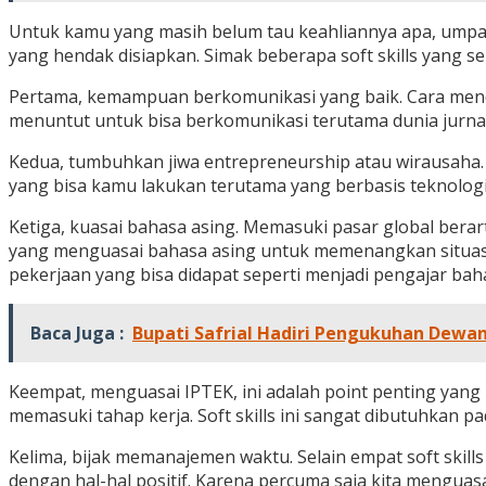
Untuk kamu yang masih belum tau keahliannya apa, umpama
yang hendak disiapkan. Simak beberapa soft skills yang 
Pertama, kemampuan berkomunikasi yang baik. Cara menda
menuntut untuk bisa berkomunikasi terutama dunia jurnal
Kedua, tumbuhkan jiwa entrepreneurship atau wirausaha. 
yang bisa kamu lakukan terutama yang berbasis teknologi 
Ketiga, kuasai bahasa asing. Memasuki pasar global bera
yang menguasai bahasa asing untuk memenangkan situasi 
pekerjaan yang bisa didapat seperti menjadi pengajar ba
Baca Juga :
Bupati Safrial Hadiri Pengukuhan Dewa
Keempat, menguasai IPTEK, ini adalah point penting yang h
memasuki tahap kerja. Soft skills ini sangat dibutuhkan 
Kelima, bijak memanajemen waktu. Selain empat soft skills
dengan hal-hal positif. Karena percuma saja kita mengua