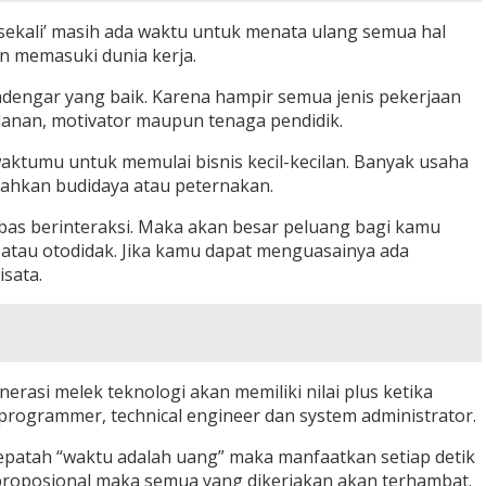
sekali’ masih ada waktu untuk menata ulang semua hal
n memasuki dunia kerja.
ndengar yang baik. Karena hampir semua jenis pekerjaan
klanan, motivator maupun tenaga pendidik.
ktumu untuk memulai bisnis kecil-kecilan. Banyak usaha
 bahkan budidaya atau peternakan.
ebas berinteraksi. Maka akan besar peluang bagi kamu
 atau otodidak. Jika kamu dapat menguasainya ada
sata.
erasi melek teknologi akan memiliki nilai plus ketika
 programmer, technical engineer dan system administrator.
 pepatah “waktu adalah uang” maka manfaatkan setiap detik
 proposional maka semua yang dikerjakan akan terhambat.