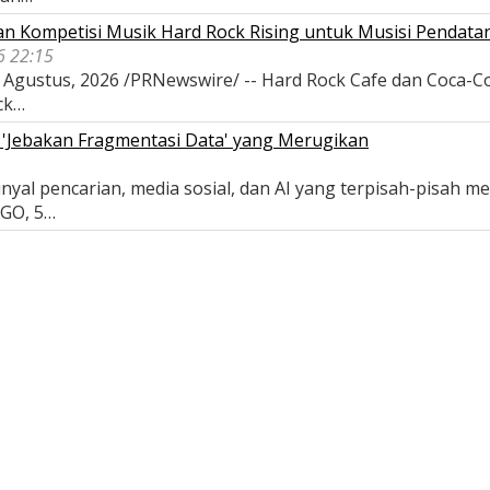
n Kompetisi Musik Hard Rock Rising untuk Musisi Pendata
6 22:15
Agustus, 2026 /PRNewswire/ -- Hard Rock Cafe dan Coca-Col
ck…
 'Jebakan Fragmentasi Data' yang Merugikan
nyal pencarian, media sosial, dan AI yang terpisah-pisah 
AGO, 5…