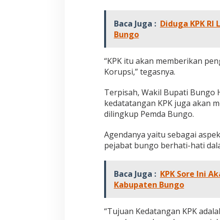
Pembaharuan di Era Al Haris – Sani
Nyata: Mengapa A
sebagai Salah Sa
Di DAERAH, INFORMASI, JAMBI, OPINI DAN ARTIKEL,
Di ADVETORIAL, DAERAH, 
PEMERINTAHAN, PERISTIWA
|
6 Januari, 2026
NASIONAL, OPINI DAN ART
Paling Efektif di 
Baca Juga :
Diduga KPK RI 
PERISTIWA
|
18 Desembe
2025
Bungo
“KPK itu akan memberikan pen
Korupsi,” tegasnya.
Terpisah, Wakil Bupati Bungo 
kedatatangan KPK juga akan m
dilingkup Pemda Bungo.
Agendanya yaitu sebagai aspe
pejabat bungo berhati-hati da
Baca Juga :
KPK Sore Ini 
Kabupaten Bungo
“Tujuan Kedatangan KPK adal