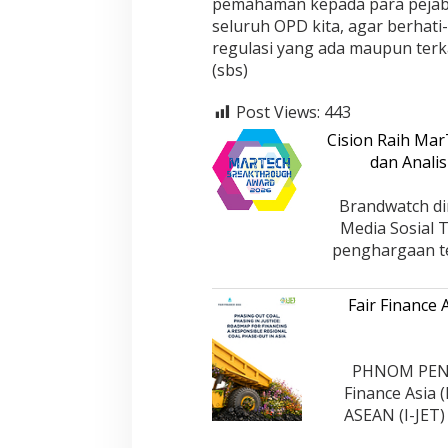
pemahaman kepada para pejabat
seluruh OPD kita, agar berhat
regulasi yang ada maupun ter
(sbs)
Post Views:
443
Cision Raih Ma
dan Analis
Brandwatch di
Media Sosial 
penghargaan te
Fair Finance
PHNOM PENH,
Finance Asia 
ASEAN (I-JET