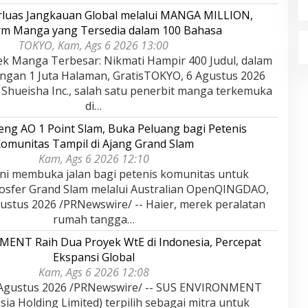
rluas Jangkauan Global melalui MANGA MILLION,
rm Manga yang Tersedia dalam 100 Bahasa
TOKYO, Kam, Ags 6 2026 13:00
ek Manga Terbesar: Nikmati Hampir 400 Judul, dalam
ngan 1 Juta Halaman, GratisTOKYO, 6 Agustus 2026
 Shueisha Inc., salah satu penerbit manga terkemuka
di…
eng AO 1 Point Slam, Buka Peluang bagi Petenis
omunitas Tampil di Ajang Grand Slam
Kam, Ags 6 2026 12:10
ini membuka jalan bagi petenis komunitas untuk
sfer Grand Slam melalui Australian OpenQINGDAO,
ustus 2026 /PRNewswire/ -- Haier, merek peralatan
rumah tangga…
ENT Raih Dua Proyek WtE di Indonesia, Percepat
Ekspansi Global
Kam, Ags 6 2026 12:08
Agustus 2026 /PRNewswire/ -- SUS ENVIRONMENT
ia Holding Limited) terpilih sebagai mitra untuk