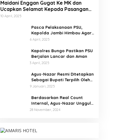
Maidani Enggan Gugat Ke MK dan
Ucapkan Selamat Kepada Pasangan
Dedy-Dayat
10 April, 2025
Pasca Pelaksanaan PSU,
Kapolda Jambi Himbau Agar
Semua Pihak Jaga Situasi
6 April, 2025
Kamtibmas
Kapolres Bungo Pastikan PSU
Berjalan Lancar dan Aman
3 April, 2025
Agus-Nazar Resmi Ditetapkan
Sebagai Bupati Terpilih Oleh
KPU Kabupaten Tebo
9 Januari, 2025
Berdasarkan Real Count
Internal, Agus-Nazar Unggul
61 Persen dari Aspan-Tono
28 November, 2024
Hanya 39 Persen
Kampus IAK Setih Setio Raih Hibah