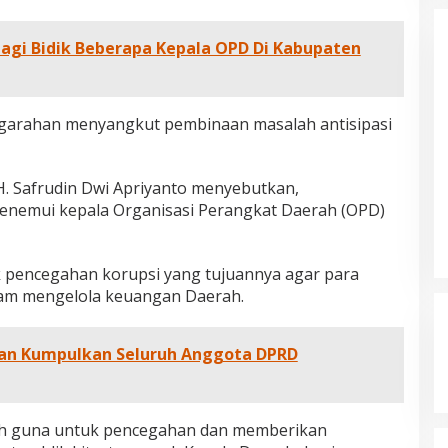
l Haris Disebut
Adat Melayu Jambi, Refleksi
tu Gubernur
Akademis Seminar Lembaga Adat
INFORMASI, JAMBI,
Di DAERAH, INFORMASI, JAMBI, NASIONAL, OPINI
IKEL, PEMERINTAHAN,
DAN ARTIKEL, PEMERINTAHAN, PERISTIWA
|
19
Indonesia Tahun
Melayu (LAM) Jambi
Lagi Bidik Beberapa Kepala OPD Di Kabupaten
r, 2025
Oktober, 2025
garahan menyangkut pembinaan masalah antisipasi
H. Safrudin Dwi Apriyanto menyebutkan,
enemui kepala Organisasi Perangkat Daerah (OPD)
k pencegahan korupsi yang tujuannya agar para
lam mengelola keuangan Daerah.
Akan Kumpulkan Seluruh Anggota DPRD
ah guna untuk pencegahan dan memberikan