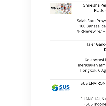
Shueisha Pe
Platfo
Salah Satu Proy
100 Bahasa, de
/PRNewswire/ --
Haier Gand
K
Kolaborasi 
merasakan atmo
Tiongkok, 6 Ag
SUS ENVIRONM
SHANGHAI, 6 
(SUS Indones