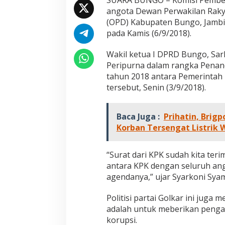
SUARA BUNGO – Komisi Pember
n
angota Dewan Perwakilan Raky
g
(OPD) Kabupaten Bungo, Jambi
o
,
pada Kamis (6/9/2018).
A
d
Wakil ketua I DPRD Bungo, Sark
a
Peripurna dalam rangka Pena
A
tahun 2018 antara Pemerinta
p
a
tersebut, Senin (3/9/2018).
Y
a
.
Baca Juga :
Prihatin, Brig
.
Korban Tersengat Listrik 
!
!
!
“Surat dari KPK sudah kita te
antara KPK dengan seluruh an
agendanya,” ujar Syarkoni Syam
Politisi partai Golkar ini jug
adalah untuk meberikan penga
Jejak 69 Tahun dan Manifesto
Kinerja Terukur 
korupsi.