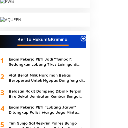
Berita Hukum&Kriminal
1
Enam Pekerja PETI Jadi “Tumbal”,
Sedangkan Lobang Tikus Lainnya di
Limbur Lubuk Mengkuang Kembali
2
Beroperasi
Alat Berat Milik Hardiman Bebas
Beroperasi Untuk Ngupas Dongfeng di
SPB Dusun Lembah Kuamang
3
Belasan Rakit Dompeng Dibalik Terpal
Biru Dekat Jembatan Kembar Sungai
Buluh Hangus Dimakan Sijago Merah
4
Enam Pekerja PETI “Lubang Jarum”
Ditangkap Polisi, Warga Juga Minta
Polres Bungo Tangkap Januri CS
5
Tim Gunjo SatReskrim Polres Bungo