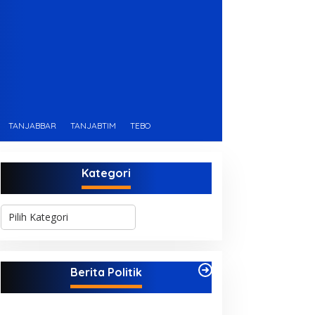
TANJABBAR
TANJABTIM
TEBO
Kategori
K
a
t
e
g
Berita Politik
o
r
i