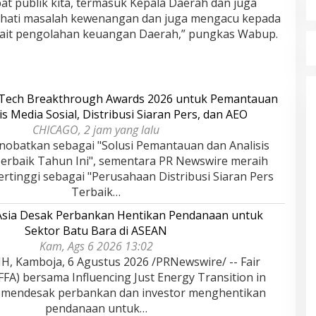
 publik kita, termasuk Kepala Daerah dan juga
i-hati masalah kewenangan dan juga mengacu kepada
kait pengolahan keuangan Daerah,” pungkas Wabup.
rTech Breakthrough Awards 2026 untuk Pemantauan
is Media Sosial, Distribusi Siaran Pers, dan AEO
CHICAGO, 2 jam yang lalu
nobatkan sebagai "Solusi Pemantauan dan Analisis
Terbaik Tahun Ini", sementara PR Newswire meraih
rtinggi sebagai "Perusahaan Distribusi Siaran Pers
Terbaik…
 Asia Desak Perbankan Hentikan Pendanaan untuk
Sektor Batu Bara di ASEAN
Kam, Ags 6 2026 13:02
 Kamboja, 6 Agustus 2026 /PRNewswire/ -- Fair
(FFA) bersama Influencing Just Energy Transition in
) mendesak perbankan dan investor menghentikan
pendanaan untuk…