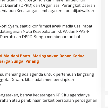
antasan Korupsi (KPK) akan menemui seluruh
at Daerah (DPRD) dan Organisasi Perangkat Daerah
. Adapun Kedatangan lembaga tersebut dijadwalkan
oni Syam, saat dikonfirmasi awak media usai rapat
ndatanganan Nota Kesepakatan KUPA dan PPAS-P
h Daerah dan DPRD Bungo membenarkan hal
pol Maidani Bantu Meringankan Beban Kedua
Warga Sungai Pinang
rima, memang ada agenda untuk pertemuan langsung
ggota Dewan, kita sudah mempersiapkan
.
a mengatakan, bahwa kedatangan KPK itu agendanya
rahan atau pembinaan terkait persoalan pencegahan
dan Dampak
Pelaminan Pengantin dan Baju