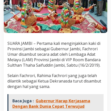
U
m
a
r
D
i
P
r
o
v
SUARA JAMBI – Pertama kali menginjakkan kaki di
i
Provinsi Jambi sebagai Gubernur Jambi, Fachrori
n
Umar disambut secara adat oleh Lembaga Adat
s
Melayu (LAM) Provinsi Jambi di VIP Room Bandara
i
J
Sulthan Thaha Saifuddin Jambi, Sabtu (16/2/2019).
a
m
Selain Fachrori, Rahima Fachrori yang juga telah
b
dilantik sebagai Ketua Dekranasda turut disambut
i
dengan hal yang sama.
D
i
s
a
Baca Juga :
Gubernur Harap Kerjasama
m
Dengan Bank Dunia Cepat Terwujud
b