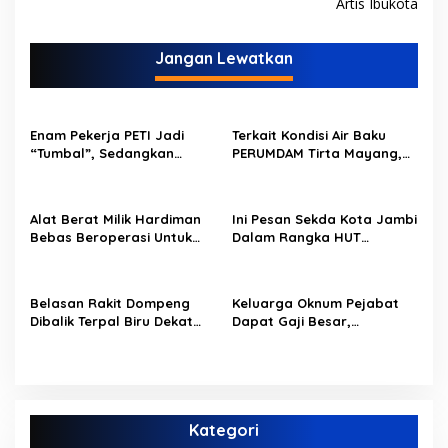
Artis Ibukota
i
g
Jangan Lewatkan
a
s
i
Enam Pekerja PETI Jadi
Terkait Kondisi Air Baku
p
“Tumbal”, Sedangkan
PERUMDAM Tirta Mayang,
Lobang Tikus Lainnya di
Ini Jawaban Dirut
o
Limbur Lubuk Mengkuang
PERUMDAM
Kembali Beroperasi
s
Alat Berat Milik Hardiman
Ini Pesan Sekda Kota Jambi
Bebas Beroperasi Untuk
Dalam Rangka HUT
Ngupas Dongfeng di SPB
PERUMDAM Kota Jambi Ke-
Dusun Lembah Kuamang
52
Belasan Rakit Dompeng
Keluarga Oknum Pejabat
Dibalik Terpal Biru Dekat
Dapat Gaji Besar,
Jembatan Kembar Sungai
Beberapa PPPK Paruh
Buluh Hangus Dimakan
Waktu di Bappeda Merasa
Sijago Merah
di Anak Tirikan
Kategori