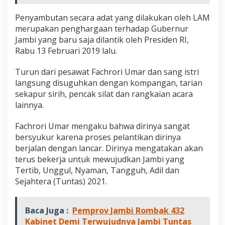
u
t
Penyambutan secara adat yang dilakukan oleh LAM
S
merupakan penghargaan terhadap Gubernur
e
Jambi yang baru saja dilantik oleh Presiden RI,
c
Rabu 13 Februari 2019 lalu.
a
r
a
Turun dari pesawat Fachrori Umar dan sang istri
A
langsung disuguhkan dengan kompangan, tarian
d
sekapur sirih, pencak silat dan rangkaian acara
a
lainnya.
t
Fachrori Umar mengaku bahwa dirinya sangat
bersyukur karena proses pelantikan dirinya
berjalan dengan lancar. Dirinya mengatakan akan
terus bekerja untuk mewujudkan Jambi yang
Tertib, Unggul, Nyaman, Tangguh, Adil dan
Sejahtera (Tuntas) 2021.
Baca Juga :
Pemprov Jambi Rombak 432
Kabinet Demi Terwujudnya Jambi Tuntas