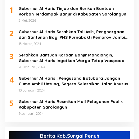
1
Gubernur Al Haris Tinjau dan Berikan Bantuan
Korban Terdampak Banjir di Kabupaten Sarolangun
2 Mei, 2026
2
Gubernur Al Haris Serahkan Tali Asih, Penghargaan
dan Santunan Bagi PNS Purnabakti Pemprov Jambi
Yang Berada di Sarolangun
18 Maret, 2024
3
Serahkan Bantuan Korban Banjir Mandiangin,
Gubernur Al Haris Ingatkan Warga Tetap Waspada
20 Januari, 2024
4
Gubernur Al Haris : Pengusaha Batubara Jangan
Cuma Ambil Untung, Segera Selesaikan Jalan Khusus
10 Januari, 2024
5
Gubernur Al Haris Resmikan Mall Pelayanan Publik
Kabupaten Sarolangun
9 Januari, 2024
Berita Kab.Sungai Penuh