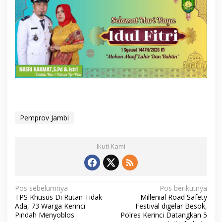
Pemprov Jambi
Ikuti Kami
N
Pos sebelumnya
Pos berikutnya
TPS Khusus Di Rutan Tidak
Millenial Road Safety
a
Ada, 73 Warga Kerinci
Festival digelar Besok,
v
Pindah Menyoblos
Polres Kerinci Datangkan 5