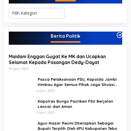
K
a
t
e
g
Berita Politik
o
r
i
Maidani Enggan Gugat Ke MK dan Ucapkan
Selamat Kepada Pasangan Dedy-Dayat
10 April, 2025
Pasca Pelaksanaan PSU, Kapolda Jambi
Himbau Agar Semua Pihak Jaga Situasi
Kamtibmas
6 April, 2025
Kapolres Bungo Pastikan PSU Berjalan
Lancar dan Aman
3 April, 2025
Agus-Nazar Resmi Ditetapkan Sebagai
Bupati Terpilih Oleh KPU Kabupaten Tebo