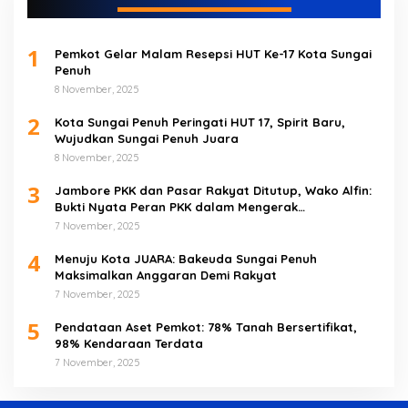
1
Pemkot Gelar Malam Resepsi HUT Ke-17 Kota Sungai
Penuh
8 November, 2025
2
Kota Sungai Penuh Peringati HUT 17, Spirit Baru,
Wujudkan Sungai Penuh Juara
8 November, 2025
3
Jambore PKK dan Pasar Rakyat Ditutup, Wako Alfin:
Bukti Nyata Peran PKK dalam Mengerak
Perekonomian Masyarakat
7 November, 2025
4
Menuju Kota JUARA: Bakeuda Sungai Penuh
Maksimalkan Anggaran Demi Rakyat
7 November, 2025
5
Pendataan Aset Pemkot: 78% Tanah Bersertifikat,
98% Kendaraan Terdata
7 November, 2025