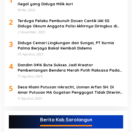
Ilegal yang Diduga Milik Asri
18 Mei, 2026
2
Terduga Pelaku Pembunuh Dosen Cantik IAK SS
Diduga Oknum Anggota Polisi Akhirnya Diringkus di
Tebo Tengah
2 November, 2025
3
Diduga Cemari Lingkungan dan Sungai, PT Kurnia
Palma Berjaya Bakal Kembali Didemo
25 Agustus, 2025
4
Dandim 0416 Bute Sukses Jadi Kreator
Pembentangan Bendera Merah Putih Raksasa Pada
Peringatan HUT RI ke 80 di Tebo
17 Agustus, 2025
5
Desa Klaim Putusan Inkracht, Usman Arfan SH: Di
Amar Putusan MA Gugatan Penggugat Tidak Diterima
(NO)
11 Agustus, 2025
Berita Kab.Sarolangun