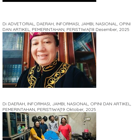
Kinerja Terukur dan Dampak Nyata: Mengapa Al Haris Disebut
sebagai Salah Satu Gubernur Paling Efektif di Indonesia Tahun
2025
Di ADVETORIAL, DAERAH, INFORMASI, JAMBI, NASIONAL, OPINI
DAN ARTIKEL, PEMERINTAHAN, PERISTIWA
|
18 Desember, 2025
Pelaminan Pengantin dan Baju Adat Melayu Jambi, Refleksi
Akademis Seminar Lembaga Adat Melayu (LAM) Jambi
Di DAERAH, INFORMASI, JAMBI, NASIONAL, OPINI DAN ARTIKEL,
PEMERINTAHAN, PERISTIWA
|
19 Oktober, 2025