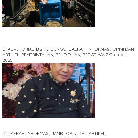
Kampus IAK Setih Setio Raih Hibah PKM PMM Melalui
Optimalisasi Produk Unggulan Desa Berbasis Digital di Desa
Suka Jaya
Di ADVETORIAL, BISNIS, BUNGO, DAERAH, INFORMASI, OPINI DAN
ARTIKEL, PEMERINTAHAN, PENDIDIKAN, PERISTIWA
|
7 Oktober,
2025
MEWUJUDKAN KEPARIWISATAAN KAWASAN KOMPLEK CANDI
MUARO JAMBI SEBAGAI SUMBER PERTUMBUHAN EKONOMI BARU
Di DAERAH, INFORMASI, JAMBI, OPINI DAN ARTIKEL,