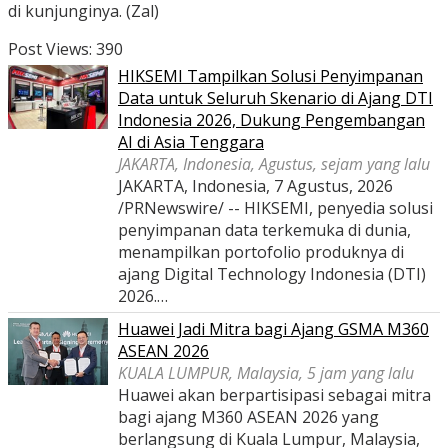
di kunjunginya. (Zal)
Post Views:
390
HIKSEMI Tampilkan Solusi Penyimpanan
Data untuk Seluruh Skenario di Ajang DTI
Indonesia 2026, Dukung Pengembangan
AI di Asia Tenggara
JAKARTA, Indonesia, Agustus, sejam yang lalu
JAKARTA, Indonesia, 7 Agustus, 2026
/PRNewswire/ -- HIKSEMI, penyedia solusi
penyimpanan data terkemuka di dunia,
menampilkan portofolio produknya di
ajang Digital Technology Indonesia (DTI)
2026.…
Huawei Jadi Mitra bagi Ajang GSMA M360
ASEAN 2026
KUALA LUMPUR, Malaysia, 5 jam yang lalu
Huawei akan berpartisipasi sebagai mitra
bagi ajang M360 ASEAN 2026 yang
berlangsung di Kuala Lumpur, Malaysia,