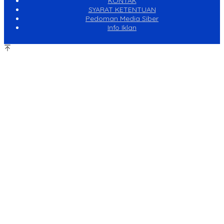
KONTAK
SYARAT KETENTUAN
Pedoman Media Siber
Info Iklan