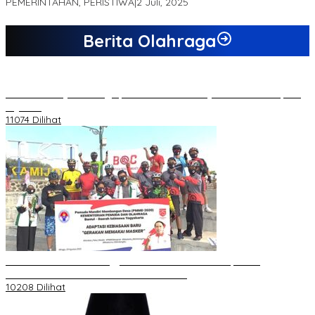
PEMERINTAHAN, PERISTIWA
|
2 Juli, 2025
Berita Olahraga
20 Atlet Muaythai Sungaipenuh Akan Ikuti Kejuaraan Pra Porprov
di Jambi
11074 Dilihat
Koordinator PMMD Yogyakarta Seru Kaum Muda, Gesa
Kemandirian Ekonomi dan Inovasi Desa
10208 Dilihat