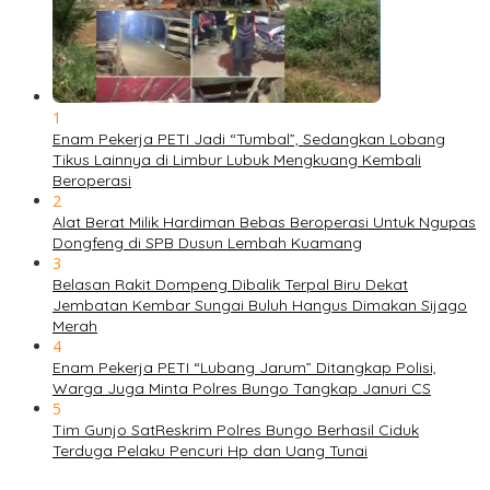
1
Enam Pekerja PETI Jadi “Tumbal”, Sedangkan Lobang
Tikus Lainnya di Limbur Lubuk Mengkuang Kembali
Beroperasi
2
Alat Berat Milik Hardiman Bebas Beroperasi Untuk Ngupas
Dongfeng di SPB Dusun Lembah Kuamang
3
Belasan Rakit Dompeng Dibalik Terpal Biru Dekat
Jembatan Kembar Sungai Buluh Hangus Dimakan Sijago
Merah
4
Enam Pekerja PETI “Lubang Jarum” Ditangkap Polisi,
Warga Juga Minta Polres Bungo Tangkap Januri CS
5
Tim Gunjo SatReskrim Polres Bungo Berhasil Ciduk
Terduga Pelaku Pencuri Hp dan Uang Tunai