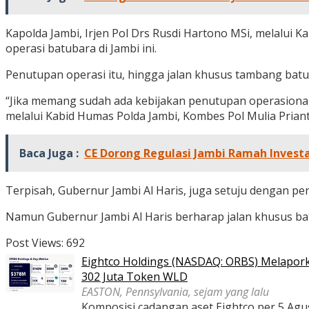
Kapolda Jambi, Irjen Pol Drs Rusdi Hartono MSi, melalui
operasi batubara di Jambi ini.
Penutupan operasi itu, hingga jalan khusus tambang batu
“Jika memang sudah ada kebijakan penutupan operasional 
melalui Kabid Humas Polda Jambi, Kombes Pol Mulia Priant
Baca Juga :
CE Dorong Regulasi Jambi Ramah Investa
Terpisah, Gubernur Jambi Al Haris, juga setuju dengan pen
Namun Gubernur Jambi Al Haris berharap jalan khusus batu
Post Views:
692
Eightco Holdings (NASDAQ: ORBS) Melaporka
302 Juta Token WLD
EASTON, Pennsylvania, sejam yang lalu
Komposisi cadangan aset Eightco per 5 Agustu