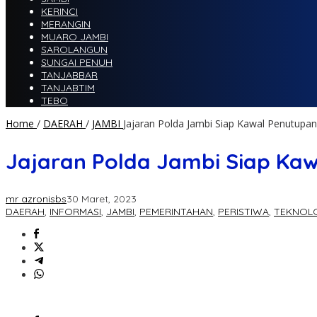
KERINCI
MERANGIN
MUARO JAMBI
SAROLANGUN
SUNGAI PENUH
TANJABBAR
TANJABTIM
TEBO
Home
/
DAERAH
/
JAMBI
Jajaran Polda Jambi Siap Kawal Penutup
Jajaran Polda Jambi Siap Ka
mr azronisbs
30 Maret, 2023
DAERAH
,
INFORMASI
,
JAMBI
,
PEMERINTAHAN
,
PERISTIWA
,
TEKNOL