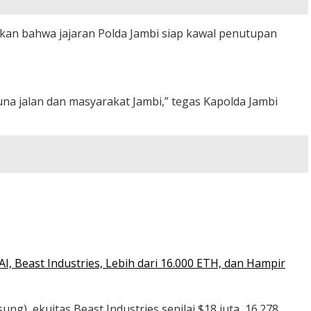
skan bahwa jajaran Polda Jambi siap kawal penutupan
na jalan dan masyarakat Jambi,” tegas Kapolda Jambi
 Beast Industries, Lebih dari 16.000 ETH, dan Hampir
ng), ekuitas Beast Industries senilai $18 juta, 16.278