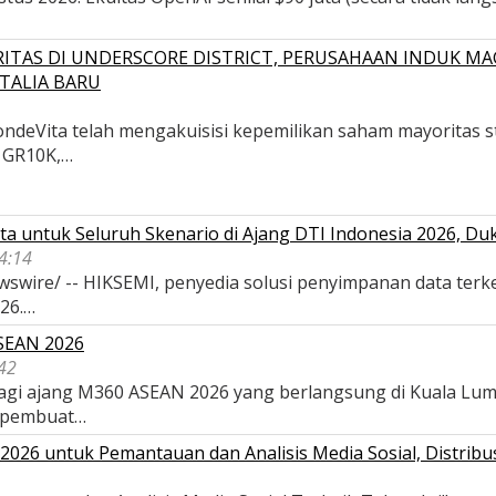
ITAS DI UNDERSCORE DISTRICT, PERUSAHAAN INDUK MA
TALIA BARU
deVita telah mengakuisisi kepemilikan saham mayoritas str
, GR10K,…
a untuk Seluruh Skenario di Ajang DTI Indonesia 2026, D
04:14
wswire/ -- HIKSEMI, penyedia solusi penyimpanan data terk
026.…
ASEAN 2026
42
 bagi ajang M360 ASEAN 2026 yang berlangsung di Kuala Lu
 pembuat…
026 untuk Pemantauan dan Analisis Media Sosial, Distribus