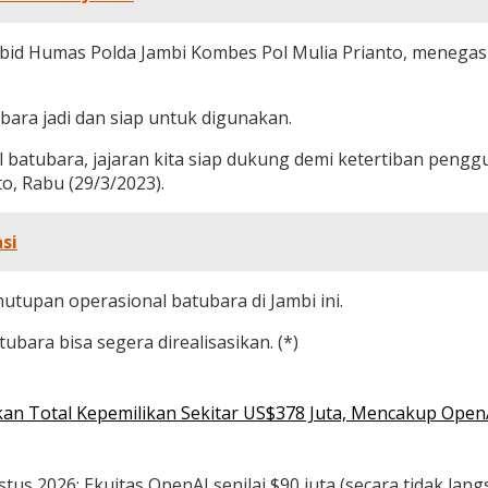
 Kabid Humas Polda Jambi Kombes Pol Mulia Prianto, menega
bara jadi dan siap untuk digunakan.
batubara, jajaran kita siap dukung demi ketertiban penggu
o, Rabu (29/3/2023).
si
utupan operasional batubara di Jambi ini.
bara bisa segera direalisasikan. (*)
n Total Kepemilikan Sekitar US$378 Juta, Mencakup OpenAI,
s 2026: Ekuitas OpenAI senilai $90 juta (secara tidak langsu