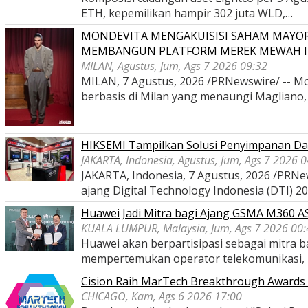
ETH, kepemilikan hampir 302 juta WLD,…
MONDEVITA MENGAKUISISI SAHAM MAYOR
MEMBANGUN PLATFORM MEREK MEWAH I
MILAN, Agustus, Jum, Ags 7 2026 09:32
MILAN, 7 Agustus, 2026 /PRNewswire/ -- Mon
berbasis di Milan yang menaungi Magliano
HIKSEMI Tampilkan Solusi Penyimpanan Dat
JAKARTA, Indonesia, Agustus, Jum, Ags 7 2026 
JAKARTA, Indonesia, 7 Agustus, 2026 /PRNe
ajang Digital Technology Indonesia (DTI) 2
Huawei Jadi Mitra bagi Ajang GSMA M360 
KUALA LUMPUR, Malaysia, Jum, Ags 7 2026 00:
Huawei akan berpartisipasi sebagai mitra
mempertemukan operator telekomunikasi,
Cision Raih MarTech Breakthrough Awards 2
CHICAGO, Kam, Ags 6 2026 17:00