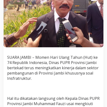
o
n
e
s
i
a
,
D
i
n
a
s
P
SUARA JAMBI – Momen Hari Ulang Tahun (Hut) ke
U
P
74 Republik Indonesia, Dinas PUPR Provinsi Jambi
R
bertekad terus meningkatkan kinerja dalam sektor
P
pembangunan di Provinsi Jambi khususnya soal
r
Insfratruktur.
o
v
i
n
s
Hal itu dikatakan langsung oleh Kepala Dinas PUPR
i
Provinsi Jambi Muhammad Fauzi usai mengkiuti
J