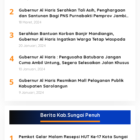
2
Gubernur Al Haris Serahkan Tali Asih, Penghargaan
dan Santunan Bagi PNS Purnabakti Pemprov Jambi
Yang Berada di Sarolangun
18 Maret, 2024
3
Serahkan Bantuan Korban Banjir Mandiangin,
Gubernur Al Haris Ingatkan Warga Tetap Waspada
20 Januari, 2024
4
Gubernur Al Haris : Pengusaha Batubara Jangan
Cuma Ambil Untung, Segera Selesaikan Jalan Khusus
10 Januari, 2024
5
Gubernur Al Haris Resmikan Mall Pelayanan Publik
Kabupaten Sarolangun
9 Januari, 2024
Berita Kab.Sungai Penuh
1
Pemkot Gelar Malam Resepsi HUT Ke-17 Kota Sungai