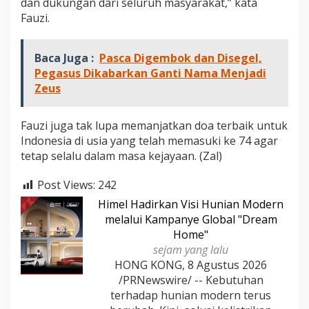
dan dukungan dari seluruh masyarakat,” kata
e
Fauzi.
r
j
a
Baca Juga :
Pasca Digembok dan Disegel,
Pegasus Dikabarkan Ganti Nama Menjadi
Zeus
Fauzi juga tak lupa memanjatkan doa terbaik untuk
Indonesia di usia yang telah memasuki ke 74 agar
tetap selalu dalam masa kejayaan. (Zal)
Post Views:
242
Himel Hadirkan Visi Hunian Modern
melalui Kampanye Global "Dream
Home"
sejam yang lalu
HONG KONG, 8 Agustus 2026
/PRNewswire/ -- Kebutuhan
terhadap hunian modern terus