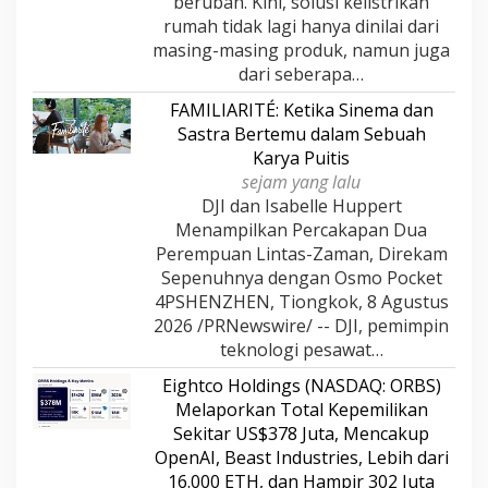
berubah. Kini, solusi kelistrikan
rumah tidak lagi hanya dinilai dari
masing-masing produk, namun juga
dari seberapa…
FAMILIARITÉ: Ketika Sinema dan
Sastra Bertemu dalam Sebuah
Karya Puitis
sejam yang lalu
DJI dan Isabelle Huppert
Menampilkan Percakapan Dua
Perempuan Lintas-Zaman, Direkam
Sepenuhnya dengan Osmo Pocket
4PSHENZHEN, Tiongkok, 8 Agustus
2026 /PRNewswire/ -- DJI, pemimpin
teknologi pesawat…
Eightco Holdings (NASDAQ: ORBS)
Melaporkan Total Kepemilikan
Sekitar US$378 Juta, Mencakup
OpenAI, Beast Industries, Lebih dari
16.000 ETH, dan Hampir 302 Juta