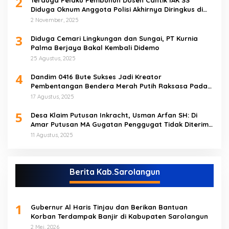
2
Terduga Pelaku Pembunuh Dosen Cantik IAK SS
Diduga Oknum Anggota Polisi Akhirnya Diringkus di
Tebo Tengah
2 November, 2025
3
Diduga Cemari Lingkungan dan Sungai, PT Kurnia
Palma Berjaya Bakal Kembali Didemo
25 Agustus, 2025
4
Dandim 0416 Bute Sukses Jadi Kreator
Pembentangan Bendera Merah Putih Raksasa Pada
Peringatan HUT RI ke 80 di Tebo
17 Agustus, 2025
5
Desa Klaim Putusan Inkracht, Usman Arfan SH: Di
Amar Putusan MA Gugatan Penggugat Tidak Diterima
(NO)
11 Agustus, 2025
Berita Kab.Sarolangun
1
Gubernur Al Haris Tinjau dan Berikan Bantuan
Korban Terdampak Banjir di Kabupaten Sarolangun
2 Mei, 2026