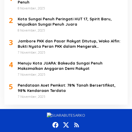
Penuh
8 November, 2025
2
Kota Sungai Penuh Peringati HUT 17, Spirit Baru,
Wujudkan Sungai Penuh Juara
8 November, 2025
3
Jambore PKK dan Pasar Rakyat Ditutup, Wako Alfin:
Bukti Nyata Peran PKK dalam Mengerak
Perekonomian Masyarakat
7 November, 2025
4
Menuju Kota JUARA: Bakeuda Sungai Penuh
Maksimalkan Anggaran Demi Rakyat
7 November, 2025
5
Pendataan Aset Pemkot: 78% Tanah Bersertifikat,
98% Kendaraan Terdata
7 November, 2025