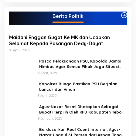
t
e
g
Berita Politik
o
r
i
Maidani Enggan Gugat Ke MK dan Ucapkan
Selamat Kepada Pasangan Dedy-Dayat
10 April, 2025
Pasca Pelaksanaan PSU, Kapolda Jambi
Himbau Agar Semua Pihak Jaga Situasi
Kamtibmas
6 April, 2025
Kapolres Bungo Pastikan PSU Berjalan
Lancar dan Aman
3 April, 2025
Agus-Nazar Resmi Ditetapkan Sebagai
Bupati Terpilih Oleh KPU Kabupaten Tebo
9 Januari, 2025
Berdasarkan Real Count Internal, Agus-
Nazar Unggul 61 Persen dari Aspan-Tono