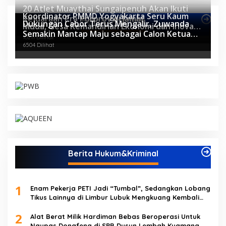
20 Atlet Muaythai Sungaipenuh Akan Ikuti
Koordinator PMMD Yogyakarta Seru Kaum
Kejuaraan Pra Porprov di Jambi
Berita Olahraga
Dukungan Cabor Terus Mengalir, Zuwanda
Muda, Gesa Kemandirian Ekonomi dan Inovasi
11078 Dilihat
Semakin Mantap Maju sebagai Calon Ketua
Desa
10211 Dilihat
KONI
6504 Dilihat
Berita Hukum&Kriminal
1
Enam Pekerja PETI Jadi “Tumbal”, Sedangkan Lobang
Tikus Lainnya di Limbur Lubuk Mengkuang Kembali
Beroperasi
2
Alat Berat Milik Hardiman Bebas Beroperasi Untuk
Ngupas Dongfeng di SPB Dusun Lembah Kuamang