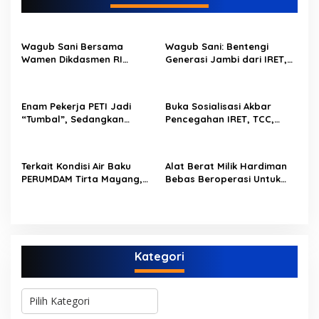
a
s
i
Wagub Sani Bersama
Wagub Sani: Bentengi
p
Wamen Dikdasmen RI
Generasi Jambi dari IRET,
Luncurkan Aplikasi Bungo
TCC, dan Perundungan
o
Pintar, Dorong
Dimulai dari Sekolah
Transformasi Digital
s
Enam Pekerja PETI Jadi
Buka Sosialisasi Akbar
Pendidikan di Jambi
“Tumbal”, Sedangkan
Pencegahan IRET, TCC,
Lobang Tikus Lainnya di
Perundungan, dan Bahaya
Limbur Lubuk Mengkuang
Narkoba di Bungo,
Kembali Beroperasi
Gubernur Al Haris: “Kalau
Terkait Kondisi Air Baku
Alat Berat Milik Hardiman
anak-anakku bisa jaga diri,
PERUMDAM Tirta Mayang,
Bebas Beroperasi Untuk
60% masa depan sudah
Ini Jawaban Dirut
Ngupas Dongfeng di SPB
ada di tangan”
PERUMDAM
Dusun Lembah Kuamang
Kategori
K
a