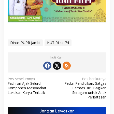
Dinas PUPR Jambi
HUT RI ke-74
Ikuti Kami
N
Pos sebelumnya
Pos berikutnya
Fachrori Ajak Seluruh
Peduli Pendidikan, Satgas
a
Komponen Masyarakat
Pamtas 301 Bagikan
v
Lakukan Karya Terbaik
Seragam untuk Anak
Perbatasan
i
g
Jangan Lewatkan