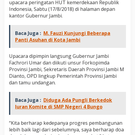
upacara peringatan HUT kemerdekaan Republik
a
m
Indonesia, Sabtu (17/8/2018) di halaman depan
b
kantor Gubernur Jambi.
i
B
e
Baca Juga :
M. Fauzi Kunjungi Beberapa
r
Panti Asuhan di Kota Jambi
t
e
k
Upacara dipimpin langsung Gubernur Jambi
a
Fachrori Umar dan diikuti unsur Forkopimda
d
T
Provinsi Jambi, Sekretaris Daerah Provinsi Jambi M
i
Dianto, OPD lingkup Pemerintah Provinsi Jambi
n
dan tamu undangan.
g
k
a
Baca Juga :
Diduga Ada Pungli Berkedok
t
k
Iuran Komite di SMP Negeri 4 Bungo
a
n
K
“Kita berharap kedepanya progres pembangunan
i
lebih baik lagi dari sebelumnya, saya berharap doa
n