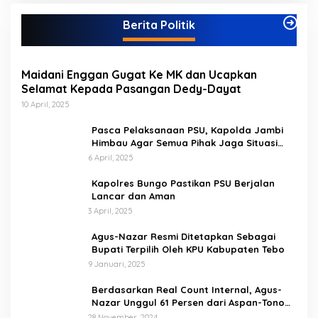
e
g
Berita Politik
o
r
i
Maidani Enggan Gugat Ke MK dan Ucapkan
Selamat Kepada Pasangan Dedy-Dayat
10 April, 2025
Pasca Pelaksanaan PSU, Kapolda Jambi
Himbau Agar Semua Pihak Jaga Situasi
Kamtibmas
6 April, 2025
Kapolres Bungo Pastikan PSU Berjalan
Lancar dan Aman
3 April, 2025
Agus-Nazar Resmi Ditetapkan Sebagai
Bupati Terpilih Oleh KPU Kabupaten Tebo
9 Januari, 2025
Berdasarkan Real Count Internal, Agus-
Nazar Unggul 61 Persen dari Aspan-Tono
Hanya 39 Persen
28 November, 2024