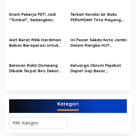
s
i
Enam Pekerja PETI Jadi
Terkait Kondisi Air Baku
p
“Tumbal”, Sedangkan
PERUMDAM Tirta Mayang,
Lobang Tikus Lainnya di
Ini Jawaban Dirut
o
Limbur Lubuk Mengkuang
PERUMDAM
Kembali Beroperasi
s
Alat Berat Milik Hardiman
Ini Pesan Sekda Kota Jambi
Bebas Beroperasi Untuk
Dalam Rangka HUT
Ngupas Dongfeng di SPB
PERUMDAM Kota Jambi Ke-
Dusun Lembah Kuamang
52
Belasan Rakit Dompeng
Keluarga Oknum Pejabat
Dibalik Terpal Biru Dekat
Dapat Gaji Besar,
Jembatan Kembar Sungai
Beberapa PPPK Paruh
Buluh Hangus Dimakan
Waktu di Bappeda Merasa
Sijago Merah
di Anak Tirikan
Kategori
K
a
t