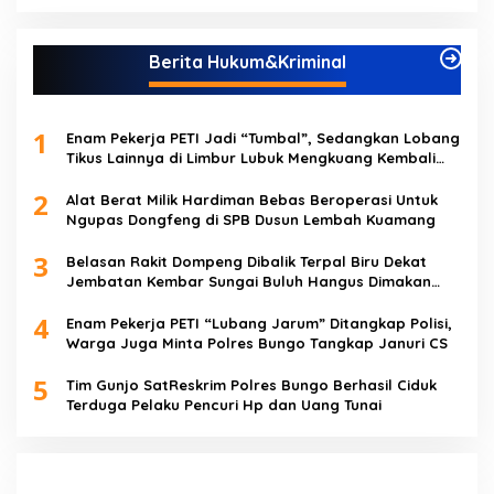
Berita Hukum&Kriminal
1
Enam Pekerja PETI Jadi “Tumbal”, Sedangkan Lobang
Tikus Lainnya di Limbur Lubuk Mengkuang Kembali
Beroperasi
2
Alat Berat Milik Hardiman Bebas Beroperasi Untuk
Ngupas Dongfeng di SPB Dusun Lembah Kuamang
3
Belasan Rakit Dompeng Dibalik Terpal Biru Dekat
Jembatan Kembar Sungai Buluh Hangus Dimakan
Sijago Merah
4
Enam Pekerja PETI “Lubang Jarum” Ditangkap Polisi,
Warga Juga Minta Polres Bungo Tangkap Januri CS
5
Tim Gunjo SatReskrim Polres Bungo Berhasil Ciduk
Terduga Pelaku Pencuri Hp dan Uang Tunai