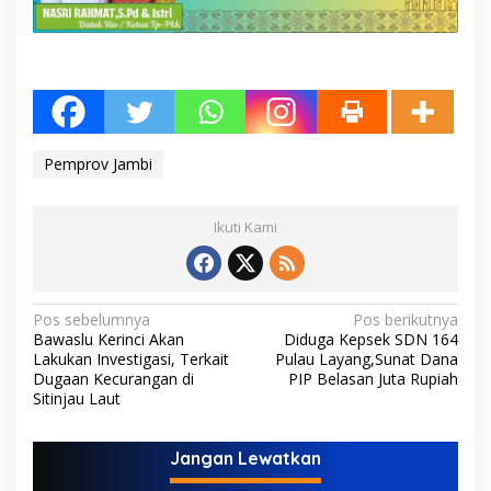
Pemprov Jambi
Ikuti Kami
N
Pos sebelumnya
Pos berikutnya
Bawaslu Kerinci Akan
Diduga Kepsek SDN 164
a
Lakukan Investigasi, Terkait
Pulau Layang,Sunat Dana
v
Dugaan Kecurangan di
PIP Belasan Juta Rupiah
Sitinjau Laut
i
g
Jangan Lewatkan
a