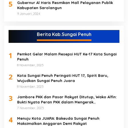
5
Gubernur Al Haris Resmikan Mall Pelayanan Publik
Kabupaten Sarolangun
9 Januari, 2024
Berita Kab.Sungai Penuh
1
Pemkot Gelar Malam Resepsi HUT Ke-17 Kota Sungai
Penuh
8 November, 2025
2
Kota Sungai Penuh Peringati HUT 17, Spirit Baru,
Wujudkan Sungai Penuh Juara
8 November, 2025
3
Jambore PKK dan Pasar Rakyat Ditutup, Wako Alfin:
Bukti Nyata Peran PKK dalam Mengerak
Perekonomian Masyarakat
7 November, 2025
4
Menuju Kota JUARA: Bakeuda Sungai Penuh
Maksimalkan Anggaran Demi Rakyat