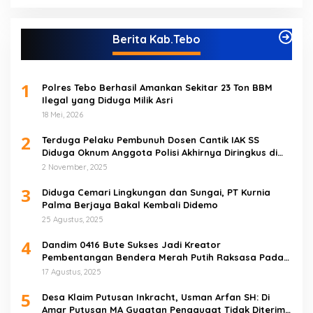
Berita Kab.Tebo
1
Polres Tebo Berhasil Amankan Sekitar 23 Ton BBM
Ilegal yang Diduga Milik Asri
18 Mei, 2026
2
Terduga Pelaku Pembunuh Dosen Cantik IAK SS
Diduga Oknum Anggota Polisi Akhirnya Diringkus di
Tebo Tengah
2 November, 2025
3
Diduga Cemari Lingkungan dan Sungai, PT Kurnia
Palma Berjaya Bakal Kembali Didemo
25 Agustus, 2025
4
Dandim 0416 Bute Sukses Jadi Kreator
Pembentangan Bendera Merah Putih Raksasa Pada
Peringatan HUT RI ke 80 di Tebo
17 Agustus, 2025
5
Desa Klaim Putusan Inkracht, Usman Arfan SH: Di
Amar Putusan MA Gugatan Penggugat Tidak Diterima