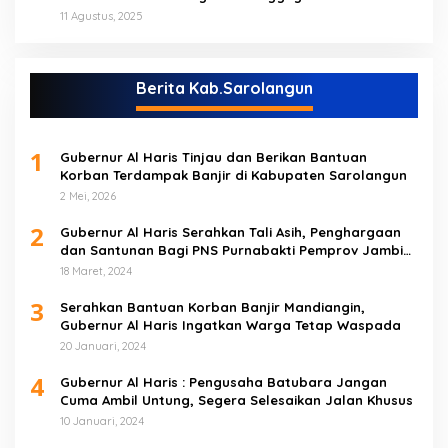
(NO)
11 Agustus, 2025
Berita Kab.Sarolangun
1
Gubernur Al Haris Tinjau dan Berikan Bantuan
Korban Terdampak Banjir di Kabupaten Sarolangun
2 Mei, 2026
2
Gubernur Al Haris Serahkan Tali Asih, Penghargaan
dan Santunan Bagi PNS Purnabakti Pemprov Jambi
Yang Berada di Sarolangun
18 Maret, 2024
3
Serahkan Bantuan Korban Banjir Mandiangin,
Gubernur Al Haris Ingatkan Warga Tetap Waspada
20 Januari, 2024
4
Gubernur Al Haris : Pengusaha Batubara Jangan
Cuma Ambil Untung, Segera Selesaikan Jalan Khusus
10 Januari, 2024