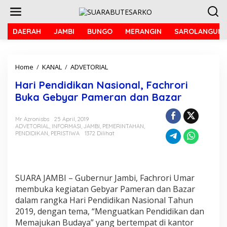
L
e
w
a
DAERAH
JAMBI
BUNGO
MERANGIN
SAROLANGUN
t
i
k
Home
/
KANAL
/
ADVETORIAL
H
e
a
k
Hari Pendidikan Nasional, Fachrori
r
o
i
n
Buka Gebyar Pameran dan Bazar
P
t
e
e
Mr Azronisbs
25 April, 2019
n
n
ADVETORIAL
,
INFORMASI
,
JAMBI
,
PEMERINTAHAN
,
d
PENDIDIKAN
,
PERISTIWA
1372 Dilihat
i
d
i
k
a
SUARA JAMBI – Gubernur Jambi, Fachrori Umar
n
membuka kegiatan Gebyar Pameran dan Bazar
N
dalam rangka Hari Pendidikan Nasional Tahun
a
2019, dengan tema, “Menguatkan Pendidikan dan
s
Memajukan Budaya” yang bertempat di kantor
i