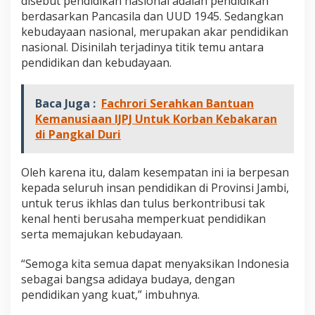
disebut pendidikan nasional adalah pendidikan
m
berdasarkan Pancasila dan UUD 1945. Sedangkan
e
kebudayaan nasional, merupakan akar pendidikan
r
a
nasional. Disinilah terjadinya titik temu antara
n
pendidikan dan kebudayaan.
d
a
n
Baca Juga :
Fachrori Serahkan Bantuan
B
Kemanusiaan IJPJ Untuk Korban Kebakaran
a
di Pangkal Duri
z
a
r
Oleh karena itu, dalam kesempatan ini ia berpesan
kepada seluruh insan pendidikan di Provinsi Jambi,
untuk terus ikhlas dan tulus berkontribusi tak
kenal henti berusaha memperkuat pendidikan
serta memajukan kebudayaan.
“Semoga kita semua dapat menyaksikan Indonesia
sebagai bangsa adidaya budaya, dengan
pendidikan yang kuat,” imbuhnya.