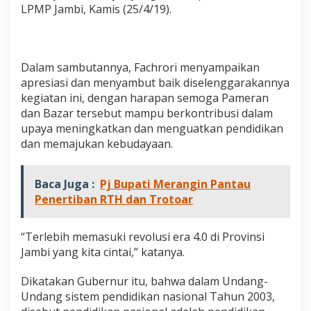
o
LPMP Jambi, Kamis (25/4/19).
n
a
l
,
Dalam sambutannya, Fachrori menyampaikan
F
a
apresiasi dan menyambut baik diselenggarakannya
c
kegiatan ini, dengan harapan semoga Pameran
h
dan Bazar tersebut mampu berkontribusi dalam
r
upaya meningkatkan dan menguatkan pendidikan
o
dan memajukan kebudayaan.
r
i
B
u
Baca Juga :
Pj Bupati Merangin Pantau
k
Penertiban RTH dan Trotoar
a
G
e
“Terlebih memasuki revolusi era 4.0 di Provinsi
b
Jambi yang kita cintai,” katanya.
y
a
Dikatakan Gubernur itu, bahwa dalam Undang-
r
P
Undang sistem pendidikan nasional Tahun 2003,
a