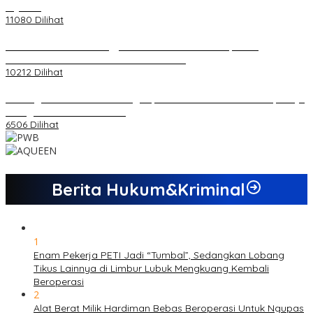
di Jambi
11080 Dilihat
Koordinator PMMD Yogyakarta Seru Kaum Muda, Gesa
Kemandirian Ekonomi dan Inovasi Desa
10212 Dilihat
Dukungan Cabor Terus Mengalir, Zuwanda Semakin Mantap Maju
sebagai Calon Ketua KONI
6506 Dilihat
Berita Hukum&Kriminal
1
Enam Pekerja PETI Jadi “Tumbal”, Sedangkan Lobang
Tikus Lainnya di Limbur Lubuk Mengkuang Kembali
Beroperasi
2
Alat Berat Milik Hardiman Bebas Beroperasi Untuk Ngupas