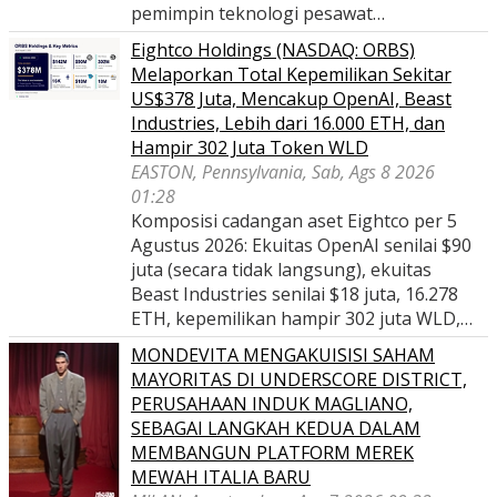
pemimpin teknologi pesawat…
Eightco Holdings (NASDAQ: ORBS)
Melaporkan Total Kepemilikan Sekitar
US$378 Juta, Mencakup OpenAI, Beast
Industries, Lebih dari 16.000 ETH, dan
Hampir 302 Juta Token WLD
EASTON, Pennsylvania, Sab, Ags 8 2026
01:28
Komposisi cadangan aset Eightco per 5
Agustus 2026: Ekuitas OpenAI senilai $90
juta (secara tidak langsung), ekuitas
Beast Industries senilai $18 juta, 16.278
ETH, kepemilikan hampir 302 juta WLD,…
MONDEVITA MENGAKUISISI SAHAM
MAYORITAS DI UNDERSCORE DISTRICT,
PERUSAHAAN INDUK MAGLIANO,
SEBAGAI LANGKAH KEDUA DALAM
MEMBANGUN PLATFORM MEREK
MEWAH ITALIA BARU