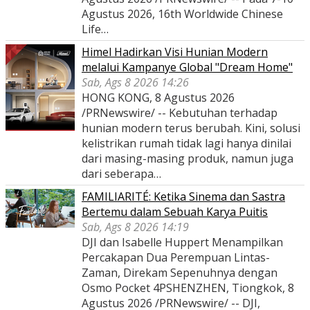
Agustus 2026, 16th Worldwide Chinese
Life…
Himel Hadirkan Visi Hunian Modern
melalui Kampanye Global "Dream Home"
Sab, Ags 8 2026 14:26
HONG KONG, 8 Agustus 2026
/PRNewswire/ -- Kebutuhan terhadap
hunian modern terus berubah. Kini, solusi
kelistrikan rumah tidak lagi hanya dinilai
dari masing-masing produk, namun juga
dari seberapa…
FAMILIARITÉ: Ketika Sinema dan Sastra
Bertemu dalam Sebuah Karya Puitis
Sab, Ags 8 2026 14:19
DJI dan Isabelle Huppert Menampilkan
Percakapan Dua Perempuan Lintas-
Zaman, Direkam Sepenuhnya dengan
Osmo Pocket 4PSHENZHEN, Tiongkok, 8
Agustus 2026 /PRNewswire/ -- DJI,