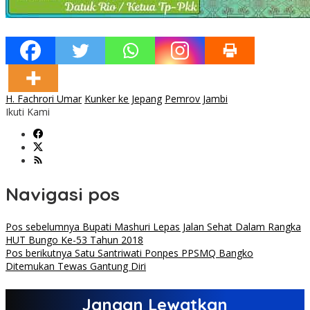
H. Fachrori Umar
Kunker ke Jepang
Pemrov Jambi
Ikuti Kami
Navigasi pos
Pos sebelumnya
Bupati Mashuri Lepas Jalan Sehat Dalam Rangka
HUT Bungo Ke-53 Tahun 2018
Pos berikutnya
Satu Santriwati Ponpes PPSMQ Bangko
Ditemukan Tewas Gantung Diri
Jangan Lewatkan