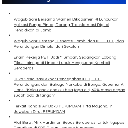
Wagub Sani Bersama Wamen Dikdasmen RI Luncurkan
Aplikasi Bungo Pintar, Dorong Transformasi Digital
Pendidikan di Jambi
Wagub Sani: Bentengi Generasi Jambi dari IRET, TCC, dan
Perundungan Dimulai dari Sekolah
Enam Pekerja PETI Jadi “Tumbal”, Sedangkan Lobang
Tikus Lainnya di Limbur Lubuk Mengkuang Kembali
Beroperasi
Buka Sosialisasi Akbar Pencegahan IRET, TCC,
Perundungan, dan Bahaya Narkoba di Bungo, Gubernur Al
Haris: “Kalau anak-anakku bisa jaga diri, 60% masa depan
sudah ada di tangan”
Terkait Kondisi Air Baku PERUMDAM Tirta Mayang, Ini
Jawaban Dirut PERUMDAM
Alat Berat Milik Hardiman Bebas Beroperasi Untuk Ngupas
Dongfeng di SPB Dusun Lembah Kuamang