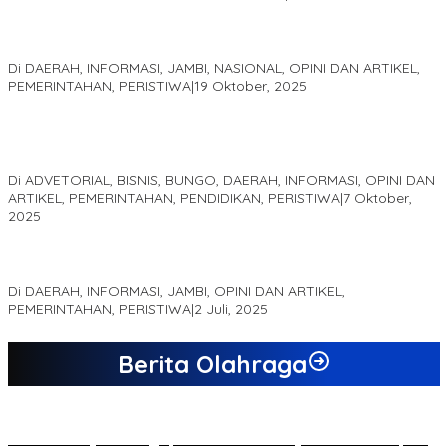
Pelaminan Pengantin dan Baju Adat Melayu Jambi, Refleksi
Akademis Seminar Lembaga Adat Melayu (LAM) Jambi
Di DAERAH, INFORMASI, JAMBI, NASIONAL, OPINI DAN ARTIKEL,
PEMERINTAHAN, PERISTIWA
|
19 Oktober, 2025
Kampus IAK Setih Setio Raih Hibah PKM PMM Melalui
Optimalisasi Produk Unggulan Desa Berbasis Digital di Desa
Suka Jaya
Di ADVETORIAL, BISNIS, BUNGO, DAERAH, INFORMASI, OPINI DAN
ARTIKEL, PEMERINTAHAN, PENDIDIKAN, PERISTIWA
|
7 Oktober,
2025
MEWUJUDKAN KEPARIWISATAAN KAWASAN KOMPLEK CANDI
MUARO JAMBI SEBAGAI SUMBER PERTUMBUHAN EKONOMI BARU
Di DAERAH, INFORMASI, JAMBI, OPINI DAN ARTIKEL,
PEMERINTAHAN, PERISTIWA
|
2 Juli, 2025
Berita Olahraga
20 Atlet Muaythai Sungaipenuh Akan Ikuti Kejuaraan Pra Porprov