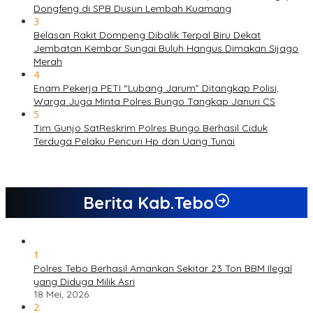
Dongfeng di SPB Dusun Lembah Kuamang
3
Belasan Rakit Dompeng Dibalik Terpal Biru Dekat
Jembatan Kembar Sungai Buluh Hangus Dimakan Sijago
Merah
4
Enam Pekerja PETI “Lubang Jarum” Ditangkap Polisi,
Warga Juga Minta Polres Bungo Tangkap Januri CS
5
Tim Gunjo SatReskrim Polres Bungo Berhasil Ciduk
Terduga Pelaku Pencuri Hp dan Uang Tunai
Berita Kab.Tebo
1
Polres Tebo Berhasil Amankan Sekitar 23 Ton BBM Ilegal
yang Diduga Milik Asri
18 Mei, 2026
2