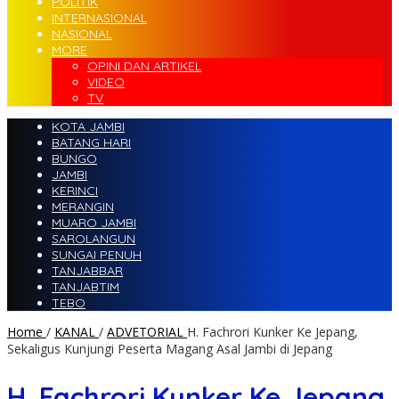
POLITIK
INTERNASIONAL
NASIONAL
MORE
OPINI DAN ARTIKEL
VIDEO
TV
KOTA JAMBI
BATANG HARI
BUNGO
JAMBI
KERINCI
MERANGIN
MUARO JAMBI
SAROLANGUN
SUNGAI PENUH
TANJABBAR
TANJABTIM
TEBO
Home
/
KANAL
/
ADVETORIAL
H. Fachrori Kunker Ke Jepang,
Sekaligus Kunjungi Peserta Magang Asal Jambi di Jepang
H. Fachrori Kunker Ke Jepang,