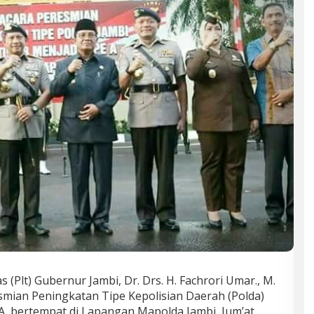
(Plt) Gubernur Jambi, Dr. Drs. H. Fachrori Umar., M.
mian Peningkatan Tipe Kepolisian Daerah (Polda)
 A, bertempat di Lapangan Mapolda Jambi, Jum’at