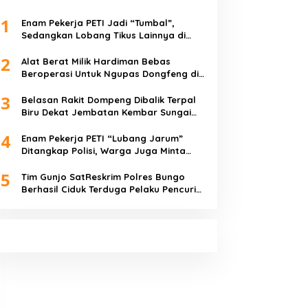
1
Enam Pekerja PETI Jadi “Tumbal”,
Sedangkan Lobang Tikus Lainnya di
Limbur Lubuk Mengkuang Kembali
2
Beroperasi
Alat Berat Milik Hardiman Bebas
Beroperasi Untuk Ngupas Dongfeng di
SPB Dusun Lembah Kuamang
3
Belasan Rakit Dompeng Dibalik Terpal
Biru Dekat Jembatan Kembar Sungai
Buluh Hangus Dimakan Sijago Merah
4
Enam Pekerja PETI “Lubang Jarum”
Ditangkap Polisi, Warga Juga Minta
Polres Bungo Tangkap Januri CS
5
Tim Gunjo SatReskrim Polres Bungo
Berhasil Ciduk Terduga Pelaku Pencuri
Hp dan Uang Tunai