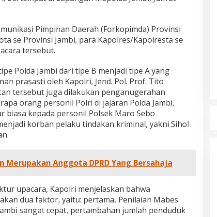
munikasi Pimpinan Daerah (Forkopimda) Provinsi
ota se Provinsi Jambi, para Kapolres/Kapolresta se
 acara tersebut.
pe Polda Jambi dari tipe B menjadi tipe A yang
 prasasti oleh Kapolri, Jend. Pol. Prof. Tito
tan tersebut juga dilakukan penganugerahan
pa orang personil Polri di jajaran Polda Jambi,
r biasa kepada personil Polsek Maro Sebo
njadi korban pelaku tindakan kriminal, yakni Sihol
dan Dampak
Pelaminan Pengantin dan Baju
an.
l Haris Disebut
Adat Melayu Jambi, Refleksi
tu Gubernur
Akademis Seminar Lembaga Adat
INFORMASI, JAMBI,
Di DAERAH, INFORMASI, JAMBI, NASIONAL, OPINI
IKEL, PEMERINTAHAN,
DAN ARTIKEL, PEMERINTAHAN, PERISTIWA
|
19
Indonesia Tahun
Melayu (LAM) Jambi
r, 2025
Oktober, 2025
n Merupakan Anggota DPRD Yang Bersahaja
ktur upacara, Kapolri menjelaskan bahwa
akan dua faktor, yaitu: pertama, Penilaian Mabes
 Jambi sangat cepat, pertambahan jumlah penduduk