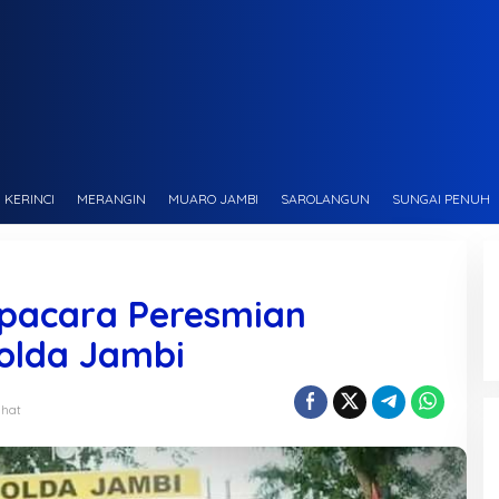
KERINCI
MERANGIN
MUARO JAMBI
SAROLANGUN
SUNGAI PENUH
 Upacara Peresmian
olda Jambi
lihat