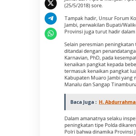
g
(25/5/2018) sore.
k
a
Tampak hadir, Unsur Forum Ko
t
Jambi, perwakilan Bupati/Walik
a
n
Provinsi juga turut hadir dalam
T
i
Selain peresmian peningkatan ti
p
ditandai dengan penandatanganan
e
Karnavian, PhD, pada kesempa
P
o
kenaikan pangkat kepada bebera
l
termasuk kenaikan pangkat lua
d
Kabupaten Muaro Jambi yang me
Jejak 69 Tahun dan Manifesto
Kinerja Terukur 
a
Manalu dan Sangap Tinambun
Pembaharuan di Era Al Haris – Sani
Nyata: Mengapa A
J
a
sebagai Salah Sa
Di DAERAH, INFORMASI, JAMBI, OPINI DAN ARTIKEL,
Di ADVETORIAL, DAERAH, 
m
PEMERINTAHAN, PERISTIWA
|
6 Januari, 2026
NASIONAL, OPINI DAN ART
Paling Efektif di 
PERISTIWA
|
18 Desembe
b
Baca Juga :
H. Abdurrahma
2025
i
Dalam amanatnya selaku inspe
peningkatan tipe Polda dikaren
Polri bahwa dinamika Provinsi