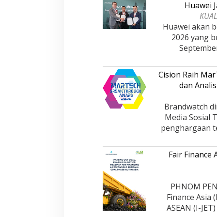
Huawei J
KUAL
Huawei akan be
2026 yang b
Septembe
Cision Raih Ma
dan Analis
Brandwatch di
Media Sosial 
penghargaan te
Fair Finance
PHNOM PENH,
Finance Asia 
ASEAN (I-JET