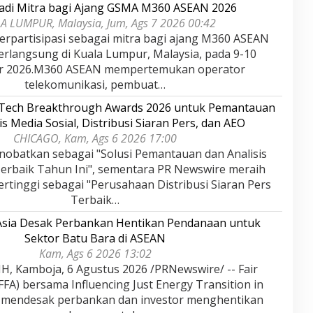
adi Mitra bagi Ajang GSMA M360 ASEAN 2026
A LUMPUR, Malaysia, Jum, Ags 7 2026 00:42
rpartisipasi sebagai mitra bagi ajang M360 ASEAN
erlangsung di Kuala Lumpur, Malaysia, pada 9-10
r 2026.M360 ASEAN mempertemukan operator
telekomunikasi, pembuat…
rTech Breakthrough Awards 2026 untuk Pemantauan
is Media Sosial, Distribusi Siaran Pers, dan AEO
CHICAGO, Kam, Ags 6 2026 17:00
nobatkan sebagai "Solusi Pemantauan dan Analisis
Terbaik Tahun Ini", sementara PR Newswire meraih
rtinggi sebagai "Perusahaan Distribusi Siaran Pers
Terbaik…
 Asia Desak Perbankan Hentikan Pendanaan untuk
Sektor Batu Bara di ASEAN
Kam, Ags 6 2026 13:02
 Kamboja, 6 Agustus 2026 /PRNewswire/ -- Fair
(FFA) bersama Influencing Just Energy Transition in
) mendesak perbankan dan investor menghentikan