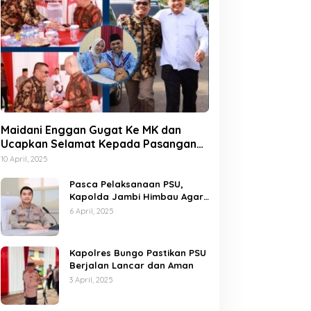
Maidani Enggan Gugat Ke MK dan
Ucapkan Selamat Kepada Pasangan
Dedy-Dayat
10 April, 2025
Pasca Pelaksanaan PSU,
Kapolda Jambi Himbau Agar
Semua Pihak Jaga Situasi
6 April, 2025
Kamtibmas
Kapolres Bungo Pastikan PSU
Berjalan Lancar dan Aman
3 April, 2025