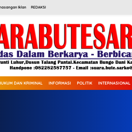
masangan Iklan
REDAKSI
HUKUM DAN KRIMINAL
INFORMASI
POLITIK
INTERNASIONAL