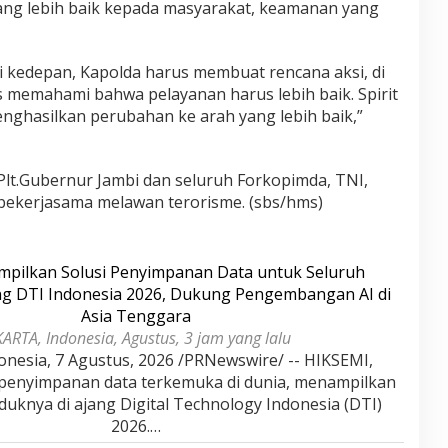
ang lebih baik kepada masyarakat, keamanan yang
i kedepan, Kapolda harus membuat rencana aksi, di
 memahami bahwa pelayanan harus lebih baik. Spirit
menghasilkan perubahan ke arah yang lebih baik,”
Plt.Gubernur Jambi dan seluruh Forkopimda, TNI,
bekerjasama melawan terorisme. (sbs/hms)
pilkan Solusi Penyimpanan Data untuk Seluruh
ang DTI Indonesia 2026, Dukung Pengembangan AI di
Asia Tenggara
KARTA, Indonesia, Agustus, 3 jam yang lalu
onesia, 7 Agustus, 2026 /PRNewswire/ -- HIKSEMI,
 penyimpanan data terkemuka di dunia, menampilkan
duknya di ajang Digital Technology Indonesia (DTI)
2026.…