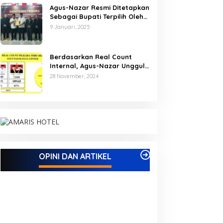
Agus-Nazar Resmi Ditetapkan
Sebagai Bupati Terpilih Oleh
KPU Kabupaten Tebo
9 Januari, 2025
Berdasarkan Real Count
Internal, Agus-Nazar Unggul
61 Persen dari Aspan-Tono
28 November, 2024
Hanya 39 Persen
OPINI DAN ARTIKEL
Kampus IAK Setih Setio Raih Hibah
MEWUJUDKAN KE