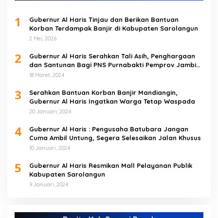
1
Gubernur Al Haris Tinjau dan Berikan Bantuan
Korban Terdampak Banjir di Kabupaten Sarolangun
2 Mei, 2026
2
Gubernur Al Haris Serahkan Tali Asih, Penghargaan
dan Santunan Bagi PNS Purnabakti Pemprov Jambi
Yang Berada di Sarolangun
18 Maret, 2024
3
Serahkan Bantuan Korban Banjir Mandiangin,
Gubernur Al Haris Ingatkan Warga Tetap Waspada
20 Januari, 2024
4
Gubernur Al Haris : Pengusaha Batubara Jangan
Cuma Ambil Untung, Segera Selesaikan Jalan Khusus
10 Januari, 2024
5
Gubernur Al Haris Resmikan Mall Pelayanan Publik
Kabupaten Sarolangun
9 Januari, 2024