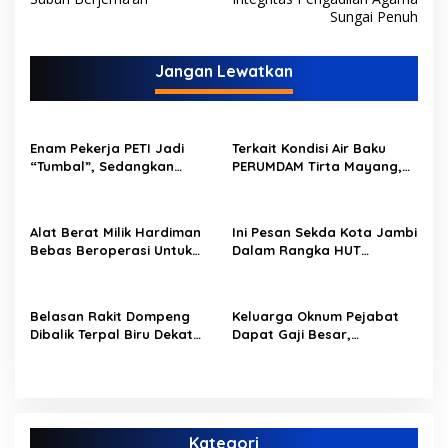
v
Sungai Penuh
i
g
Jangan Lewatkan
a
s
i
Enam Pekerja PETI Jadi
Terkait Kondisi Air Baku
p
“Tumbal”, Sedangkan
PERUMDAM Tirta Mayang,
Lobang Tikus Lainnya di
Ini Jawaban Dirut
o
Limbur Lubuk Mengkuang
PERUMDAM
Kembali Beroperasi
s
Alat Berat Milik Hardiman
Ini Pesan Sekda Kota Jambi
Bebas Beroperasi Untuk
Dalam Rangka HUT
Ngupas Dongfeng di SPB
PERUMDAM Kota Jambi Ke-
Dusun Lembah Kuamang
52
Belasan Rakit Dompeng
Keluarga Oknum Pejabat
Dibalik Terpal Biru Dekat
Dapat Gaji Besar,
Jembatan Kembar Sungai
Beberapa PPPK Paruh
Buluh Hangus Dimakan
Waktu di Bappeda Merasa
Sijago Merah
di Anak Tirikan
Kategori