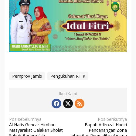
Pemprov Jambi
Pengukuhan RTIK
Ikuti Kami
N
Pos sebelumnya
Pos berikutnya
Al Haris Gencar Himbau
Bupati Adirozal Hadiri
a
Masyarakat Galakan Sholat
Pencanangan Zona
Subuh Berjema’ah
Integritas Pengadilan Agama