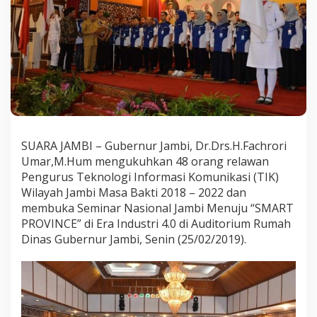
k
u
h
k
a
n
4
8
R
e
l
SUARA JAMBI – Gubernur Jambi, Dr.Drs.H.Fachrori
a
w
Umar,M.Hum mengukuhkan 48 orang relawan
a
Pengurus Teknologi Informasi Komunikasi (TIK)
n
Wilayah Jambi Masa Bakti 2018 – 2022 dan
T
membuka Seminar Nasional Jambi Menuju “SMART
e
PROVINCE” di Era Industri 4.0 di Auditorium Rumah
k
n
Dinas Gubernur Jambi, Senin (25/02/2019).
o
l
o
g
i
I