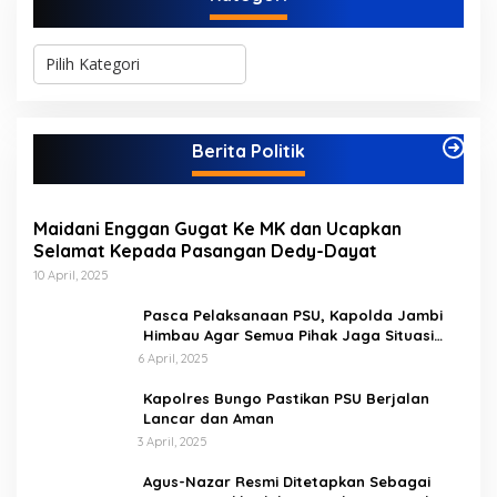
K
a
t
e
g
Berita Politik
o
r
i
Maidani Enggan Gugat Ke MK dan Ucapkan
Selamat Kepada Pasangan Dedy-Dayat
10 April, 2025
Pasca Pelaksanaan PSU, Kapolda Jambi
Himbau Agar Semua Pihak Jaga Situasi
Kamtibmas
6 April, 2025
Kapolres Bungo Pastikan PSU Berjalan
Lancar dan Aman
3 April, 2025
Agus-Nazar Resmi Ditetapkan Sebagai