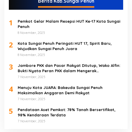
Berita Kab.Sungai Penuh
1
Pemkot Gelar Malam Resepsi HUT Ke-17 Kota Sungai
Penuh
8 November, 2025
2
Kota Sungai Penuh Peringati HUT 17, Spirit Baru,
Wujudkan Sungai Penuh Juara
8 November, 2025
3
Jambore PKK dan Pasar Rakyat Ditutup, Wako Alfin:
Bukti Nyata Peran PKK dalam Mengerak
Perekonomian Masyarakat
7 November, 2025
4
Menuju Kota JUARA: Bakeuda Sungai Penuh
Maksimalkan Anggaran Demi Rakyat
7 November, 2025
5
Pendataan Aset Pemkot: 78% Tanah Bersertifikat,
98% Kendaraan Terdata
7 November, 2025