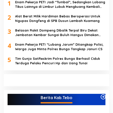
1
Enam Pekerja PETI Jadi “Tumbal”, Sedangkan Lobang
Tikus Lainnya di Limbur Lubuk Mengkuang Kembali
Beroperasi
2
Alat Berat Milik Hardiman Bebas Beroperasi Untuk
Ngupas Dongfeng di SPB Dusun Lembah Kuamang
3
Belasan Rakit Dompeng Dibalik Terpal Biru Dekat
Jembatan Kembar Sungai Buluh Hangus Dimakan
Sijago Merah
4
Enam Pekerja PETI “Lubang Jarum” Ditangkap Polisi,
Warga Juga Minta Polres Bungo Tangkap Januri CS
5
Tim Gunjo SatReskrim Polres Bungo Berhasil Ciduk
Terduga Pelaku Pencuri Hp dan Uang Tunai
Berita Kab.Tebo