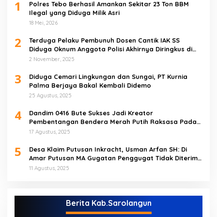
1
Polres Tebo Berhasil Amankan Sekitar 23 Ton BBM
Ilegal yang Diduga Milik Asri
18 Mei, 2026
2
Terduga Pelaku Pembunuh Dosen Cantik IAK SS
Diduga Oknum Anggota Polisi Akhirnya Diringkus di
Tebo Tengah
2 November, 2025
3
Diduga Cemari Lingkungan dan Sungai, PT Kurnia
Palma Berjaya Bakal Kembali Didemo
25 Agustus, 2025
4
Dandim 0416 Bute Sukses Jadi Kreator
Pembentangan Bendera Merah Putih Raksasa Pada
Peringatan HUT RI ke 80 di Tebo
17 Agustus, 2025
5
Desa Klaim Putusan Inkracht, Usman Arfan SH: Di
Amar Putusan MA Gugatan Penggugat Tidak Diterima
(NO)
11 Agustus, 2025
Berita Kab.Sarolangun