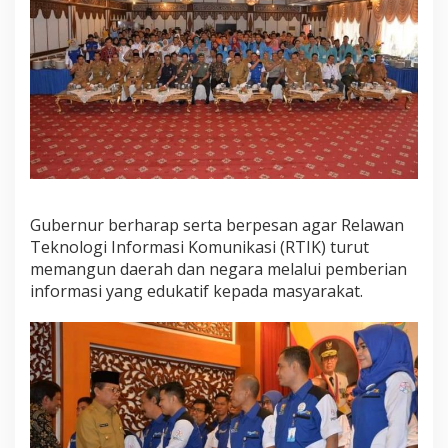
n
f
o
r
m
a
s
i
K
o
m
u
Gubernur berharap serta berpesan agar Relawan
n
i
Teknologi Informasi Komunikasi (RTIK) turut
k
memangun daerah dan negara melalui pemberian
a
informasi yang edukatif kepada masyarakat.
s
i