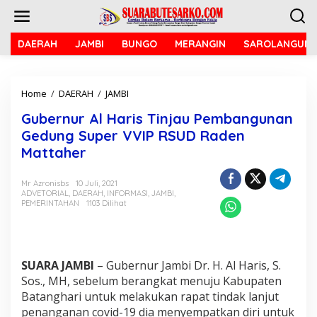
L
e
w
a
DAERAH
JAMBI
BUNGO
MERANGIN
SAROLANGUN
t
i
k
Home
/
DAERAH
/
JAMBI
G
e
u
k
Gubernur Al Haris Tinjau Pembangunan
b
o
e
n
Gedung Super VVIP RSUD Raden
r
t
Mattaher
n
e
u
n
r
Mr Azronisbs
10 Juli, 2021
ADVETORIAL
,
DAERAH
,
INFORMASI
,
JAMBI
,
A
PEMERINTAHAN
1103 Dilihat
l
H
a
r
i
SUARA JAMBI
– Gubernur Jambi Dr. H. Al Haris, S.
s
Sos., MH, sebelum berangkat menuju Kabupaten
T
Batanghari untuk melakukan rapat tindak lanjut
i
n
penanganan covid-19 dia menyempatkan diri untuk