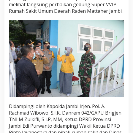
j
melihat langsung perbaikan gedung Super VVIP
a
Rumah Sakit Umum Daerah Raden Mattaher Jambi.
u
P
e
m
b
a
n
g
u
n
a
n
G
e
d
u
n
g
Didampingi oleh Kapolda Jambi Irjen. Pol. A.
S
Rachmad Wibowo, S.I.K, Danrem 042/GAPU Brigjen
u
TNI M Zulkifli, S I.P, MM, Ketua DPRD Provinsi
p
e
Jambi Edi Purwanto didampingi Wakil Ketua DPRD
r
Pinto Jayanegara dan pihak rumah sakit dan Dinas