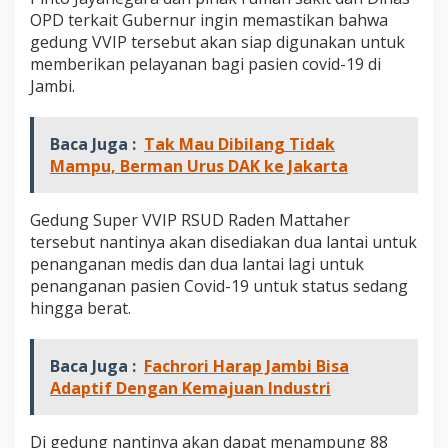
V
OPD terkait Gubernur ingin memastikan bahwa
V
gedung VVIP tersebut akan siap digunakan untuk
I
memberikan pelayanan bagi pasien covid-19 di
P
R
Jambi.
S
U
D
Baca Juga :
Tak Mau Dibilang Tidak
R
Mampu, Berman Urus DAK ke Jakarta
a
d
e
Gedung Super VVIP RSUD Raden Mattaher
n
tersebut nantinya akan disediakan dua lantai untuk
M
a
penanganan medis dan dua lantai lagi untuk
t
penanganan pasien Covid-19 untuk status sedang
t
hingga berat.
a
h
e
Baca Juga :
Fachrori Harap Jambi Bisa
r
Adaptif Dengan Kemajuan Industri
Di gedung nantinya akan dapat menampung 88