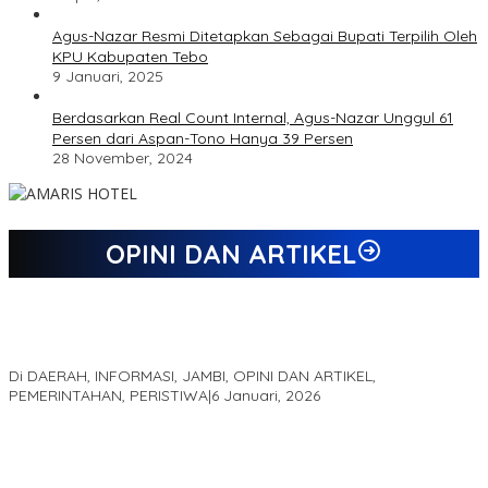
Agus-Nazar Resmi Ditetapkan Sebagai Bupati Terpilih Oleh
KPU Kabupaten Tebo
9 Januari, 2025
Berdasarkan Real Count Internal, Agus-Nazar Unggul 61
Persen dari Aspan-Tono Hanya 39 Persen
28 November, 2024
OPINI DAN ARTIKEL
Jejak 69 Tahun dan Manifesto Pembaharuan di Era Al Haris –
Sani
Di DAERAH, INFORMASI, JAMBI, OPINI DAN ARTIKEL,
PEMERINTAHAN, PERISTIWA
|
6 Januari, 2026
Kinerja Terukur dan Dampak Nyata: Mengapa Al Haris Disebut
sebagai Salah Satu Gubernur Paling Efektif di Indonesia Tahun
2025