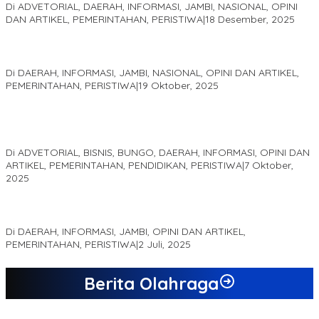
Di ADVETORIAL, DAERAH, INFORMASI, JAMBI, NASIONAL, OPINI
DAN ARTIKEL, PEMERINTAHAN, PERISTIWA
|
18 Desember, 2025
Pelaminan Pengantin dan Baju Adat Melayu Jambi, Refleksi
Akademis Seminar Lembaga Adat Melayu (LAM) Jambi
Di DAERAH, INFORMASI, JAMBI, NASIONAL, OPINI DAN ARTIKEL,
PEMERINTAHAN, PERISTIWA
|
19 Oktober, 2025
Kampus IAK Setih Setio Raih Hibah PKM PMM Melalui
Optimalisasi Produk Unggulan Desa Berbasis Digital di Desa
Suka Jaya
Di ADVETORIAL, BISNIS, BUNGO, DAERAH, INFORMASI, OPINI DAN
ARTIKEL, PEMERINTAHAN, PENDIDIKAN, PERISTIWA
|
7 Oktober,
2025
MEWUJUDKAN KEPARIWISATAAN KAWASAN KOMPLEK CANDI
MUARO JAMBI SEBAGAI SUMBER PERTUMBUHAN EKONOMI BARU
Di DAERAH, INFORMASI, JAMBI, OPINI DAN ARTIKEL,
PEMERINTAHAN, PERISTIWA
|
2 Juli, 2025
Berita Olahraga