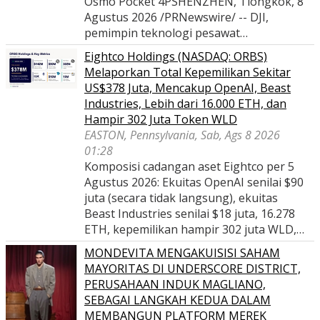
Osmo Pocket 4PSHENZHEN, Tiongkok, 8
Agustus 2026 /PRNewswire/ -- DJI,
pemimpin teknologi pesawat…
Eightco Holdings (NASDAQ: ORBS)
Melaporkan Total Kepemilikan Sekitar
US$378 Juta, Mencakup OpenAI, Beast
Industries, Lebih dari 16.000 ETH, dan
Hampir 302 Juta Token WLD
EASTON, Pennsylvania, Sab, Ags 8 2026
01:28
Komposisi cadangan aset Eightco per 5
Agustus 2026: Ekuitas OpenAI senilai $90
juta (secara tidak langsung), ekuitas
Beast Industries senilai $18 juta, 16.278
ETH, kepemilikan hampir 302 juta WLD,…
MONDEVITA MENGAKUISISI SAHAM
MAYORITAS DI UNDERSCORE DISTRICT,
PERUSAHAAN INDUK MAGLIANO,
SEBAGAI LANGKAH KEDUA DALAM
MEMBANGUN PLATFORM MEREK