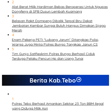
2
Alat Berat Milik Hardiman Bebas Beroperasi Untuk Ngupas
Dongfeng di SPB Dusun Lembah Kuamang
3
Belasan Rakit Dompeng Dibalik Terpal Biru Dekat
Jembatan Kembar Sungai Buluh Hangus Dimakan Sijago
Merah
4
Enam Pekerja PETI “Lubang Jarum” Ditangkap Polisi,
Warga Juga Minta Polres Bungo Tangkap Januri CS
5
Tim Gunjo SatReskrim Polres Bungo Berhasil Ciduk
Terduga Pelaku Pencuri Hp dan Uang Tunai
Berita Kab.Tebo
1
Polres Tebo Berhasil Amankan Sekitar 23 Ton BBM Ilegal
yang Diduga Milik Asri