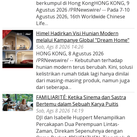
berkumpul di Hong KongHONG KONG, 9
Agustus 2026 /PRNewswire/ -- Pada 7-10
Agustus 2026, 16th Worldwide Chinese
Life…
Himel Hadirkan Visi Hunian Modern
melalui Kampanye Global "Dream Home"
Sab, Ags 8 2026 14:26
HONG KONG, 8 Agustus 2026
/PRNewswire/ -- Kebutuhan terhadap
hunian modern terus berubah. Kini, solusi
kelistrikan rumah tidak lagi hanya dinilai
dari masing-masing produk, namun juga
dari seberapa…
FAMILIARITÉ: Ketika Sinema dan Sastra
Bertemu dalam Sebuah Karya Puitis
Sab, Ags 8 2026 14:19
DJI dan Isabelle Huppert Menampilkan
Percakapan Dua Perempuan Lintas-
Zaman, Direkam Sepenuhnya dengan