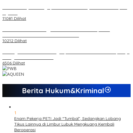
20 Atlet Muaythai Sungaipenuh Akan Ikuti Kejuaraan Pra Porprov
di Jambi
11081 Dilihat
Koordinator PMMD Yogyakarta Seru Kaum Muda, Gesa
Kemandirian Ekonomi dan Inovasi Desa
10212 Dilihat
Dukungan Cabor Terus Mengalir, Zuwanda Semakin Mantap Maju
sebagai Calon Ketua KONI
6506 Dilihat
Berita Hukum&Kriminal
1
Enam Pekerja PETI Jadi “Tumbal”, Sedangkan Lobang
Tikus Lainnya di Limbur Lubuk Mengkuang Kembali
Beroperasi