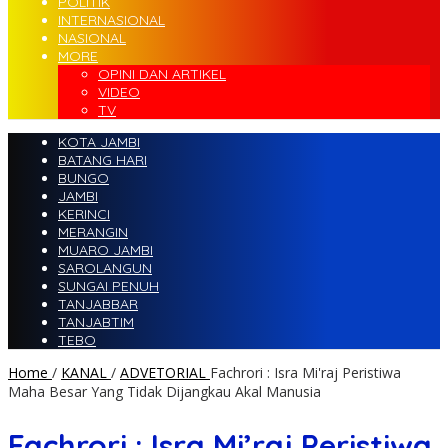
POLITIK
INTERNASIONAL
NASIONAL
MORE
OPINI DAN ARTIKEL
VIDEO
TV
KOTA JAMBI
BATANG HARI
BUNGO
JAMBI
KERINCI
MERANGIN
MUARO JAMBI
SAROLANGUN
SUNGAI PENUH
TANJABBAR
TANJABTIM
TEBO
Home
/
KANAL
/
ADVETORIAL
Fachrori : Isra Mi'raj Peristiwa
Maha Besar Yang Tidak Dijangkau Akal Manusia
Fachrori : Isra Mi’raj Peristiwa