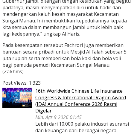
Gubernur Jambi, ditengah tengah kesibukan yang begitu
padatnya, masih menyempatkan diri untuk hadir dan
mendengarkan keluh kesah masyarakat Kecamatan
Sungai Manau. Ini membuktikan kepeduliannya kepada
kita semua dalam membangun Jambi untuk lebih baik
lagi kedepannya,” ungkap Al Haris.
Pada kesempatan tersebut Fachrori juga memberikan
bantuan secara pribadi untuk Mesjid Al Falah sebesar 5
juta rupiah serta memberikan bola kaki dan bola voli
bagi pemuda pemudi Kecamatan Sungai Manau.
(Zal/hms)
Post Views:
1,323
16th Worldwide Chinese Life Insurance
Congress & International Dragon Award
(IDA) Annual Conference 2026 Resmi
Digelar
Min, Ags 9 2026 01:45
Lebih dari 10.000 pelaku industri asuransi
dan keuangan dari berbagai negara