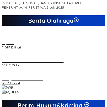
Di DAERAH, INFORMASI, JAMBI, OPINI DAN ARTIKEL,
PEMERINTAHAN, PERISTIWA
|
2 Juli, 2025
Berita Olahraga
20 Atlet Muaythai Sungaipenuh Akan Ikuti Kejuaraan Pra Porprov
di Jambi
11081 Dilihat
Koordinator PMMD Yogyakarta Seru Kaum Muda, Gesa
Kemandirian Ekonomi dan Inovasi Desa
10212 Dilihat
Dukungan Cabor Terus Mengalir, Zuwanda Semakin Mantap Maju
sebagai Calon Ketua KONI
6506 Dilihat
Berita Hukum&Kriminal