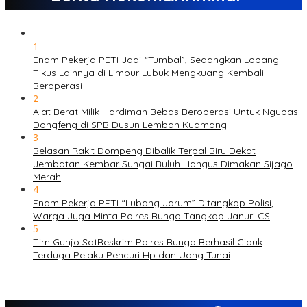
1
Enam Pekerja PETI Jadi “Tumbal”, Sedangkan Lobang
Tikus Lainnya di Limbur Lubuk Mengkuang Kembali
Beroperasi
2
Alat Berat Milik Hardiman Bebas Beroperasi Untuk Ngupas
Dongfeng di SPB Dusun Lembah Kuamang
3
Belasan Rakit Dompeng Dibalik Terpal Biru Dekat
Jembatan Kembar Sungai Buluh Hangus Dimakan Sijago
Merah
4
Enam Pekerja PETI “Lubang Jarum” Ditangkap Polisi,
Warga Juga Minta Polres Bungo Tangkap Januri CS
5
Tim Gunjo SatReskrim Polres Bungo Berhasil Ciduk
Terduga Pelaku Pencuri Hp dan Uang Tunai