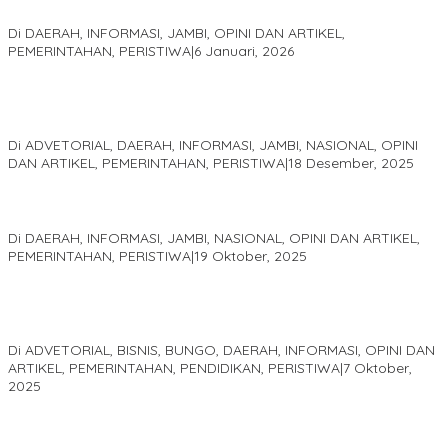
Sani
Di DAERAH, INFORMASI, JAMBI, OPINI DAN ARTIKEL,
PEMERINTAHAN, PERISTIWA
|
6 Januari, 2026
Kinerja Terukur dan Dampak Nyata: Mengapa Al Haris Disebut
sebagai Salah Satu Gubernur Paling Efektif di Indonesia Tahun
2025
Di ADVETORIAL, DAERAH, INFORMASI, JAMBI, NASIONAL, OPINI
DAN ARTIKEL, PEMERINTAHAN, PERISTIWA
|
18 Desember, 2025
Pelaminan Pengantin dan Baju Adat Melayu Jambi, Refleksi
Akademis Seminar Lembaga Adat Melayu (LAM) Jambi
Di DAERAH, INFORMASI, JAMBI, NASIONAL, OPINI DAN ARTIKEL,
PEMERINTAHAN, PERISTIWA
|
19 Oktober, 2025
Kampus IAK Setih Setio Raih Hibah PKM PMM Melalui
Optimalisasi Produk Unggulan Desa Berbasis Digital di Desa
Suka Jaya
Di ADVETORIAL, BISNIS, BUNGO, DAERAH, INFORMASI, OPINI DAN
ARTIKEL, PEMERINTAHAN, PENDIDIKAN, PERISTIWA
|
7 Oktober,
2025
MEWUJUDKAN KEPARIWISATAAN KAWASAN KOMPLEK CANDI
MUARO JAMBI SEBAGAI SUMBER PERTUMBUHAN EKONOMI BARU