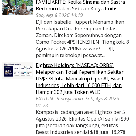
FAMILIARITÉ: Ketika Sinema dan Sastra
Bertemu dalam Sebuah Karya Puitis
Sab, Ags 8 2026 14:19
DJI dan Isabelle Huppert Menampilkan
Percakapan Dua Perempuan Lintas-
Zaman, Direkam Sepenuhnya dengan
Osmo Pocket 4PSHENZHEN, Tiongkok, 8
Agustus 2026 /PRNewswire/ -- DJI,
pemimpin teknologi pesawat…
Eightco Holdings (NASDAQ: ORBS)
Melaporkan Total Kepemilikan Sekitar
US$378 Juta, Mencakup OpenAI, Beast
Industries, Lebih dari 16.000 ETH, dan
Hampir 302 Juta Token WLD
EASTON, Pennsylvania, Sab, Ags 8 2026
01:28
Komposisi cadangan aset Eightco per 5
Agustus 2026: Ekuitas OpenAI senilai $90
juta (secara tidak langsung), ekuitas
Beast Industries senilai $18 juta, 16.278