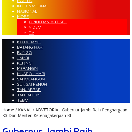
POLITIK
INTERNASIONAL
NASIONAL
MORE
OPINI DAN ARTIKEL
VIDEO
TV
KOTA JAMBI
BATANG HARI
BUNGO
JAMBI
KERINCI
MERANGIN
MUARO JAMBI
SAROLANGUN
SUNGAI PENUH
TANJABBAR
TANJABTIM
TEBO
Home
/
KANAL
/
ADVETORIAL
Gubernur Jambi Raih Penghargaan
K3 Dari Menteri Ketenagakerjaan RI
Gubernur Jambi Raih