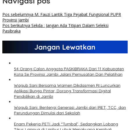
Navigasi pos
Pos sebelumnya
M. Fauzi Lantik Tiga Pejabat Fungsional PUPR
Provinsi Jambi
Pos berikutnya
Sekda : Jangan Ada Titipan Dalam Seleksi
Pasibraka
Jangan Lewatkan
54 Orang Calon Anggota PASKIBRAKA Dari 11 Kabupaten
Kota Se Provinsi Jambi Jalani Pemusatan Dan Pelatihan
Wagub Sani Bersama Wamen Dikdasmen RI Luncurkan
Aplikasi Bungo Pintar, Dorong Transformasi Digital
Pendidikan di Jambi
Wagub Sani: Bentengi Generasi Jambi dari IRET, TCC, dan
Perundungan Dimulai dari Sekolah
Enam Pekerja PETI Jadi “Tumbal”, Sedangkan Lobang
Tikus Lainnya di Limbur Lubuk Mengkuang Kembali