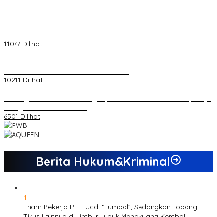
20 Atlet Muaythai Sungaipenuh Akan Ikuti Kejuaraan Pra Porprov
di Jambi
11077 Dilihat
Koordinator PMMD Yogyakarta Seru Kaum Muda, Gesa
Kemandirian Ekonomi dan Inovasi Desa
10211 Dilihat
Dukungan Cabor Terus Mengalir, Zuwanda Semakin Mantap Maju
sebagai Calon Ketua KONI
6501 Dilihat
Berita Hukum&Kriminal
1
Enam Pekerja PETI Jadi “Tumbal”, Sedangkan Lobang
Tikus Lainnya di Limbur Lubuk Mengkuang Kembali