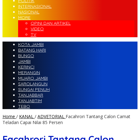
POLITIK
INTERNASIONAL
NASIONAL
MORE
OPINI DAN ARTIKEL
VIDEO
TV
KOTA JAMBI
BATANG HARI
BUNGO
JAMBI
KERINCI
MERANGIN
MUARO JAMBI
SAROLANGUN
SUNGAI PENUH
TANJABBAR
TANJABTIM
TEBO
Home
/
KANAL
/
ADVETORIAL
Facahrori Tantang Calon Camat
Teladan Capai Nilai 85 Persen
Facahrori Tantang Calon