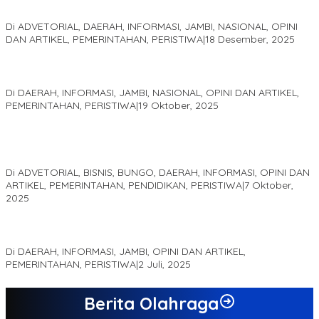
sebagai Salah Satu Gubernur Paling Efektif di Indonesia Tahun
2025
Di ADVETORIAL, DAERAH, INFORMASI, JAMBI, NASIONAL, OPINI
DAN ARTIKEL, PEMERINTAHAN, PERISTIWA
|
18 Desember, 2025
Pelaminan Pengantin dan Baju Adat Melayu Jambi, Refleksi
Akademis Seminar Lembaga Adat Melayu (LAM) Jambi
Di DAERAH, INFORMASI, JAMBI, NASIONAL, OPINI DAN ARTIKEL,
PEMERINTAHAN, PERISTIWA
|
19 Oktober, 2025
Kampus IAK Setih Setio Raih Hibah PKM PMM Melalui
Optimalisasi Produk Unggulan Desa Berbasis Digital di Desa
Suka Jaya
Di ADVETORIAL, BISNIS, BUNGO, DAERAH, INFORMASI, OPINI DAN
ARTIKEL, PEMERINTAHAN, PENDIDIKAN, PERISTIWA
|
7 Oktober,
2025
MEWUJUDKAN KEPARIWISATAAN KAWASAN KOMPLEK CANDI
MUARO JAMBI SEBAGAI SUMBER PERTUMBUHAN EKONOMI BARU
Di DAERAH, INFORMASI, JAMBI, OPINI DAN ARTIKEL,
PEMERINTAHAN, PERISTIWA
|
2 Juli, 2025
Berita Olahraga