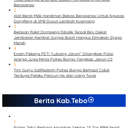
Beroperasi
2
Alat Berat Milik Hardiman Bebas Beroperasi Untuk Ngupas
Dongfeng di SPB Dusun Lembah Kuamang
3
Belasan Rakit Dompeng Dibalik Terpal Biru Dekat
Jembatan Kembar Sungai Buluh Hangus Dimakan Sijago
Merah
4
Enam Pekerja PETI “Lubang Jarum” Ditangkap Polisi,
Warga Juga Minta Polres Bungo Tangkap Januri CS
5
Tim Gunjo SatReskrim Polres Bungo Berhasil Ciduk
Terduga Pelaku Pencuri Hp dan Uang Tunai
Berita Kab.Tebo
1
Polres Tebo Berhasil Amankan Sekitar 23 Ton BBM Ilegal