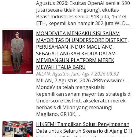
Agustus 2026: Ekuitas OpenAI senilai $90
juta (secara tidak langsung), ekuitas
Beast Industries senilai $18 juta, 16.278
ETH, kepemilikan hampir 302 juta WLD,…
MONDEVITA MENGAKUISISI SAHAM
MAYORITAS DI UNDERSCORE DISTRICT,
PERUSAHAAN INDUK MAGLIANO,
SEBAGAI LANGKAH KEDUA DALAM
MEMBANGUN PLATFORM MEREK
MEWAH ITALIA BARU
MILAN, Agustus, Jum, Ags 7 2026 09:32
MILAN, 7 Agustus, 2026 /PRNewswire/ --
MondeVita telah mengakuisisi
kepemilikan saham mayoritas strategis di
Underscore District, akselerator merek
berbasis di Milan yang menaungi
Magliano, GR10K,…
HIKSEMI Tampilkan Solusi Penyimpanan
Data untuk Seluruh Skenario di Ajang DTI