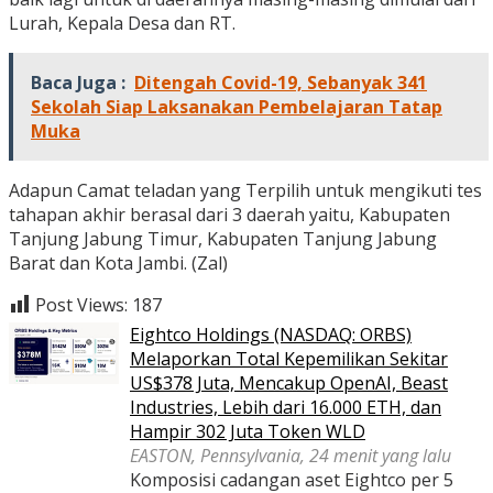
Lurah, Kepala Desa dan RT.
Baca Juga :
Ditengah Covid-19, Sebanyak 341
Sekolah Siap Laksanakan Pembelajaran Tatap
Muka
Adapun Camat teladan yang Terpilih untuk mengikuti tes
tahapan akhir berasal dari 3 daerah yaitu, Kabupaten
Tanjung Jabung Timur, Kabupaten Tanjung Jabung
Barat dan Kota Jambi. (Zal)
Post Views:
187
Eightco Holdings (NASDAQ: ORBS)
Melaporkan Total Kepemilikan Sekitar
US$378 Juta, Mencakup OpenAI, Beast
Industries, Lebih dari 16.000 ETH, dan
Hampir 302 Juta Token WLD
EASTON, Pennsylvania, 24 menit yang lalu
Komposisi cadangan aset Eightco per 5