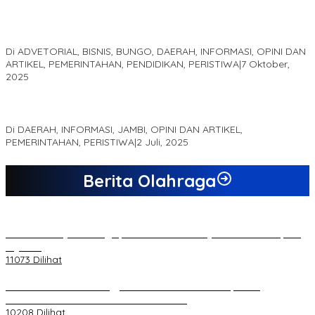
Kampus IAK Setih Setio Raih Hibah PKM PMM Melalui
Optimalisasi Produk Unggulan Desa Berbasis Digital di Desa
Suka Jaya
Di ADVETORIAL, BISNIS, BUNGO, DAERAH, INFORMASI, OPINI DAN
ARTIKEL, PEMERINTAHAN, PENDIDIKAN, PERISTIWA
|
7 Oktober,
2025
MEWUJUDKAN KEPARIWISATAAN KAWASAN KOMPLEK CANDI
MUARO JAMBI SEBAGAI SUMBER PERTUMBUHAN EKONOMI BARU
Di DAERAH, INFORMASI, JAMBI, OPINI DAN ARTIKEL,
PEMERINTAHAN, PERISTIWA
|
2 Juli, 2025
Berita Olahraga
20 Atlet Muaythai Sungaipenuh Akan Ikuti Kejuaraan Pra Porprov
di Jambi
11073 Dilihat
Koordinator PMMD Yogyakarta Seru Kaum Muda, Gesa
Kemandirian Ekonomi dan Inovasi Desa
10208 Dilihat