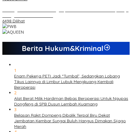
Dukungan Cabor Terus Mengalir, Zuwanda Semakin Mantap Maju
sebagai Calon Ketua KONI
6498 Dilihat
Berita Hukum&Kriminal
1
Enam Pekerja PETI Jadi “Tumbal”, Sedangkan Lobang
Tikus Lainnya di Limbur Lubuk Mengkuang Kembali
Beroperasi
2
Alat Berat Milik Hardiman Bebas Beroperasi Untuk Ngupas
Dongfeng di SPB Dusun Lembah Kuamang
3
Belasan Rakit Dompeng Dibalik Terpal Biru Dekat
Jembatan Kembar Sungai Buluh Hangus Dimakan Sijago
Merah
4