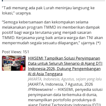
“Tadi memang ada pak Lurah meninjau langsung ke
lokasi,” ucapnya.
“Semoga kebersamaan dan kekompakan selama
melakanakan program TMMD ini memberikan dampak
positif bagi warga terutama yang menjadi sasaran
TMMD. Kerjasama yang baik antara warga dan TNI akan
mempermudah segala sesuatu dilapangan,” ujarnya. (*)
Post Views:
151
HIKSEMI Tampilkan Solusi Penyimpanan
Data untuk Seluruh Skenario di Ajang DTI
Indonesia 2026, Dukung Pengembangan
AI di Asia Tenggara
JAKARTA, Indonesia, Agustus, sejam yang lalu
JAKARTA, Indonesia, 7 Agustus, 2026
/PRNewswire/ -- HIKSEMI, penyedia solusi
penyimpanan data terkemuka di dunia,
menampilkan portofolio produknya di
ajang Digital Technology Indonesia (DTI)