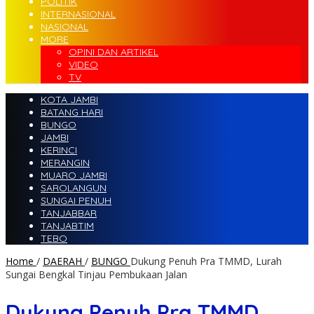
POLITIK
INTERNASIONAL
NASIONAL
MORE
OPINI DAN ARTIKEL
VIDEO
TV
KOTA JAMBI
BATANG HARI
BUNGO
JAMBI
KERINCI
MERANGIN
MUARO JAMBI
SAROLANGUN
SUNGAI PENUH
TANJABBAR
TANJABTIM
TEBO
Home
/
DAERAH
/
BUNGO
Dukung Penuh Pra TMMD, Lurah
Sungai Bengkal Tinjau Pembukaan Jalan
Dukung Penuh Pra TMMD,