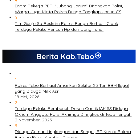
Enam Pekerja PETI “Lubang Jarum” Ditangkap Polisi,
Warga Juga Minta Polres Bungo Tangkap Januri CS
5
Tim Gunjo SatReskrim Polres Bungo Berhasil Ciduk
Terduga Pelaku Pencuri Hp dan Uang Tunai
Berita Kab.Tebo
1
Polres Tebo Berhasil Amankan Sekitar 23 Ton BBM Ilegal
yang Diduga Milik Asri
18 Mei, 2026
2
Terduga Pelaku Pembunuh Dosen Cantik IAK SS Diduga
Oknum Anggota Polisi Akhirnya Diringkus di Tebo Tengah
2 November, 2025
3
Diduga Cemari Lingkungan dan Sungai, PT Kurnia Palma
Berjaya Bakal Kembali Didemo