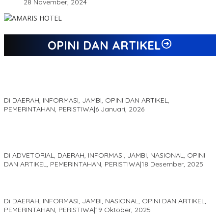
28 November, 2024
OPINI DAN ARTIKEL
Jejak 69 Tahun dan Manifesto Pembaharuan di Era Al Haris –
Sani
Di DAERAH, INFORMASI, JAMBI, OPINI DAN ARTIKEL,
PEMERINTAHAN, PERISTIWA
|
6 Januari, 2026
Kinerja Terukur dan Dampak Nyata: Mengapa Al Haris Disebut
sebagai Salah Satu Gubernur Paling Efektif di Indonesia Tahun
2025
Di ADVETORIAL, DAERAH, INFORMASI, JAMBI, NASIONAL, OPINI
DAN ARTIKEL, PEMERINTAHAN, PERISTIWA
|
18 Desember, 2025
Pelaminan Pengantin dan Baju Adat Melayu Jambi, Refleksi
Akademis Seminar Lembaga Adat Melayu (LAM) Jambi
Di DAERAH, INFORMASI, JAMBI, NASIONAL, OPINI DAN ARTIKEL,
PEMERINTAHAN, PERISTIWA
|
19 Oktober, 2025