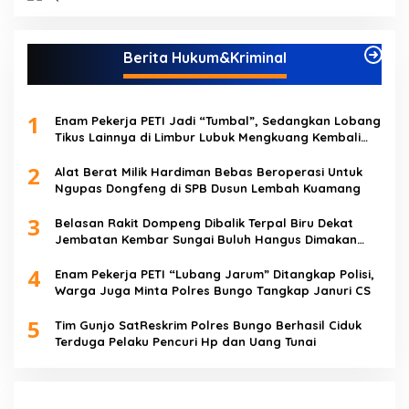
Berita Hukum&Kriminal
1
Enam Pekerja PETI Jadi “Tumbal”, Sedangkan Lobang
Tikus Lainnya di Limbur Lubuk Mengkuang Kembali
Beroperasi
2
Alat Berat Milik Hardiman Bebas Beroperasi Untuk
Ngupas Dongfeng di SPB Dusun Lembah Kuamang
3
Belasan Rakit Dompeng Dibalik Terpal Biru Dekat
Jembatan Kembar Sungai Buluh Hangus Dimakan
Sijago Merah
4
Enam Pekerja PETI “Lubang Jarum” Ditangkap Polisi,
Warga Juga Minta Polres Bungo Tangkap Januri CS
5
Tim Gunjo SatReskrim Polres Bungo Berhasil Ciduk
Terduga Pelaku Pencuri Hp dan Uang Tunai