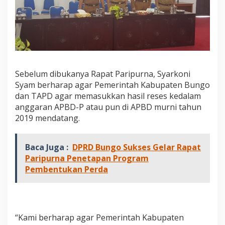
s
i
l
R
e
s
e
s
Sebelum dibukanya Rapat Paripurna, Syarkoni
P
Syam berharap agar Pemerintah Kabupaten Bungo
i
dan TAPD agar memasukkan hasil reses kedalam
m
p
anggaran APBD-P atau pun di APBD murni tahun
i
2019 mendatang.
n
a
n
Baca Juga :
DPRD Bungo Sukses Gelar Rapat
d
Paripurna Penetapan Program
a
n
Pembentukan Perda
A
n
g
g
o
“Kami berharap agar Pemerintah Kabupaten
t