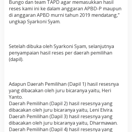
Bungo dan team TAPD agar memasukkan hasil
a
reses kami ini ke dalam anggaran APBD-P maupun
D
P
di anggaran APBD murni tahun 2019 mendatang,”
R
ungkap Syarkoni Syam.
D
B
u
n
Setelah dibuka oleh Syarkoni Syam, selanjutnya
g
o
penyampaian hasil reses per daerah pemilihan
T
(dapil).
a
h
u
n
2
Adapun Daerah Pemilihan (Dapil 1) hasil resesnya
0
yang dibacakan oleh juru bicaranya yaitu, Heri
1
Yanto.
8
Daerah Pemilihan (Dapil 2) hasil resesnya yang
dibacakan oleh juru bicaranya yaitu, Leni Elvira.
Daerah Pemilihan (Dapil 3) hasil resesnya yang
dibacakan oleh juru bicaranya yaitu, Dharmawan.
Daerah Pemilihan (Dapil 4) hasil resesnya yang