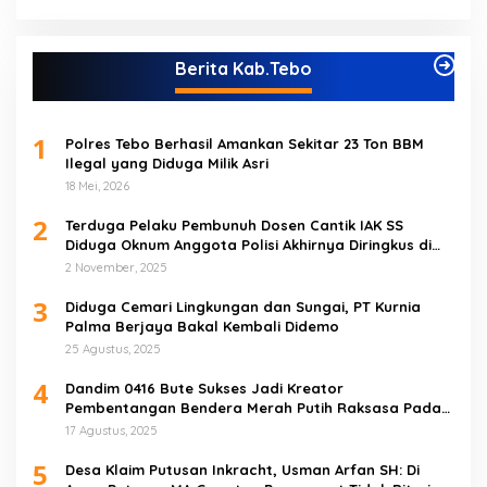
Berita Kab.Tebo
1
Polres Tebo Berhasil Amankan Sekitar 23 Ton BBM
Ilegal yang Diduga Milik Asri
18 Mei, 2026
2
Terduga Pelaku Pembunuh Dosen Cantik IAK SS
Diduga Oknum Anggota Polisi Akhirnya Diringkus di
Tebo Tengah
2 November, 2025
3
Diduga Cemari Lingkungan dan Sungai, PT Kurnia
Palma Berjaya Bakal Kembali Didemo
25 Agustus, 2025
4
Dandim 0416 Bute Sukses Jadi Kreator
Pembentangan Bendera Merah Putih Raksasa Pada
Peringatan HUT RI ke 80 di Tebo
17 Agustus, 2025
5
Desa Klaim Putusan Inkracht, Usman Arfan SH: Di