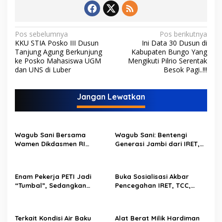
N
Pos sebelumnya
Pos berikutnya
KKU STIA Posko III Dusun
Ini Data 30 Dusun di
a
Tanjung Agung Berkunjung
Kabupaten Bungo Yang
v
ke Posko Mahasiswa UGM
Mengikuti Pilrio Serentak
dan UNS di Luber
Besok Pagi..!!!
i
g
Jangan Lewatkan
a
s
i
Wagub Sani Bersama
Wagub Sani: Bentengi
p
Wamen Dikdasmen RI
Generasi Jambi dari IRET,
Luncurkan Aplikasi Bungo
TCC, dan Perundungan
o
Pintar, Dorong
Dimulai dari Sekolah
Transformasi Digital
s
Enam Pekerja PETI Jadi
Buka Sosialisasi Akbar
Pendidikan di Jambi
“Tumbal”, Sedangkan
Pencegahan IRET, TCC,
Lobang Tikus Lainnya di
Perundungan, dan Bahaya
Limbur Lubuk Mengkuang
Narkoba di Bungo,
Kembali Beroperasi
Gubernur Al Haris: “Kalau
Terkait Kondisi Air Baku
Alat Berat Milik Hardiman
anak-anakku bisa jaga diri,