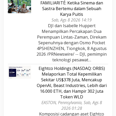
FAMILIARITÉ: Ketika Sinema dan
Sastra Bertemu dalam Sebuah
Karya Puitis
Sab, Ags 8 2026 14:19
DJI dan Isabelle Huppert
Menampilkan Percakapan Dua
Perempuan Lintas-Zaman, Direkam
Sepenuhnya dengan Osmo Pocket
4PSHENZHEN, Tiongkok, 8 Agustus
2026 /PRNewswire/ -- DJI, pemimpin
teknologi pesawat…
Eightco Holdings (NASDAQ: ORBS)
Melaporkan Total Kepemilikan
Sekitar US$378 Juta, Mencakup
OpenAI, Beast Industries, Lebih dari
16.000 ETH, dan Hampir 302 Juta
Token WLD
EASTON, Pennsylvania, Sab, Ags 8
2026 01:28
Komposisi cadangan aset Eightco