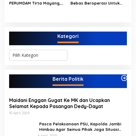
PERUMDAM Tirta Mayang,
Bebas Beroperasi Untuk
60% masa depan sudah
Ini Jawaban Dirut
Ngupas Dongfeng di SPB
ada di tangan”
PERUMDAM
Dusun Lembah Kuamang
Kategori
K
a
t
e
g
Berita Politik
o
r
i
Maidani Enggan Gugat Ke MK dan Ucapkan
Selamat Kepada Pasangan Dedy-Dayat
10 April, 2025
Pasca Pelaksanaan PSU, Kapolda Jambi
Himbau Agar Semua Pihak Jaga Situasi
Kamtibmas
6 April, 2025