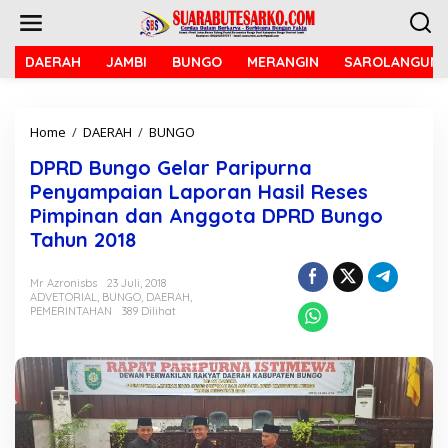
L
e
w
a
DAERAH
JAMBI
BUNGO
MERANGIN
SAROLANGUN
t
i
k
Home
/
DAERAH
/
BUNGO
D
e
P
k
DPRD Bungo Gelar Paripurna
R
o
D
n
Penyampaian Laporan Hasil Reses
B
t
Pimpinan dan Anggota DPRD Bungo
u
e
Tahun 2018
n
n
g
o
Mr Azronisbs
23 Juli, 2018
G
ADVETORIAL
,
BUNGO
,
DAERAH
,
e
PEMERINTAHAN
389 Dilihat
l
a
r
P
a
r
i