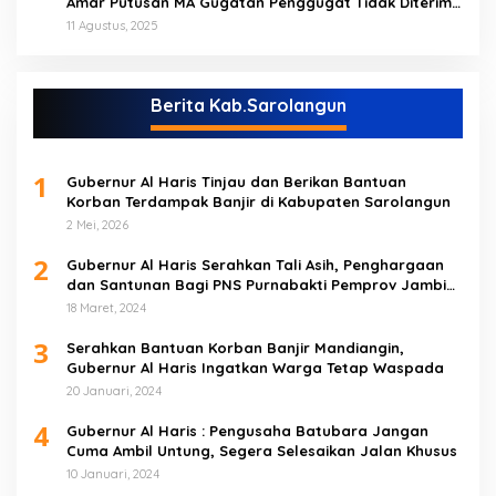
Amar Putusan MA Gugatan Penggugat Tidak Diterima
(NO)
11 Agustus, 2025
Berita Kab.Sarolangun
1
Gubernur Al Haris Tinjau dan Berikan Bantuan
Korban Terdampak Banjir di Kabupaten Sarolangun
2 Mei, 2026
2
Gubernur Al Haris Serahkan Tali Asih, Penghargaan
dan Santunan Bagi PNS Purnabakti Pemprov Jambi
Yang Berada di Sarolangun
18 Maret, 2024
3
Serahkan Bantuan Korban Banjir Mandiangin,
Gubernur Al Haris Ingatkan Warga Tetap Waspada
20 Januari, 2024
4
Gubernur Al Haris : Pengusaha Batubara Jangan
Cuma Ambil Untung, Segera Selesaikan Jalan Khusus
10 Januari, 2024