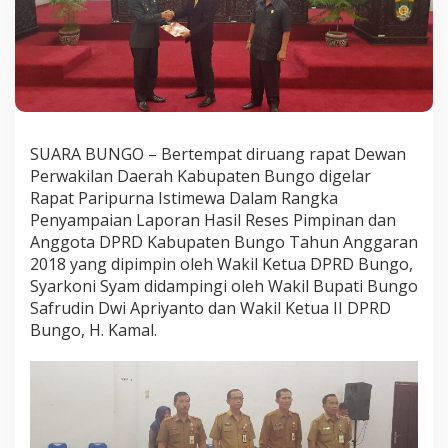
p
u
r
n
a
P
e
n
SUARA BUNGO – Bertempat diruang rapat Dewan
y
a
Perwakilan Daerah Kabupaten Bungo digelar
m
Rapat Paripurna Istimewa Dalam Rangka
p
Penyampaian Laporan Hasil Reses Pimpinan dan
a
Anggota DPRD Kabupaten Bungo Tahun Anggaran
i
a
2018 yang dipimpin oleh Wakil Ketua DPRD Bungo,
n
Syarkoni Syam didampingi oleh Wakil Bupati Bungo
L
Safrudin Dwi Apriyanto dan Wakil Ketua II DPRD
a
Bungo, H. Kamal.
p
o
r
a
n
H
a