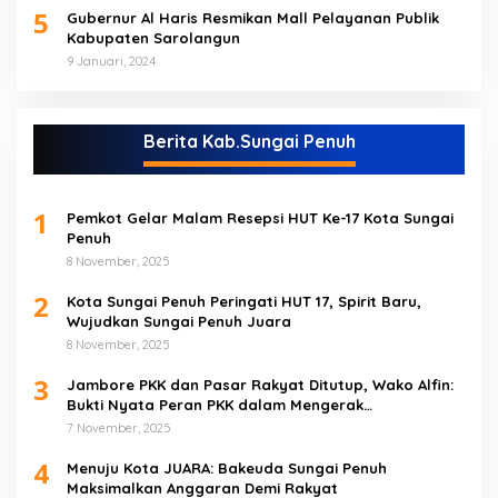
5
Gubernur Al Haris Resmikan Mall Pelayanan Publik
Kabupaten Sarolangun
9 Januari, 2024
Berita Kab.Sungai Penuh
1
Pemkot Gelar Malam Resepsi HUT Ke-17 Kota Sungai
Penuh
8 November, 2025
2
Kota Sungai Penuh Peringati HUT 17, Spirit Baru,
Wujudkan Sungai Penuh Juara
8 November, 2025
3
Jambore PKK dan Pasar Rakyat Ditutup, Wako Alfin:
Bukti Nyata Peran PKK dalam Mengerak
Perekonomian Masyarakat
7 November, 2025
4
Menuju Kota JUARA: Bakeuda Sungai Penuh
Maksimalkan Anggaran Demi Rakyat