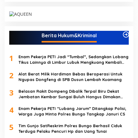
Berita Hukum&Kriminal
1
Enam Pekerja PETI Jadi “Tumbal”, Sedangkan Lobang
Tikus Lainnya di Limbur Lubuk Mengkuang Kembali
Beroperasi
2
Alat Berat Milik Hardiman Bebas Beroperasi Untuk
Ngupas Dongfeng di SPB Dusun Lembah Kuamang
3
Belasan Rakit Dompeng Dibalik Terpal Biru Dekat
Jembatan Kembar Sungai Buluh Hangus Dimakan
Sijago Merah
4
Enam Pekerja PETI “Lubang Jarum” Ditangkap Polisi,
Warga Juga Minta Polres Bungo Tangkap Januri CS
5
Tim Gunjo SatReskrim Polres Bungo Berhasil Ciduk
Terduga Pelaku Pencuri Hp dan Uang Tunai