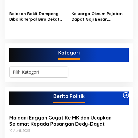
Dusun Lembah Kuamang
52
Belasan Rakit Dompeng
Keluarga Oknum Pejabat
Dibalik Terpal Biru Dekat
Dapat Gaji Besar,
Jembatan Kembar Sungai
Beberapa PPPK Paruh
Buluh Hangus Dimakan
Waktu di Bappeda Merasa
Sijago Merah
di Anak Tirikan
Kategori
K
a
t
e
g
Berita Politik
o
r
i
Maidani Enggan Gugat Ke MK dan Ucapkan
Selamat Kepada Pasangan Dedy-Dayat
10 April, 2025