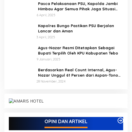
Pasca Pelaksanaan PSU, Kapolda Jambi
Himbau Agar Semua Pihak Jaga Situasi
Kamtibmas
6 April, 2025
Kapolres Bungo Pastikan PSU Berjalan
Lancar dan Aman
3 April, 2025
Agus-Nazar Resmi Ditetapkan Sebagai
Bupati Terpilih Oleh KPU Kabupaten Tebo
9 Januari, 2025
Berdasarkan Real Count Internal, Agus-
Nazar Unggul 61 Persen dari Aspan-Tono
Hanya 39 Persen
28 November, 2024
Kampus IAK Setih Setio Raih Hibah PKM PMM
Melalui Optimalisasi Produk Unggulan Desa
Berbasis Digital di Desa Suka Jaya
Di ADVETORIAL, BISNIS, BUNGO, DAERAH, INFORMASI, OPINI DAN
OPINI DAN ARTIKEL
ARTIKEL, PEMERINTAHAN, PENDIDIKAN, PERISTIWA
|
7 Oktober,
2025