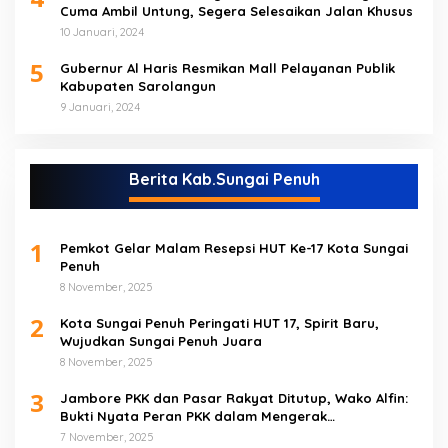
Cuma Ambil Untung, Segera Selesaikan Jalan Khusus
10 Januari, 2024
5
Gubernur Al Haris Resmikan Mall Pelayanan Publik
Kabupaten Sarolangun
9 Januari, 2024
Berita Kab.Sungai Penuh
1
Pemkot Gelar Malam Resepsi HUT Ke-17 Kota Sungai
Penuh
8 November, 2025
2
Kota Sungai Penuh Peringati HUT 17, Spirit Baru,
Wujudkan Sungai Penuh Juara
8 November, 2025
3
Jambore PKK dan Pasar Rakyat Ditutup, Wako Alfin:
Bukti Nyata Peran PKK dalam Mengerak
Perekonomian Masyarakat
7 November, 2025