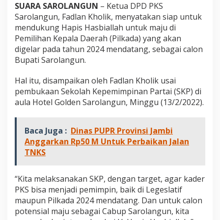
l
SUARA SAROLANGUN
– Ketua DPD PKS
k
Sarolangun, Fadlan Kholik, menyatakan siap untuk
a
mendukung Hapis Hasbiallah untuk maju di
d
Pemilihan Kepala Daerah (Pilkada) yang akan
a
digelar pada tahun 2024 mendatang, sebagai calon
2
0
Bupati Sarolangun.
2
4
Hal itu, disampaikan oleh Fadlan Kholik usai
pembukaan Sekolah Kepemimpinan Partai (SKP) di
aula Hotel Golden Sarolangun, Minggu (13/2/2022).
Baca Juga :
Dinas PUPR Provinsi Jambi
Anggarkan Rp50 M Untuk Perbaikan Jalan
TNKS
“Kita melaksanakan SKP, dengan target, agar kader
PKS bisa menjadi pemimpin, baik di Legeslatif
maupun Pilkada 2024 mendatang. Dan untuk calon
potensial maju sebagai Cabup Sarolangun, kita