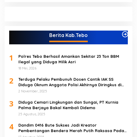
Berita Kab.Tebo
1
Polres Tebo Berhasil Amankan Sekitar 23 Ton BBM
Ilegal yang Diduga Milik Asri
18 Mei, 2026
2
Terduga Pelaku Pembunuh Dosen Cantik IAK SS
Diduga Oknum Anggota Polisi Akhirnya Diringkus di
Tebo Tengah
2 November, 2025
3
Diduga Cemari Lingkungan dan Sungai, PT Kurnia
Palma Berjaya Bakal Kembali Didemo
25 Agustus, 2025
4
Dandim 0416 Bute Sukses Jadi Kreator
Pembentangan Bendera Merah Putih Raksasa Pada
Peringatan HUT RI ke 80 di Tebo