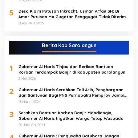
17 Agustus, 2025
5
Desa Klaim Putusan Inkracht, Usman Arfan SH: Di
Amar Putusan MA Gugatan Penggugat Tidak Diterima
(NO)
11 Agustus, 2025
Berita Kab.Sarolangun
1
Gubernur Al Haris Tinjau dan Berikan Bantuan
Korban Terdampak Banjir di Kabupaten Sarolangun
2 Mei, 2026
2
Gubernur Al Haris Serahkan Tali Asih, Penghargaan
dan Santunan Bagi PNS Purnabakti Pemprov Jambi
Yang Berada di Sarolangun
18 Maret, 2024
3
Serahkan Bantuan Korban Banjir Mandiangin,
Gubernur Al Haris Ingatkan Warga Tetap Waspada
20 Januari, 2024
4
Gubernur Al Haris : Pengusaha Batubara Jangan