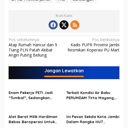
Ikuti Kami
N
Pos sebelumnya
Pos berikutnya
Atap Rumah Hancur dan 9
Kadis PUPR Provinsi Jambi
a
Tiang PLN Patah Akibat
Resmikan Koperasi PU Mart
v
Angin Puting Beliung
i
Jangan Lewatkan
g
a
s
Enam Pekerja PETI Jadi
Terkait Kondisi Air Baku
i
“Tumbal”, Sedangkan
PERUMDAM Tirta Mayang,
p
Lobang Tikus Lainnya di
Ini Jawaban Dirut
Limbur Lubuk Mengkuang
PERUMDAM
o
Kembali Beroperasi
Alat Berat Milik Hardiman
Ini Pesan Sekda Kota Jambi
s
Bebas Beroperasi Untuk
Dalam Rangka HUT
Ngupas Dongfeng di SPB
PERUMDAM Kota Jambi Ke-