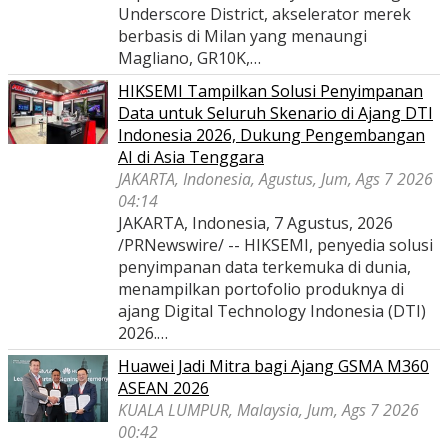
Underscore District, akselerator merek
berbasis di Milan yang menaungi
Magliano, GR10K,…
HIKSEMI Tampilkan Solusi Penyimpanan
Data untuk Seluruh Skenario di Ajang DTI
Indonesia 2026, Dukung Pengembangan
AI di Asia Tenggara
JAKARTA, Indonesia, Agustus, Jum, Ags 7 2026
04:14
JAKARTA, Indonesia, 7 Agustus, 2026
/PRNewswire/ -- HIKSEMI, penyedia solusi
penyimpanan data terkemuka di dunia,
menampilkan portofolio produknya di
ajang Digital Technology Indonesia (DTI)
2026.…
Huawei Jadi Mitra bagi Ajang GSMA M360
ASEAN 2026
KUALA LUMPUR, Malaysia, Jum, Ags 7 2026
00:42