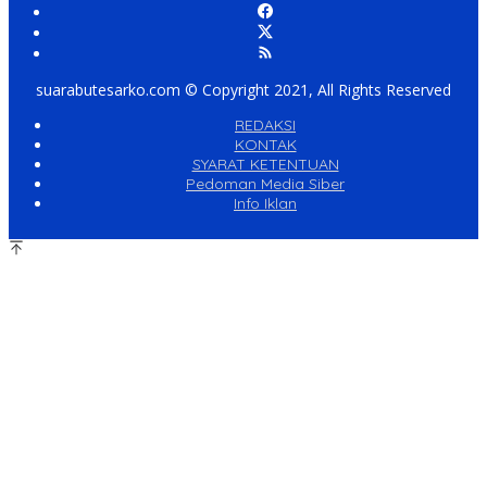
suarabutesarko.com © Copyright 2021, All Rights Reserved
REDAKSI
KONTAK
SYARAT KETENTUAN
Pedoman Media Siber
Info Iklan