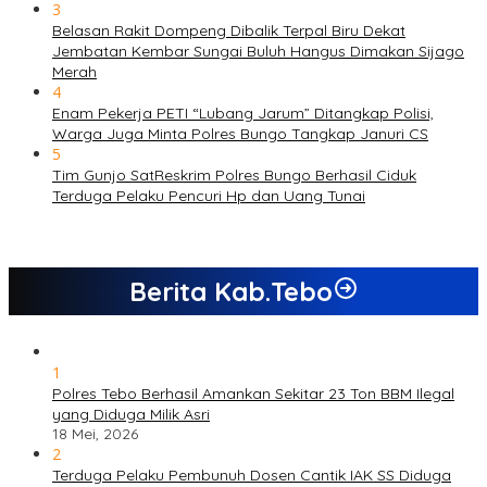
3
Belasan Rakit Dompeng Dibalik Terpal Biru Dekat
Jembatan Kembar Sungai Buluh Hangus Dimakan Sijago
Merah
4
Enam Pekerja PETI “Lubang Jarum” Ditangkap Polisi,
Warga Juga Minta Polres Bungo Tangkap Januri CS
5
Tim Gunjo SatReskrim Polres Bungo Berhasil Ciduk
Terduga Pelaku Pencuri Hp dan Uang Tunai
Berita Kab.Tebo
1
Polres Tebo Berhasil Amankan Sekitar 23 Ton BBM Ilegal
yang Diduga Milik Asri
18 Mei, 2026
2
Terduga Pelaku Pembunuh Dosen Cantik IAK SS Diduga