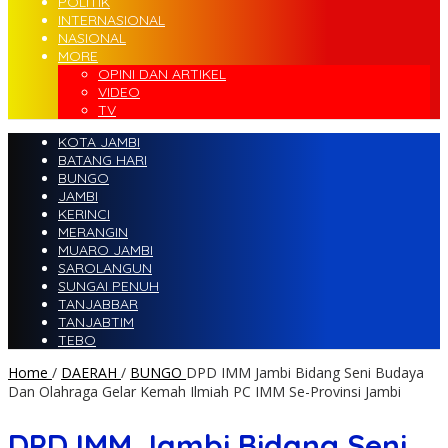
POLITIK
INTERNASIONAL
NASIONAL
MORE
OPINI DAN ARTIKEL
VIDEO
TV
KOTA JAMBI
BATANG HARI
BUNGO
JAMBI
KERINCI
MERANGIN
MUARO JAMBI
SAROLANGUN
SUNGAI PENUH
TANJABBAR
TANJABTIM
TEBO
Home
/
DAERAH
/
BUNGO
DPD IMM Jambi Bidang Seni Budaya
Dan Olahraga Gelar Kemah Ilmiah PC IMM Se-Provinsi Jambi
DPD IMM Jambi Bidang Seni