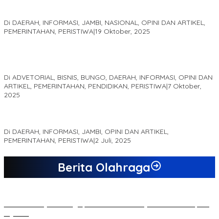
Pelaminan Pengantin dan Baju Adat Melayu Jambi, Refleksi
Akademis Seminar Lembaga Adat Melayu (LAM) Jambi
Di DAERAH, INFORMASI, JAMBI, NASIONAL, OPINI DAN ARTIKEL,
PEMERINTAHAN, PERISTIWA
|
19 Oktober, 2025
Kampus IAK Setih Setio Raih Hibah PKM PMM Melalui
Optimalisasi Produk Unggulan Desa Berbasis Digital di Desa
Suka Jaya
Di ADVETORIAL, BISNIS, BUNGO, DAERAH, INFORMASI, OPINI DAN
ARTIKEL, PEMERINTAHAN, PENDIDIKAN, PERISTIWA
|
7 Oktober,
2025
MEWUJUDKAN KEPARIWISATAAN KAWASAN KOMPLEK CANDI
MUARO JAMBI SEBAGAI SUMBER PERTUMBUHAN EKONOMI BARU
Di DAERAH, INFORMASI, JAMBI, OPINI DAN ARTIKEL,
PEMERINTAHAN, PERISTIWA
|
2 Juli, 2025
Berita Olahraga
20 Atlet Muaythai Sungaipenuh Akan Ikuti Kejuaraan Pra Porprov
di Jambi