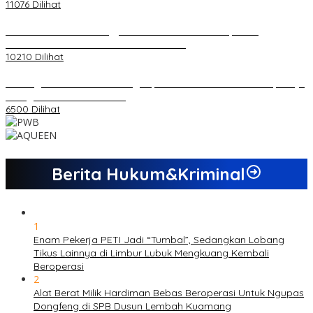
11076 Dilihat
Koordinator PMMD Yogyakarta Seru Kaum Muda, Gesa
Kemandirian Ekonomi dan Inovasi Desa
10210 Dilihat
Dukungan Cabor Terus Mengalir, Zuwanda Semakin Mantap Maju
sebagai Calon Ketua KONI
6500 Dilihat
Berita Hukum&Kriminal
1
Enam Pekerja PETI Jadi “Tumbal”, Sedangkan Lobang
Tikus Lainnya di Limbur Lubuk Mengkuang Kembali
Beroperasi
2
Alat Berat Milik Hardiman Bebas Beroperasi Untuk Ngupas
Dongfeng di SPB Dusun Lembah Kuamang