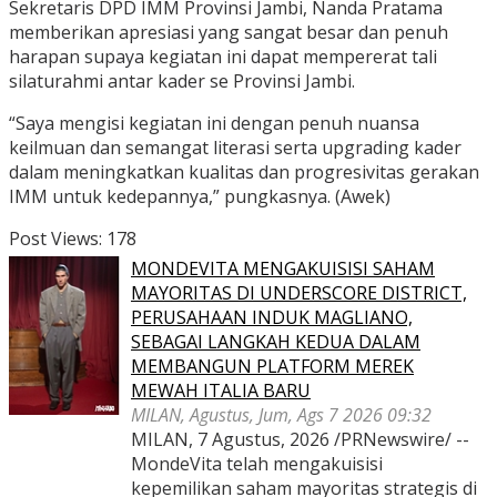
Sekretaris DPD IMM Provinsi Jambi, Nanda Pratama
memberikan apresiasi yang sangat besar dan penuh
harapan supaya kegiatan ini dapat mempererat tali
silaturahmi antar kader se Provinsi Jambi.
“Saya mengisi kegiatan ini dengan penuh nuansa
keilmuan dan semangat literasi serta upgrading kader
dalam meningkatkan kualitas dan progresivitas gerakan
IMM untuk kedepannya,” pungkasnya. (Awek)
Post Views:
178
MONDEVITA MENGAKUISISI SAHAM
MAYORITAS DI UNDERSCORE DISTRICT,
PERUSAHAAN INDUK MAGLIANO,
SEBAGAI LANGKAH KEDUA DALAM
MEMBANGUN PLATFORM MEREK
MEWAH ITALIA BARU
MILAN, Agustus, Jum, Ags 7 2026 09:32
MILAN, 7 Agustus, 2026 /PRNewswire/ --
MondeVita telah mengakuisisi
kepemilikan saham mayoritas strategis di