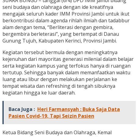
SUARA BUNGO – tanggal (6/4) DPD IMM jambi bidang
seni budaya dan olahraga dengan ide kreatifnya
mengajak seluruh kader IMM Provinsi Jambi untuk ikut
berkontribusi dalam agenda rihlah ilmiah dan tadabbur
alam dengan tema, “Berliterasi dengan gembira,
bergembira berleterasi”, yang bertempat di Danau
Gunung Tujuh, Kabupaten Kerinci, Provinsi Jambi.
Kegiatan tersebut bermula dengan meningkatnya
kejenuhan dari mayoritas generasi milenial dalam belajar
serta kegiatan kampus yang terfokus hanya di ruangan
tertutup. Sehingga banyak dalam memanfaatkan waktu
luang atau libur dengan melakukan perjalanan ke
tempat wisata dan refreshing di tengah sibuknya
kegiatan hingga ke luar daerah.
Baca Juga :
Heri Farmansyah : Buka Saja Data
Pasien Covid-19, Tapi Seizin Pasien
Ketua Bidang Seni Budaya dan Olahraga, Kemal