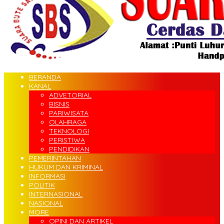
BERANDA
KANAL
ADVETORIAL
BISNIS
PARIWISATA
OLAHRAGA
TEKNOLOGI
PERISTIWA
PENDIDIKAN
PEMERINTAHAN
HUKUM DAN KRIMINAL
INFORMASI
POLITIK
INTERNASIONAL
NASIONAL
MORE
OPINI DAN ARTIKEL