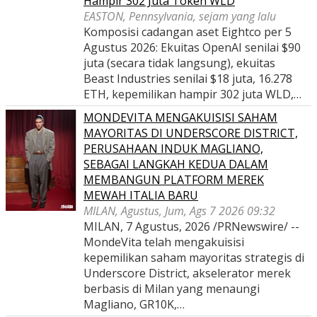
Hampir 302 Juta Token WLD
EASTON, Pennsylvania, sejam yang lalu
Komposisi cadangan aset Eightco per 5
Agustus 2026: Ekuitas OpenAI senilai $90
juta (secara tidak langsung), ekuitas
Beast Industries senilai $18 juta, 16.278
ETH, kepemilikan hampir 302 juta WLD,…
MONDEVITA MENGAKUISISI SAHAM
MAYORITAS DI UNDERSCORE DISTRICT,
PERUSAHAAN INDUK MAGLIANO,
SEBAGAI LANGKAH KEDUA DALAM
MEMBANGUN PLATFORM MEREK
MEWAH ITALIA BARU
MILAN, Agustus, Jum, Ags 7 2026 09:32
MILAN, 7 Agustus, 2026 /PRNewswire/ --
MondeVita telah mengakuisisi
kepemilikan saham mayoritas strategis di
Underscore District, akselerator merek
berbasis di Milan yang menaungi
Magliano, GR10K,…