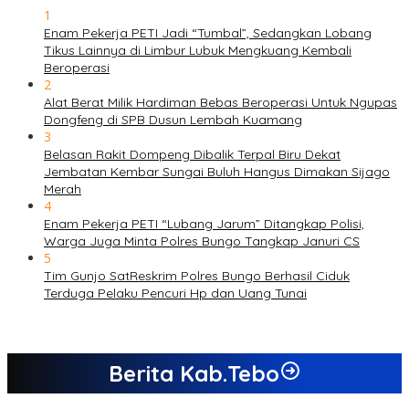
1
Enam Pekerja PETI Jadi “Tumbal”, Sedangkan Lobang
Tikus Lainnya di Limbur Lubuk Mengkuang Kembali
Beroperasi
2
Alat Berat Milik Hardiman Bebas Beroperasi Untuk Ngupas
Dongfeng di SPB Dusun Lembah Kuamang
3
Belasan Rakit Dompeng Dibalik Terpal Biru Dekat
Jembatan Kembar Sungai Buluh Hangus Dimakan Sijago
Merah
4
Enam Pekerja PETI “Lubang Jarum” Ditangkap Polisi,
Warga Juga Minta Polres Bungo Tangkap Januri CS
5
Tim Gunjo SatReskrim Polres Bungo Berhasil Ciduk
Terduga Pelaku Pencuri Hp dan Uang Tunai
Berita Kab.Tebo