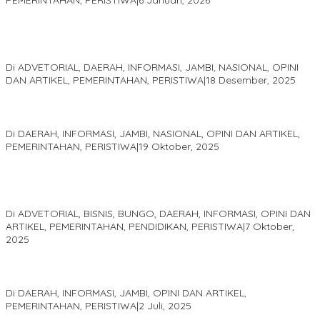
PEMERINTAHAN, PERISTIWA
|
6 Januari, 2026
Kinerja Terukur dan Dampak Nyata: Mengapa Al Haris Disebut
sebagai Salah Satu Gubernur Paling Efektif di Indonesia Tahun
2025
Di ADVETORIAL, DAERAH, INFORMASI, JAMBI, NASIONAL, OPINI
DAN ARTIKEL, PEMERINTAHAN, PERISTIWA
|
18 Desember, 2025
Pelaminan Pengantin dan Baju Adat Melayu Jambi, Refleksi
Akademis Seminar Lembaga Adat Melayu (LAM) Jambi
Di DAERAH, INFORMASI, JAMBI, NASIONAL, OPINI DAN ARTIKEL,
PEMERINTAHAN, PERISTIWA
|
19 Oktober, 2025
Kampus IAK Setih Setio Raih Hibah PKM PMM Melalui
Optimalisasi Produk Unggulan Desa Berbasis Digital di Desa
Suka Jaya
Di ADVETORIAL, BISNIS, BUNGO, DAERAH, INFORMASI, OPINI DAN
ARTIKEL, PEMERINTAHAN, PENDIDIKAN, PERISTIWA
|
7 Oktober,
2025
MEWUJUDKAN KEPARIWISATAAN KAWASAN KOMPLEK CANDI
MUARO JAMBI SEBAGAI SUMBER PERTUMBUHAN EKONOMI BARU
Di DAERAH, INFORMASI, JAMBI, OPINI DAN ARTIKEL,
PEMERINTAHAN, PERISTIWA
|
2 Juli, 2025