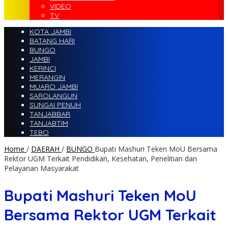
VIDEO
TV
KOTA JAMBI
BATANG HARI
BUNGO
JAMBI
KERINCI
MERANGIN
MUARO JAMBI
SAROLANGUN
SUNGAI PENUH
TANJABBAR
TANJABTIM
TEBO
Home
/
DAERAH
/
BUNGO
Bupati Mashuri Teken MoU Bersama
Rektor UGM Terkait Pendidikan, Kesehatan, Penelitian dan
Pelayanan Masyarakat
Bupati Mashuri Teken MoU
Bersama Rektor UGM Terkait