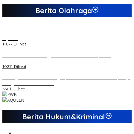
Berita Olahraga
20 Atlet Muaythai Sungaipenuh Akan Ikuti Kejuaraan Pra Porprov
di Jambi
11077 Dilihat
Koordinator PMMD Yogyakarta Seru Kaum Muda, Gesa
Kemandirian Ekonomi dan Inovasi Desa
10211 Dilihat
Dukungan Cabor Terus Mengalir, Zuwanda Semakin Mantap Maju
sebagai Calon Ketua KONI
6501 Dilihat
Berita Hukum&Kriminal