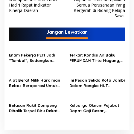
a
Hadiri Rapat Indikator
Semua Perusahaan Yang
v
Kinerja Daerah
Bergerah di Bidang Kelapa
Sawit
i
g
Jangan Lewatkan
a
s
i
Enam Pekerja PETI Jadi
Terkait Kondisi Air Baku
p
“Tumbal”, Sedangkan
PERUMDAM Tirta Mayang,
Lobang Tikus Lainnya di
Ini Jawaban Dirut
o
Limbur Lubuk Mengkuang
PERUMDAM
Kembali Beroperasi
s
Alat Berat Milik Hardiman
Ini Pesan Sekda Kota Jambi
Bebas Beroperasi Untuk
Dalam Rangka HUT
Ngupas Dongfeng di SPB
PERUMDAM Kota Jambi Ke-
Dusun Lembah Kuamang
52
Belasan Rakit Dompeng
Keluarga Oknum Pejabat
Dibalik Terpal Biru Dekat
Dapat Gaji Besar,
Jembatan Kembar Sungai
Beberapa PPPK Paruh
Buluh Hangus Dimakan
Waktu di Bappeda Merasa
Sijago Merah
di Anak Tirikan