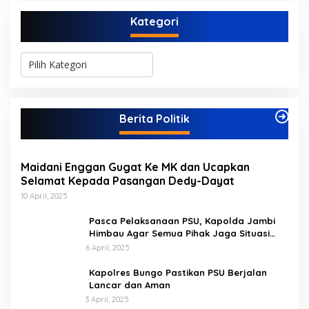
Kategori
K
a
t
e
g
Berita Politik
o
r
i
Maidani Enggan Gugat Ke MK dan Ucapkan
Selamat Kepada Pasangan Dedy-Dayat
10 April, 2025
Pasca Pelaksanaan PSU, Kapolda Jambi
Himbau Agar Semua Pihak Jaga Situasi
Kamtibmas
6 April, 2025
Kapolres Bungo Pastikan PSU Berjalan
Lancar dan Aman
3 April, 2025