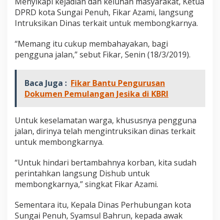
Menyikapi kejadian dan keluhan masyarakat, Ketua
D
DPRD kota Sungai Penuh, Fikar Azami, langsung
i
Intruksikan Dinas terkait untuk membongkarnya.
s
h
u
“Memang itu cukup membahayakan, bagi
b
pengguna jalan,” sebut Fikar, Senin (18/3/2019).
B
o
n
Baca Juga :
Fikar Bantu Pengurusan
g
Dokumen Pemulangan Jesika di KBRI
k
a
r
Untuk keselamatan warga, khususnya pengguna
P
o
jalan, dirinya telah mengintruksikan dinas terkait
l
untuk membongkarnya.
i
s
“Untuk hindari bertambahnya korban, kita sudah
i
perintahkan langsung Dishub untuk
T
i
membongkarnya,” singkat Fikar Azami.
d
u
Sementara itu, Kepala Dinas Perhubungan kota
r
Sungai Penuh, Syamsul Bahrun, kepada awak