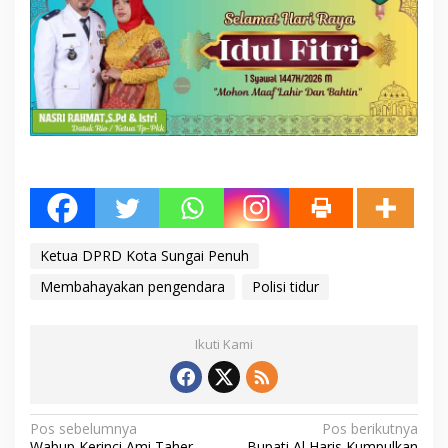
Ketua DPRD Kota Sungai Penuh
Membahayakan pengendara
Polisi tidur
Ikuti Kami
N
Pos sebelumnya
Pos berikutnya
Wabup Kerinci Ami Taher
Bupati Al Haris Kumpulkan