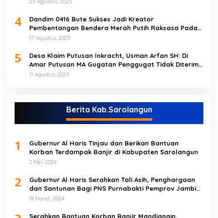
25 Agustus, 2025
4
Dandim 0416 Bute Sukses Jadi Kreator
Pembentangan Bendera Merah Putih Raksasa Pada
Peringatan HUT RI ke 80 di Tebo
17 Agustus, 2025
5
Desa Klaim Putusan Inkracht, Usman Arfan SH: Di
Amar Putusan MA Gugatan Penggugat Tidak Diterima
(NO)
11 Agustus, 2025
Berita Kab.Sarolangun
1
Gubernur Al Haris Tinjau dan Berikan Bantuan
Korban Terdampak Banjir di Kabupaten Sarolangun
2 Mei, 2026
2
Gubernur Al Haris Serahkan Tali Asih, Penghargaan
dan Santunan Bagi PNS Purnabakti Pemprov Jambi
Yang Berada di Sarolangun
18 Maret, 2024
Serahkan Bantuan Korban Banjir Mandiangin,