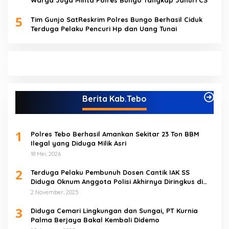
5
Tim Gunjo SatReskrim Polres Bungo Berhasil Ciduk
Terduga Pelaku Pencuri Hp dan Uang Tunai
Berita Kab.Tebo
1
Polres Tebo Berhasil Amankan Sekitar 23 Ton BBM
Ilegal yang Diduga Milik Asri
18 Mei, 2026
2
Terduga Pelaku Pembunuh Dosen Cantik IAK SS
Diduga Oknum Anggota Polisi Akhirnya Diringkus di
Tebo Tengah
2 November, 2025
3
Diduga Cemari Lingkungan dan Sungai, PT Kurnia
Palma Berjaya Bakal Kembali Didemo