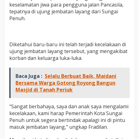
n
keselamatan jiwa para pengguna jalan Pancasila,
g
tepatnya di ujung jembatan layang dari Sungai
e
Penuh.
n
d
a
r
a
Diketahui baru-baru ini telah terjadi kecelakaan di
,
ujung jembatan layang tersebut, yang mengakibat
F
korban dan keluarga luka-luka.
i
k
a
r
Baca Juga :
Selalu Berbuat Baik, Maidani
I
Bersama Warga Gotong Royong Bangun
n
Masjid di Tanah Periuk
t
r
u
“Sangat berbahaya, saya dan anak saya mengalami
k
kecelakaan, kami harap Pemerintah Kota Sungai
s
Penuh untuk segera bertindak apalagi ini di pintu
i
k
masuk jembatan layang,” ungkap Fradilan.
a
n