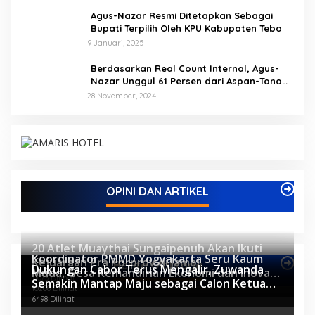
Agus-Nazar Resmi Ditetapkan Sebagai
Bupati Terpilih Oleh KPU Kabupaten Tebo
9 Januari, 2025
Berdasarkan Real Count Internal, Agus-
Nazar Unggul 61 Persen dari Aspan-Tono
Hanya 39 Persen
28 November, 2024
OPINI DAN ARTIKEL
20 Atlet Muaythai Sungaipenuh Akan Ikuti
Koordinator PMMD Yogyakarta Seru Kaum
Kejuaraan Pra Porprov di Jambi
Berita Olahraga
Dukungan Cabor Terus Mengalir, Zuwanda
Muda, Gesa Kemandirian Ekonomi dan Inovasi
11073 Dilihat
Semakin Mantap Maju sebagai Calon Ketua
Desa
10208 Dilihat
KONI
6498 Dilihat