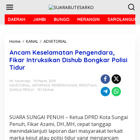
L
e
w
a
DAERAH
JAMBI
BUNGO
MERANGIN
SAROLANGUN
t
i
k
Home
/
KANAL
/
ADVETORIAL
A
e
n
k
Ancam Keselamatan Pengendara,
c
o
a
n
Fikar Intruksikan Dishub Bongkar Polisi
m
t
Tidur
K
e
e
n
s
Mr Azronisbs
19 Maret, 2019
ADVETORIAL
,
INFORMASI
,
PEMERINTAHAN
,
PERISTIWA
,
e
SUNGAI PENUH
151 Dilihat
l
a
m
a
t
SUARA SUNGAI PENUH – Ketua DPRD Kota Sungai
a
Penuh, Fikar Azami, DH.,MH, cepat tanggap
n
menindaklanjuti laporan dari masyarakat terkait
P
e
marka kejut atau polisi tidur yang mengancam