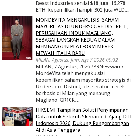
Beast Industries senilai $18 juta, 16.278
ETH, kepemilikan hampir 302 juta WLD,…
MONDEVITA MENGAKUISISI SAHAM
MAYORITAS DI UNDERSCORE DISTRICT,
PERUSAHAAN INDUK MAGLIANO,
SEBAGAI LANGKAH KEDUA DALAM
MEMBANGUN PLATFORM MEREK
MEWAH ITALIA BARU
MILAN, Agustus, Jum, Ags 7 2026 09:32
MILAN, 7 Agustus, 2026 /PRNewswire/ --
MondeVita telah mengakuisisi
kepemilikan saham mayoritas strategis di
Underscore District, akselerator merek
berbasis di Milan yang menaungi
Magliano, GR10K,…
HIKSEMI Tampilkan Solusi Penyimpanan
Data untuk Seluruh Skenario di Ajang DTI
Indonesia 2026, Dukung Pengembangan
AI di Asia Tenggara