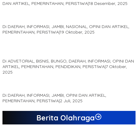
DAN ARTIKEL, PEMERINTAHAN, PERISTIWA
|
18 Desember, 2025
Pelaminan Pengantin dan Baju Adat Melayu Jambi, Refleksi
Akademis Seminar Lembaga Adat Melayu (LAM) Jambi
Di DAERAH, INFORMASI, JAMBI, NASIONAL, OPINI DAN ARTIKEL,
PEMERINTAHAN, PERISTIWA
|
19 Oktober, 2025
Kampus IAK Setih Setio Raih Hibah PKM PMM Melalui
Optimalisasi Produk Unggulan Desa Berbasis Digital di Desa
Suka Jaya
Di ADVETORIAL, BISNIS, BUNGO, DAERAH, INFORMASI, OPINI DAN
ARTIKEL, PEMERINTAHAN, PENDIDIKAN, PERISTIWA
|
7 Oktober,
2025
MEWUJUDKAN KEPARIWISATAAN KAWASAN KOMPLEK CANDI
MUARO JAMBI SEBAGAI SUMBER PERTUMBUHAN EKONOMI BARU
Di DAERAH, INFORMASI, JAMBI, OPINI DAN ARTIKEL,
PEMERINTAHAN, PERISTIWA
|
2 Juli, 2025
Berita Olahraga