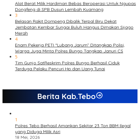
Alat Berat Milik Hardiman Bebas Beroperasi Untuk Ngupas
Dongfeng di SPB Dusun Lembah Kuamang
3
Belasan Rakit Dompeng Dibalik Terpal Biru Dekat
Jembatan Kembar Sungai Buluh Hangus Dimakan Sijago
Merah
4
Enam Pekerja PETI “Lubang Jarum” Ditangkap Polisi,
Warga Juga Minta Polres Bungo Tangkap Januri CS
5
Tim Gunjo SatReskrim Polres Bungo Berhasil Ciduk
Terduga Pelaku Pencuri Hp dan Uang Tunai
Berita Kab.Tebo
1
Polres Tebo Berhasil Amankan Sekitar 23 Ton BBM Ilegal
yang Diduga Milik Asri
18 Mei, 2026