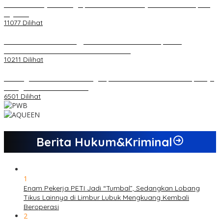
20 Atlet Muaythai Sungaipenuh Akan Ikuti Kejuaraan Pra Porprov
di Jambi
11077 Dilihat
Koordinator PMMD Yogyakarta Seru Kaum Muda, Gesa
Kemandirian Ekonomi dan Inovasi Desa
10211 Dilihat
Dukungan Cabor Terus Mengalir, Zuwanda Semakin Mantap Maju
sebagai Calon Ketua KONI
6501 Dilihat
Berita Hukum&Kriminal
1
Enam Pekerja PETI Jadi “Tumbal”, Sedangkan Lobang
Tikus Lainnya di Limbur Lubuk Mengkuang Kembali
Beroperasi
2