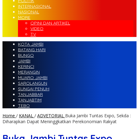
POLITIK
INTERNASIONAL
NASIONAL
MORE
OPINI DAN ARTIKEL
VIDEO
TV
KOTA JAMBI
BATANG HARI
BUNGO
JAMBI
KERINCI
MERANGIN
MUARO JAMBI
SAROLANGUN
SUNGAI PENUH
TANJABBAR
TANJABTIM
TEBO
Home
/
KANAL
/
ADVETORIAL
Buka Jambi Tuntas Expo, Sekda :
Diharapkan Dapat Meninggkatkan Perekonomian Rakyat
Buka Jambi Tuntas Expo,