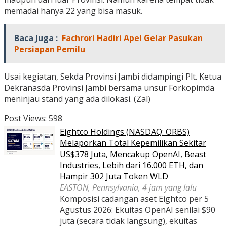
memadai hanya 22 yang bisa masuk.
Baca Juga :
Fachrori Hadiri Apel Gelar Pasukan
Persiapan Pemilu
Usai kegiatan, Sekda Provinsi Jambi didampingi Plt. Ketua
Dekranasda Provinsi Jambi bersama unsur Forkopimda
meninjau stand yang ada dilokasi. (Zal)
Post Views:
598
Eightco Holdings (NASDAQ: ORBS)
Melaporkan Total Kepemilikan Sekitar
US$378 Juta, Mencakup OpenAI, Beast
Industries, Lebih dari 16.000 ETH, dan
Hampir 302 Juta Token WLD
EASTON, Pennsylvania, 4 jam yang lalu
Komposisi cadangan aset Eightco per 5
Agustus 2026: Ekuitas OpenAI senilai $90
juta (secara tidak langsung), ekuitas