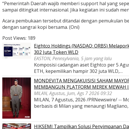
“Pemerintah Daerah wajib memberi support hal yang seperti
sampai ditingkat internasional. Jika kegiatan ini sudah m
Acara pembukaan tersebut ditandai dengan pemukulan bed
dengan sangrai kopi bersama. (Oni)
Post Views:
189
Eightco Holdings (NASDAQ: ORBS) Melaporka
302 Juta Token WLD
EASTON, Pennsylvania, 5 jam yang lalu
Komposisi cadangan aset Eightco per 5 Agustu
ETH, kepemilikan hampir 302 juta WLD,…
MONDEVITA MENGAKUISISI SAHAM MAYOR
MEMBANGUN PLATFORM MEREK MEWAH I
MILAN, Agustus, Jum, Ags 7 2026 09:32
MILAN, 7 Agustus, 2026 /PRNewswire/ -- Mon
berbasis di Milan yang menaungi Magliano
HIKSEMI Tampilkan Solusi Penyimpanan Dat