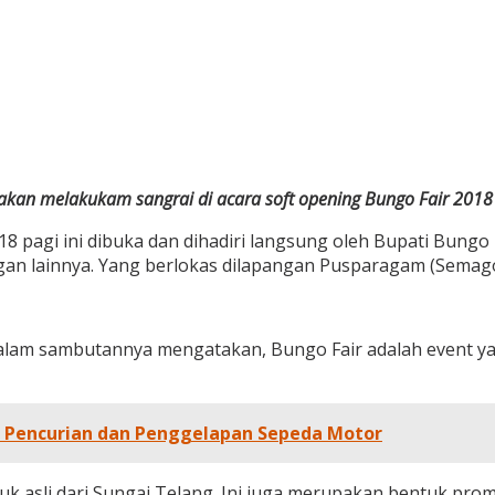
kan melakukam sangrai di acara soft opening Bungo Fair 2018
 pagi ini dibuka dan dihadiri langsung oleh Bupati Bungo 
an lainnya. Yang berlokas dilapangan Pusparagam (Semago
lam sambutannya mengatakan, Bungo Fair adalah event yan
u Pencurian dan Penggelapan Sepeda Motor
oduk asli dari Sungai Telang. Ini juga merupakan bentuk pr