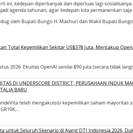
 ini, kedepan diperbanyak dan diperluas lagi sosialisanya. 
enjadi agenda tahunan, agar kedepan kita permanenkan saja 
ug oleh Bupati Bungo H. Mashuri dan Wakil Bupati Bungo S
n Total Kepemilikan Sekitar US$378 Juta, Mencakup OpenAI,
s 2026: Ekuitas OpenAI senilai $90 juta (secara tidak langsu
ITAS DI UNDERSCORE DISTRICT, PERUSAHAAN INDUK MA
TALIA BARU
deVita telah mengakuisisi kepemilikan saham mayoritas str
, GR10K,…
a untuk Seluruh Skenario di Ajang DTI Indonesia 2026, D