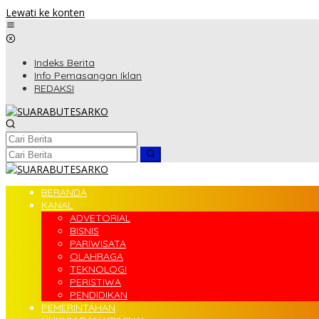
Lewati ke konten
Indeks Berita
Info Pemasangan Iklan
REDAKSI
BERANDA
KANAL
ADVETORIAL
BISNIS
PARIWISATA
OLAHRAGA
TEKNOLOGI
PERISTIWA
PENDIDIKAN
PEMERINTAHAN