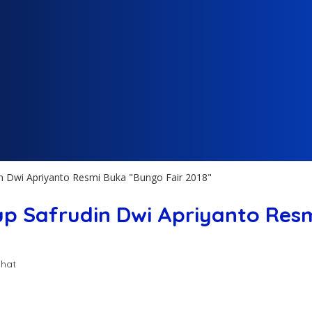
 Dwi Apriyanto Resmi Buka "Bungo Fair 2018"
 Safrudin Dwi Apriyanto Resm
ihat