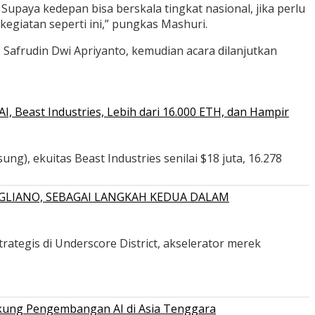
Supaya kedepan bisa berskala tingkat nasional, jika perlu
kegiatan seperti ini,” pungkas Mashuri.
afrudin Dwi Apriyanto, kemudian acara dilanjutkan
 Beast Industries, Lebih dari 16.000 ETH, dan Hampir
ng), ekuitas Beast Industries senilai $18 juta, 16.278
GLIANO, SEBAGAI LANGKAH KEDUA DALAM
ategis di Underscore District, akselerator merek
ukung Pengembangan AI di Asia Tenggara