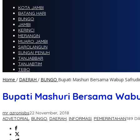
KOTA JAMBI
BATANG HARI
BUNGO
JAMBI
KERINCI
MERANGIN
MUARO JAMBI
SAROLANGUN
SUNGAI PENUH
TANJABBAR
TANJABTIM
TEBO
Home
/
DAERAH
/
BUNGO
Bupati Mashuri Bersama Wabup Safrudin
Bupati Mashuri Bersama Wabup
mr azronisbs
22 November, 2018
ADVETORIAL
,
BUNGO
,
DAERAH
,
INFORMASI
,
PEMERINTAHAN
189 Dil