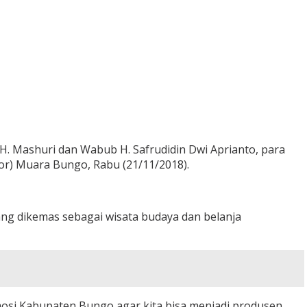
H. Mashuri dan Wabub H. Safrudidin Dwi Aprianto, para
r) Muara Bungo, Rabu (21/11/2018).
g dikemas sebagai wisata budaya dan belanja
omosi Kabupaten Bungo agar kita bisa menjadi produsen