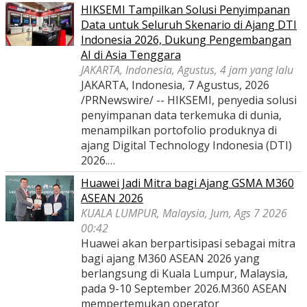
HIKSEMI Tampilkan Solusi Penyimpanan
Data untuk Seluruh Skenario di Ajang DTI
Indonesia 2026, Dukung Pengembangan
AI di Asia Tenggara
JAKARTA, Indonesia, Agustus, 4 jam yang lalu
JAKARTA, Indonesia, 7 Agustus, 2026
/PRNewswire/ -- HIKSEMI, penyedia solusi
penyimpanan data terkemuka di dunia,
menampilkan portofolio produknya di
ajang Digital Technology Indonesia (DTI)
2026.…
Huawei Jadi Mitra bagi Ajang GSMA M360
ASEAN 2026
KUALA LUMPUR, Malaysia, Jum, Ags 7 2026
00:42
Huawei akan berpartisipasi sebagai mitra
bagi ajang M360 ASEAN 2026 yang
berlangsung di Kuala Lumpur, Malaysia,
pada 9-10 September 2026.M360 ASEAN
mempertemukan operator