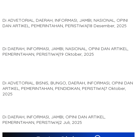
Kinerja Terukur dan Dampak Nyata: Mengapa Al Haris Disebut
sebagai Salah Satu Gubernur Paling Efektif di Indonesia Tahun
2025
Di ADVETORIAL, DAERAH, INFORMASI, JAMBI, NASIONAL, OPINI
DAN ARTIKEL, PEMERINTAHAN, PERISTIWA
|
18 Desember, 2025
Pelaminan Pengantin dan Baju Adat Melayu Jambi, Refleksi
Akademis Seminar Lembaga Adat Melayu (LAM) Jambi
Di DAERAH, INFORMASI, JAMBI, NASIONAL, OPINI DAN ARTIKEL,
PEMERINTAHAN, PERISTIWA
|
19 Oktober, 2025
Kampus IAK Setih Setio Raih Hibah PKM PMM Melalui
Optimalisasi Produk Unggulan Desa Berbasis Digital di Desa
Suka Jaya
Di ADVETORIAL, BISNIS, BUNGO, DAERAH, INFORMASI, OPINI DAN
ARTIKEL, PEMERINTAHAN, PENDIDIKAN, PERISTIWA
|
7 Oktober,
2025
MEWUJUDKAN KEPARIWISATAAN KAWASAN KOMPLEK CANDI
MUARO JAMBI SEBAGAI SUMBER PERTUMBUHAN EKONOMI BARU
Di DAERAH, INFORMASI, JAMBI, OPINI DAN ARTIKEL,
PEMERINTAHAN, PERISTIWA
|
2 Juli, 2025