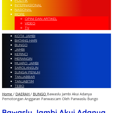
POLITIK
INTERNASIONAL
NASIONAL
MORE
OPINI DAN ARTIKEL
VIDEO
TV
KOTA JAMBI
BATANG HARI
BUNGO
JAMBI
KERINCI
MERANGIN
MUARO JAMBI
SAROLANGUN
SUNGAI PENUH
TANJABBAR
TANJABTIM
TEBO
Home
/
DAERAH
/
BUNGO
Bawaslu Jambi Akui Adanya
Pemotongan Anggaran Panwascam Oleh Panwaslu Bungo
Bawaslu Jambi Akui Adanya