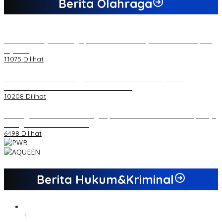
Berita Olahraga
20 Atlet Muaythai Sungaipenuh Akan Ikuti Kejuaraan Pra Porprov
di Jambi
11075 Dilihat
Koordinator PMMD Yogyakarta Seru Kaum Muda, Gesa
Kemandirian Ekonomi dan Inovasi Desa
10208 Dilihat
Dukungan Cabor Terus Mengalir, Zuwanda Semakin Mantap Maju
sebagai Calon Ketua KONI
6498 Dilihat
Berita Hukum&Kriminal
1