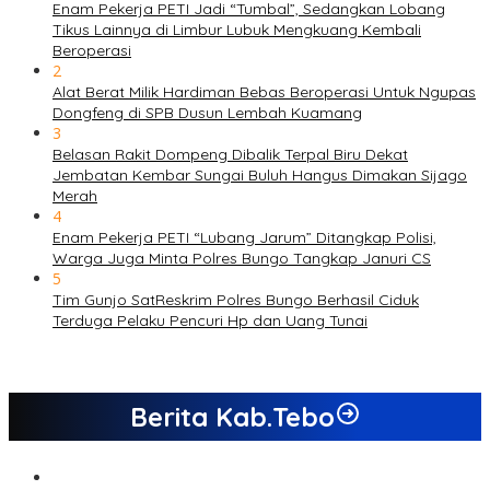
Enam Pekerja PETI Jadi “Tumbal”, Sedangkan Lobang
Tikus Lainnya di Limbur Lubuk Mengkuang Kembali
Beroperasi
2
Alat Berat Milik Hardiman Bebas Beroperasi Untuk Ngupas
Dongfeng di SPB Dusun Lembah Kuamang
3
Belasan Rakit Dompeng Dibalik Terpal Biru Dekat
Jembatan Kembar Sungai Buluh Hangus Dimakan Sijago
Merah
4
Enam Pekerja PETI “Lubang Jarum” Ditangkap Polisi,
Warga Juga Minta Polres Bungo Tangkap Januri CS
5
Tim Gunjo SatReskrim Polres Bungo Berhasil Ciduk
Terduga Pelaku Pencuri Hp dan Uang Tunai
Berita Kab.Tebo