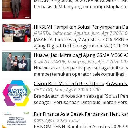
MILAN, 7 Agustus, 2026 /PRNewswire/ -- Mon
berbasis di Milan yang menaungi Magliano
HIKSEMI Tampilkan Solusi Penyimpanan Dat
JAKARTA, Indonesia, Agustus, Jum, Ags 7 2026 
JAKARTA, Indonesia, 7 Agustus, 2026 /PRNe
ajang Digital Technology Indonesia (DTI) 2
Huawei Jadi Mitra bagi Ajang GSMA M360 
KUALA LUMPUR, Malaysia, Jum, Ags 7 2026 00:
Huawei akan berpartisipasi sebagai mitra
mempertemukan operator telekomunikasi,
Cision Raih MarTech Breakthrough Awards 2
CHICAGO, Kam, Ags 6 2026 17:00
Brandwatch dinobatkan sebagai "Solusi Pem
sebagai "Perusahaan Distribusi Siaran Per
Fair Finance Asia Desak Perbankan Hentik
Kam, Ags 6 2026 13:02
PHNOM PENH, Kamboja, 6 Agustus 2026 /PRNe