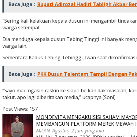
Baca Juga :
Bupati Adirozal Hadiri Tabligh Akbar 
“Sering kali kelakuan kepala dusun ini mengambil tindak
warga setempat.
Dia menduga kepala dusun Tebing Tinggi ini banyak meng
warga lain.
Sementara Kadus Tebing Tebinggi, Iwan saat dikonfirm
Baca Juga :
PKK Dusun Telentam Tampil Dengan Pak
“Sayo mau ngasih raskin ke siapo be kan dak masalah, kar
takut, apo lagi diberitakan media,” ucapnya.(Soni)
Post Views:
157
MONDEVITA MENGAKUISISI SAHAM MAYOR
MEMBANGUN PLATFORM MEREK MEWAH I
MILAN, Agustus, 2 jam yang lalu