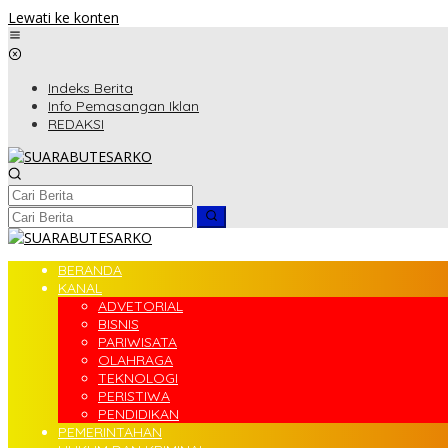
Lewati ke konten
Indeks Berita
Info Pemasangan Iklan
REDAKSI
BERANDA
KANAL
ADVETORIAL
BISNIS
PARIWISATA
OLAHRAGA
TEKNOLOGI
PERISTIWA
PENDIDIKAN
PEMERINTAHAN