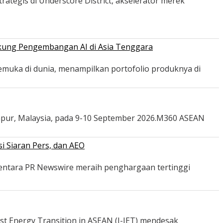
ategis di Underscore District, akselerator merek
ukung Pengembangan AI di Asia Tenggara
emuka di dunia, menampilkan portofolio produknya di
mpur, Malaysia, pada 9-10 September 2026.M360 ASEAN
i Siaran Pers, dan AEO
mentara PR Newswire meraih penghargaan tertinggi
st Energy Transition in ASEAN (I-JET) mendesak