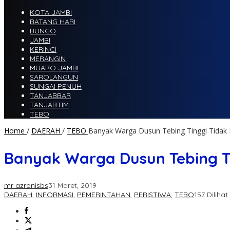
KOTA JAMBI
BATANG HARI
BUNGO
JAMBI
KERINCI
MERANGIN
MUARO JAMBI
SAROLANGUN
SUNGAI PENUH
TANJABBAR
TANJABTIM
TEBO
Home
/
DAERAH
/
TEBO
Banyak Warga Dusun Tebing Tinggi Tidak
Banyak Warga Dusun Tebing T
mr azronisbs
31 Maret, 2019
DAERAH
,
INFORMASI
,
PEMERINTAHAN
,
PERISTIWA
,
TEBO
157 Dilihat