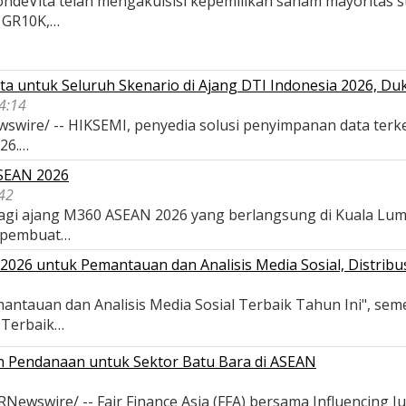
deVita telah mengakuisisi kepemilikan saham mayoritas str
, GR10K,…
a untuk Seluruh Skenario di Ajang DTI Indonesia 2026, D
04:14
wswire/ -- HIKSEMI, penyedia solusi penyimpanan data terk
026.…
ASEAN 2026
42
 bagi ajang M360 ASEAN 2026 yang berlangsung di Kuala Lu
 pembuat…
026 untuk Pemantauan dan Analisis Media Sosial, Distribus
antauan dan Analisis Media Sosial Terbaik Tahun Ini", se
s Terbaik…
an Pendanaan untuk Sektor Batu Bara di ASEAN
wswire/ -- Fair Finance Asia (FFA) bersama Influencing Ju