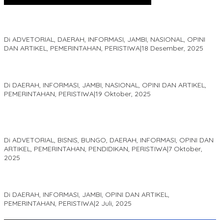
Kinerja Terukur dan Dampak Nyata: Mengapa Al Haris Disebut
sebagai Salah Satu Gubernur Paling Efektif di Indonesia Tahun
2025
Di ADVETORIAL, DAERAH, INFORMASI, JAMBI, NASIONAL, OPINI
DAN ARTIKEL, PEMERINTAHAN, PERISTIWA
|
18 Desember, 2025
Pelaminan Pengantin dan Baju Adat Melayu Jambi, Refleksi
Akademis Seminar Lembaga Adat Melayu (LAM) Jambi
Di DAERAH, INFORMASI, JAMBI, NASIONAL, OPINI DAN ARTIKEL,
PEMERINTAHAN, PERISTIWA
|
19 Oktober, 2025
Kampus IAK Setih Setio Raih Hibah PKM PMM Melalui
Optimalisasi Produk Unggulan Desa Berbasis Digital di Desa
Suka Jaya
Di ADVETORIAL, BISNIS, BUNGO, DAERAH, INFORMASI, OPINI DAN
ARTIKEL, PEMERINTAHAN, PENDIDIKAN, PERISTIWA
|
7 Oktober,
2025
MEWUJUDKAN KEPARIWISATAAN KAWASAN KOMPLEK CANDI
MUARO JAMBI SEBAGAI SUMBER PERTUMBUHAN EKONOMI BARU
Di DAERAH, INFORMASI, JAMBI, OPINI DAN ARTIKEL,
PEMERINTAHAN, PERISTIWA
|
2 Juli, 2025