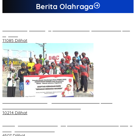
Berita Olahraga
20 Atlet Muaythai Sungaipenuh Akan Ikuti Kejuaraan Pra Porprov
di Jambi
11085 Dilihat
Koordinator PMMD Yogyakarta Seru Kaum Muda, Gesa
Kemandirian Ekonomi dan Inovasi Desa
10214 Dilihat
Dukungan Cabor Terus Mengalir, Zuwanda Semakin Mantap Maju
sebagai Calon Ketua KONI
6507 Dilihat