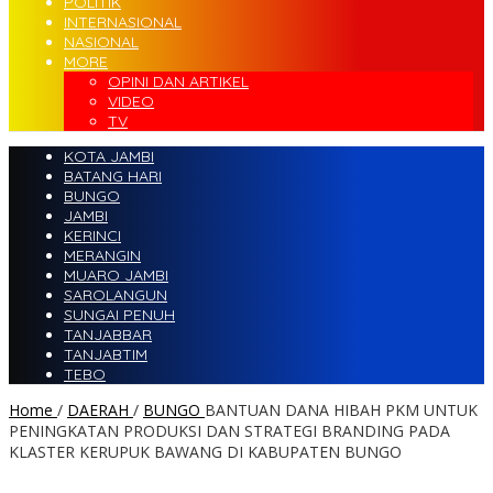
POLITIK
INTERNASIONAL
NASIONAL
MORE
OPINI DAN ARTIKEL
VIDEO
TV
KOTA JAMBI
BATANG HARI
BUNGO
JAMBI
KERINCI
MERANGIN
MUARO JAMBI
SAROLANGUN
SUNGAI PENUH
TANJABBAR
TANJABTIM
TEBO
Home
/
DAERAH
/
BUNGO
BANTUAN DANA HIBAH PKM UNTUK
PENINGKATAN PRODUKSI DAN STRATEGI BRANDING PADA
KLASTER KERUPUK BAWANG DI KABUPATEN BUNGO