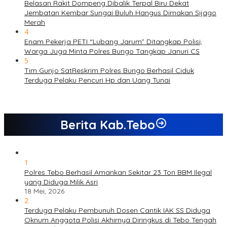
Belasan Rakit Dompeng Dibalik Terpal Biru Dekat
Jembatan Kembar Sungai Buluh Hangus Dimakan Sijago
Merah
4
Enam Pekerja PETI “Lubang Jarum” Ditangkap Polisi,
Warga Juga Minta Polres Bungo Tangkap Januri CS
5
Tim Gunjo SatReskrim Polres Bungo Berhasil Ciduk
Terduga Pelaku Pencuri Hp dan Uang Tunai
Berita Kab.Tebo
1
Polres Tebo Berhasil Amankan Sekitar 23 Ton BBM Ilegal
yang Diduga Milik Asri
18 Mei, 2026
2
Terduga Pelaku Pembunuh Dosen Cantik IAK SS Diduga
Oknum Anggota Polisi Akhirnya Diringkus di Tebo Tengah