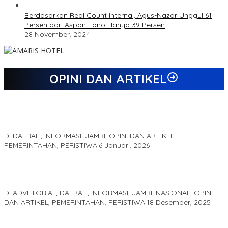
Berdasarkan Real Count Internal, Agus-Nazar Unggul 61
Persen dari Aspan-Tono Hanya 39 Persen
28 November, 2024
OPINI DAN ARTIKEL
Jejak 69 Tahun dan Manifesto Pembaharuan di Era Al Haris –
Sani
Di DAERAH, INFORMASI, JAMBI, OPINI DAN ARTIKEL,
PEMERINTAHAN, PERISTIWA
|
6 Januari, 2026
Kinerja Terukur dan Dampak Nyata: Mengapa Al Haris Disebut
sebagai Salah Satu Gubernur Paling Efektif di Indonesia Tahun
2025
Di ADVETORIAL, DAERAH, INFORMASI, JAMBI, NASIONAL, OPINI
DAN ARTIKEL, PEMERINTAHAN, PERISTIWA
|
18 Desember, 2025
Pelaminan Pengantin dan Baju Adat Melayu Jambi, Refleksi