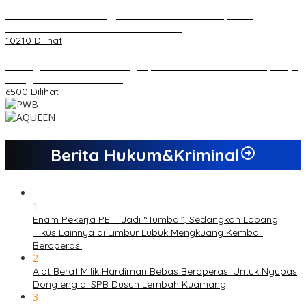
Koordinator PMMD Yogyakarta Seru Kaum Muda, Gesa
Kemandirian Ekonomi dan Inovasi Desa
10210 Dilihat
Dukungan Cabor Terus Mengalir, Zuwanda Semakin Mantap Maju
sebagai Calon Ketua KONI
6500 Dilihat
Berita Hukum&Kriminal
1
Enam Pekerja PETI Jadi “Tumbal”, Sedangkan Lobang
Tikus Lainnya di Limbur Lubuk Mengkuang Kembali
Beroperasi
2
Alat Berat Milik Hardiman Bebas Beroperasi Untuk Ngupas
Dongfeng di SPB Dusun Lembah Kuamang
3