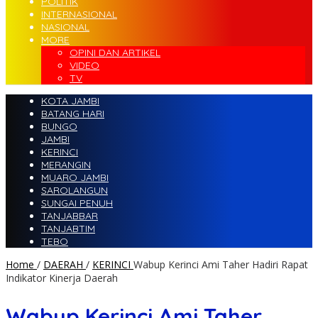
POLITIK
INTERNASIONAL
NASIONAL
MORE
OPINI DAN ARTIKEL
VIDEO
TV
KOTA JAMBI
BATANG HARI
BUNGO
JAMBI
KERINCI
MERANGIN
MUARO JAMBI
SAROLANGUN
SUNGAI PENUH
TANJABBAR
TANJABTIM
TEBO
Home
/
DAERAH
/
KERINCI
Wabup Kerinci Ami Taher Hadiri Rapat
Indikator Kinerja Daerah
Wabup Kerinci Ami Taher