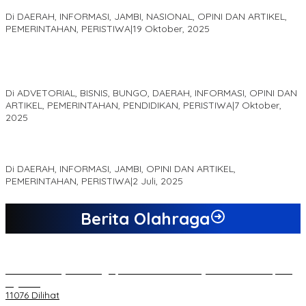
Akademis Seminar Lembaga Adat Melayu (LAM) Jambi
Di DAERAH, INFORMASI, JAMBI, NASIONAL, OPINI DAN ARTIKEL,
PEMERINTAHAN, PERISTIWA
|
19 Oktober, 2025
Kampus IAK Setih Setio Raih Hibah PKM PMM Melalui
Optimalisasi Produk Unggulan Desa Berbasis Digital di Desa
Suka Jaya
Di ADVETORIAL, BISNIS, BUNGO, DAERAH, INFORMASI, OPINI DAN
ARTIKEL, PEMERINTAHAN, PENDIDIKAN, PERISTIWA
|
7 Oktober,
2025
MEWUJUDKAN KEPARIWISATAAN KAWASAN KOMPLEK CANDI
MUARO JAMBI SEBAGAI SUMBER PERTUMBUHAN EKONOMI BARU
Di DAERAH, INFORMASI, JAMBI, OPINI DAN ARTIKEL,
PEMERINTAHAN, PERISTIWA
|
2 Juli, 2025
Berita Olahraga
20 Atlet Muaythai Sungaipenuh Akan Ikuti Kejuaraan Pra Porprov
di Jambi
11076 Dilihat