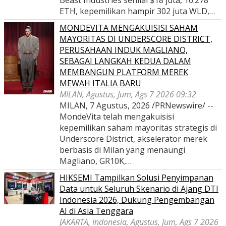
Beast Industries senilai $18 juta, 16.278
ETH, kepemilikan hampir 302 juta WLD,…
MONDEVITA MENGAKUISISI SAHAM
MAYORITAS DI UNDERSCORE DISTRICT,
PERUSAHAAN INDUK MAGLIANO,
SEBAGAI LANGKAH KEDUA DALAM
MEMBANGUN PLATFORM MEREK
MEWAH ITALIA BARU
MILAN, Agustus, Jum, Ags 7 2026 09:32
MILAN, 7 Agustus, 2026 /PRNewswire/ --
MondeVita telah mengakuisisi
kepemilikan saham mayoritas strategis di
Underscore District, akselerator merek
berbasis di Milan yang menaungi
Magliano, GR10K,…
HIKSEMI Tampilkan Solusi Penyimpanan
Data untuk Seluruh Skenario di Ajang DTI
Indonesia 2026, Dukung Pengembangan
AI di Asia Tenggara
JAKARTA, Indonesia, Agustus, Jum, Ags 7 2026