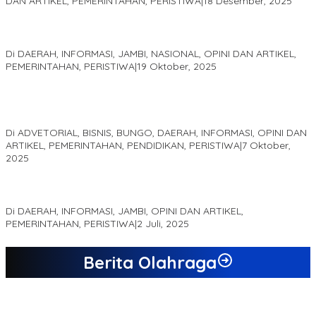
DAN ARTIKEL, PEMERINTAHAN, PERISTIWA
|
18 Desember, 2025
Pelaminan Pengantin dan Baju Adat Melayu Jambi, Refleksi
Akademis Seminar Lembaga Adat Melayu (LAM) Jambi
Di DAERAH, INFORMASI, JAMBI, NASIONAL, OPINI DAN ARTIKEL,
PEMERINTAHAN, PERISTIWA
|
19 Oktober, 2025
Kampus IAK Setih Setio Raih Hibah PKM PMM Melalui
Optimalisasi Produk Unggulan Desa Berbasis Digital di Desa
Suka Jaya
Di ADVETORIAL, BISNIS, BUNGO, DAERAH, INFORMASI, OPINI DAN
ARTIKEL, PEMERINTAHAN, PENDIDIKAN, PERISTIWA
|
7 Oktober,
2025
MEWUJUDKAN KEPARIWISATAAN KAWASAN KOMPLEK CANDI
MUARO JAMBI SEBAGAI SUMBER PERTUMBUHAN EKONOMI BARU
Di DAERAH, INFORMASI, JAMBI, OPINI DAN ARTIKEL,
PEMERINTAHAN, PERISTIWA
|
2 Juli, 2025
Berita Olahraga
20 Atlet Muaythai Sungaipenuh Akan Ikuti Kejuaraan Pra Porprov