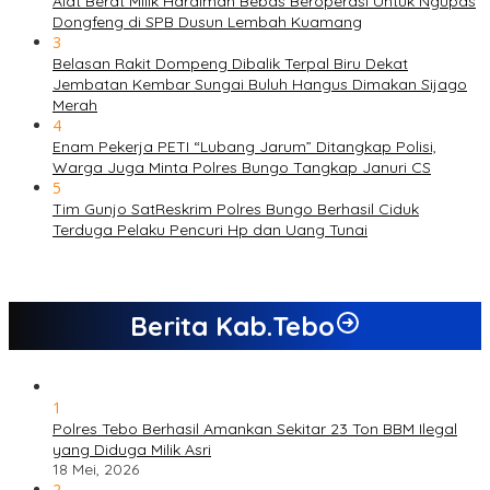
Alat Berat Milik Hardiman Bebas Beroperasi Untuk Ngupas
Dongfeng di SPB Dusun Lembah Kuamang
3
Belasan Rakit Dompeng Dibalik Terpal Biru Dekat
Jembatan Kembar Sungai Buluh Hangus Dimakan Sijago
Merah
4
Enam Pekerja PETI “Lubang Jarum” Ditangkap Polisi,
Warga Juga Minta Polres Bungo Tangkap Januri CS
5
Tim Gunjo SatReskrim Polres Bungo Berhasil Ciduk
Terduga Pelaku Pencuri Hp dan Uang Tunai
Berita Kab.Tebo
1
Polres Tebo Berhasil Amankan Sekitar 23 Ton BBM Ilegal
yang Diduga Milik Asri
18 Mei, 2026
2