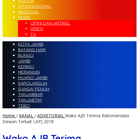
POLITIK
INTERNASIONAL
NASIONAL
MORE
OPINI DAN ARTIKEL
VIDEO
TV
KOTA JAMBI
BATANG HARI
BUNGO
JAMBI
KERINCI
MERANGIN
MUARO JAMBI
SAROLANGUN
SUNGAI PENUH
TANJABBAR
TANJABTIM
TEBO
Home
/
KANAL
/
ADVETORIAL
Wako AJB Terima Rekomendasi
Dewan Terkait LKPJ 2018
Wako AJB Terima