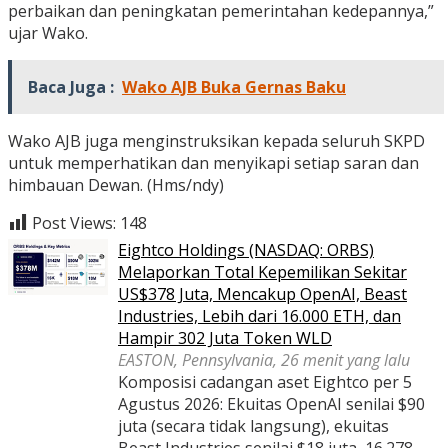
perbaikan dan peningkatan pemerintahan kedepannya,”
ujar Wako.
Baca Juga :
Wako AJB Buka Gernas Baku
Wako AJB juga menginstruksikan kepada seluruh SKPD
untuk memperhatikan dan menyikapi setiap saran dan
himbauan Dewan. (Hms/ndy)
Post Views:
148
Eightco Holdings (NASDAQ: ORBS)
Melaporkan Total Kepemilikan Sekitar
US$378 Juta, Mencakup OpenAI, Beast
Industries, Lebih dari 16.000 ETH, dan
Hampir 302 Juta Token WLD
EASTON, Pennsylvania, 26 menit yang lalu
Komposisi cadangan aset Eightco per 5
Agustus 2026: Ekuitas OpenAI senilai $90
juta (secara tidak langsung), ekuitas