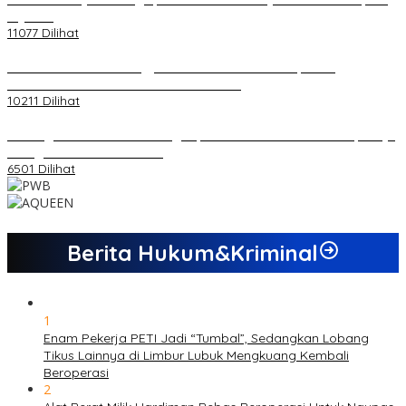
di Jambi
11077 Dilihat
Koordinator PMMD Yogyakarta Seru Kaum Muda, Gesa
Kemandirian Ekonomi dan Inovasi Desa
10211 Dilihat
Dukungan Cabor Terus Mengalir, Zuwanda Semakin Mantap Maju
sebagai Calon Ketua KONI
6501 Dilihat
Berita Hukum&Kriminal
1
Enam Pekerja PETI Jadi “Tumbal”, Sedangkan Lobang
Tikus Lainnya di Limbur Lubuk Mengkuang Kembali
Beroperasi
2