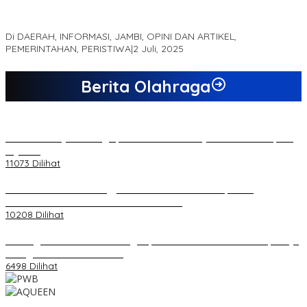
MEWUJUDKAN KEPARIWISATAAN KAWASAN KOMPLEK CANDI
MUARO JAMBI SEBAGAI SUMBER PERTUMBUHAN EKONOMI BARU
Di DAERAH, INFORMASI, JAMBI, OPINI DAN ARTIKEL,
PEMERINTAHAN, PERISTIWA
|
2 Juli, 2025
Berita Olahraga
20 Atlet Muaythai Sungaipenuh Akan Ikuti Kejuaraan Pra Porprov
di Jambi
11073 Dilihat
Koordinator PMMD Yogyakarta Seru Kaum Muda, Gesa
Kemandirian Ekonomi dan Inovasi Desa
10208 Dilihat
Dukungan Cabor Terus Mengalir, Zuwanda Semakin Mantap Maju
sebagai Calon Ketua KONI
6498 Dilihat