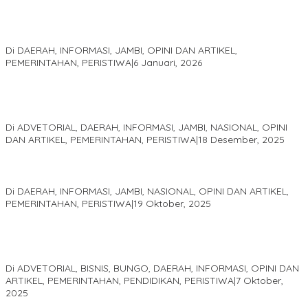
Jejak 69 Tahun dan Manifesto Pembaharuan di Era Al Haris –
Sani
Di DAERAH, INFORMASI, JAMBI, OPINI DAN ARTIKEL,
PEMERINTAHAN, PERISTIWA
|
6 Januari, 2026
Kinerja Terukur dan Dampak Nyata: Mengapa Al Haris Disebut
sebagai Salah Satu Gubernur Paling Efektif di Indonesia Tahun
2025
Di ADVETORIAL, DAERAH, INFORMASI, JAMBI, NASIONAL, OPINI
DAN ARTIKEL, PEMERINTAHAN, PERISTIWA
|
18 Desember, 2025
Pelaminan Pengantin dan Baju Adat Melayu Jambi, Refleksi
Akademis Seminar Lembaga Adat Melayu (LAM) Jambi
Di DAERAH, INFORMASI, JAMBI, NASIONAL, OPINI DAN ARTIKEL,
PEMERINTAHAN, PERISTIWA
|
19 Oktober, 2025
Kampus IAK Setih Setio Raih Hibah PKM PMM Melalui
Optimalisasi Produk Unggulan Desa Berbasis Digital di Desa
Suka Jaya
Di ADVETORIAL, BISNIS, BUNGO, DAERAH, INFORMASI, OPINI DAN
ARTIKEL, PEMERINTAHAN, PENDIDIKAN, PERISTIWA
|
7 Oktober,
2025