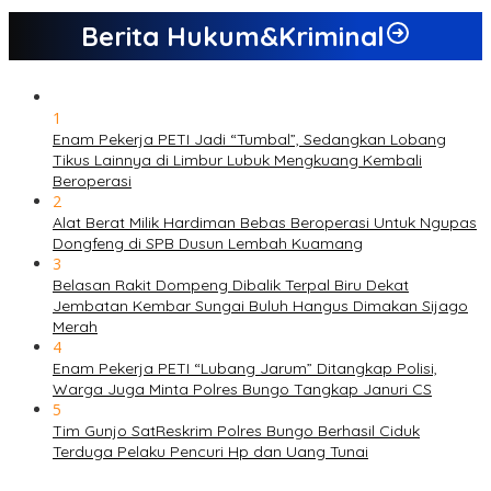
Berita Hukum&Kriminal
1
Enam Pekerja PETI Jadi “Tumbal”, Sedangkan Lobang
Tikus Lainnya di Limbur Lubuk Mengkuang Kembali
Beroperasi
2
Alat Berat Milik Hardiman Bebas Beroperasi Untuk Ngupas
Dongfeng di SPB Dusun Lembah Kuamang
3
Belasan Rakit Dompeng Dibalik Terpal Biru Dekat
Jembatan Kembar Sungai Buluh Hangus Dimakan Sijago
Merah
4
Enam Pekerja PETI “Lubang Jarum” Ditangkap Polisi,
Warga Juga Minta Polres Bungo Tangkap Januri CS
5
Tim Gunjo SatReskrim Polres Bungo Berhasil Ciduk
Terduga Pelaku Pencuri Hp dan Uang Tunai