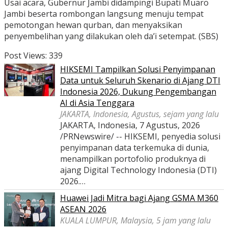
Usai acara, Gubernur Jambi didampingi Bupati Muaro
Jambi beserta rombongan langsung menuju tempat
pemotongan hewan qurban, dan menyaksikan
penyembelihan yang dilakukan oleh da’i setempat. (SBS)
Post Views:
339
HIKSEMI Tampilkan Solusi Penyimpanan
Data untuk Seluruh Skenario di Ajang DTI
Indonesia 2026, Dukung Pengembangan
AI di Asia Tenggara
JAKARTA, Indonesia, Agustus, sejam yang lalu
JAKARTA, Indonesia, 7 Agustus, 2026
/PRNewswire/ -- HIKSEMI, penyedia solusi
penyimpanan data terkemuka di dunia,
menampilkan portofolio produknya di
ajang Digital Technology Indonesia (DTI)
2026.…
Huawei Jadi Mitra bagi Ajang GSMA M360
ASEAN 2026
KUALA LUMPUR, Malaysia, 5 jam yang lalu