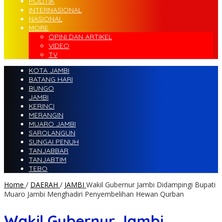
POLITIK
INTERNASIONAL
NASIONAL
MORE
OPINI DAN ARTIKEL
VIDEO
TV
KOTA JAMBI
BATANG HARI
BUNGO
JAMBI
KERINCI
MERANGIN
MUARO JAMBI
SAROLANGUN
SUNGAI PENUH
TANJABBAR
TANJABTIM
TEBO
Home
/
DAERAH
/
JAMBI
Wakil Gubernur Jambi Didampingi Bupati
Muaro Jambi Menghadiri Penyembelihan Hewan Qurban
Wakil Gubernur Jambi