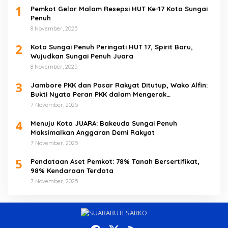
1
Pemkot Gelar Malam Resepsi HUT Ke-17 Kota Sungai
Penuh
8 November, 2025
2
Kota Sungai Penuh Peringati HUT 17, Spirit Baru,
Wujudkan Sungai Penuh Juara
8 November, 2025
3
Jambore PKK dan Pasar Rakyat Ditutup, Wako Alfin:
Bukti Nyata Peran PKK dalam Mengerak
Perekonomian Masyarakat
7 November, 2025
4
Menuju Kota JUARA: Bakeuda Sungai Penuh
Maksimalkan Anggaran Demi Rakyat
7 November, 2025
5
Pendataan Aset Pemkot: 78% Tanah Bersertifikat,
98% Kendaraan Terdata
7 November, 2025