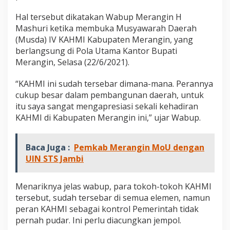
s
d
Hal tersebut dikatakan Wabup Merangin H
a
Mashuri ketika membuka Musyawarah Daerah
I
(Musda) IV KAHMI Kabupaten Merangin, yang
V
berlangsung di Pola Utama Kantor Bupati
K
A
Merangin, Selasa (22/6/2021).
H
M
“KAHMI ini sudah tersebar dimana-mana. Perannya
I
cukup besar dalam pembangunan daerah, untuk
K
itu saya sangat mengapresiasi sekali kehadiran
a
b
KAHMI di Kabupaten Merangin ini,” ujar Wabup.
u
p
a
Baca Juga :
Pemkab Merangin MoU dengan
t
UIN STS Jambi
e
n
M
Menariknya jelas wabup, para tokoh-tokoh KAHMI
e
tersebut, sudah tersebar di semua elemen, namun
r
a
peran KAHMI sebagai kontrol Pemerintah tidak
n
pernah pudar. Ini perlu diacungkan jempol.
g