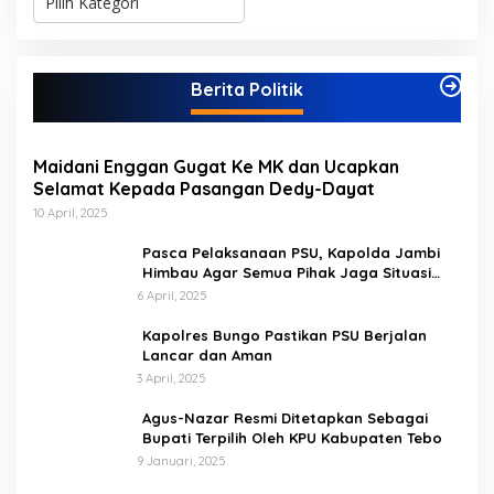
a
t
e
g
Berita Politik
o
r
i
Maidani Enggan Gugat Ke MK dan Ucapkan
Selamat Kepada Pasangan Dedy-Dayat
10 April, 2025
Pasca Pelaksanaan PSU, Kapolda Jambi
Himbau Agar Semua Pihak Jaga Situasi
Kamtibmas
6 April, 2025
Kapolres Bungo Pastikan PSU Berjalan
Lancar dan Aman
3 April, 2025
Agus-Nazar Resmi Ditetapkan Sebagai
Bupati Terpilih Oleh KPU Kabupaten Tebo
9 Januari, 2025