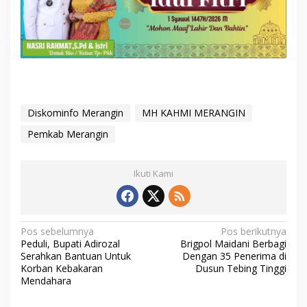
Diskominfo Merangin
MH KAHMI MERANGIN
Pemkab Merangin
Ikuti Kami
N
Pos sebelumnya
Pos berikutnya
Peduli, Bupati Adirozal
Brigpol Maidani Berbagi
a
Serahkan Bantuan Untuk
Dengan 35 Penerima di
v
Korban Kebakaran
Dusun Tebing Tinggi
Mendahara
i