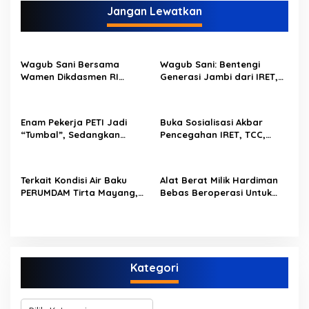
g
Jangan Lewatkan
a
s
i
Wagub Sani Bersama
Wagub Sani: Bentengi
p
Wamen Dikdasmen RI
Generasi Jambi dari IRET,
Luncurkan Aplikasi Bungo
TCC, dan Perundungan
o
Pintar, Dorong
Dimulai dari Sekolah
Transformasi Digital
s
Enam Pekerja PETI Jadi
Buka Sosialisasi Akbar
Pendidikan di Jambi
“Tumbal”, Sedangkan
Pencegahan IRET, TCC,
Lobang Tikus Lainnya di
Perundungan, dan Bahaya
Limbur Lubuk Mengkuang
Narkoba di Bungo,
Kembali Beroperasi
Gubernur Al Haris: “Kalau
Terkait Kondisi Air Baku
Alat Berat Milik Hardiman
anak-anakku bisa jaga diri,
PERUMDAM Tirta Mayang,
Bebas Beroperasi Untuk
60% masa depan sudah
Ini Jawaban Dirut
Ngupas Dongfeng di SPB
ada di tangan”
PERUMDAM
Dusun Lembah Kuamang
Kategori
K