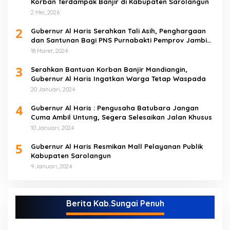
Korban Terdampak Banjir di Kabupaten Sarolangun
2 Mei, 2026
2
Gubernur Al Haris Serahkan Tali Asih, Penghargaan
dan Santunan Bagi PNS Purnabakti Pemprov Jambi
Yang Berada di Sarolangun
18 Maret, 2024
3
Serahkan Bantuan Korban Banjir Mandiangin,
Gubernur Al Haris Ingatkan Warga Tetap Waspada
20 Januari, 2024
4
Gubernur Al Haris : Pengusaha Batubara Jangan
Cuma Ambil Untung, Segera Selesaikan Jalan Khusus
10 Januari, 2024
5
Gubernur Al Haris Resmikan Mall Pelayanan Publik
Kabupaten Sarolangun
9 Januari, 2024
Berita Kab.Sungai Penuh