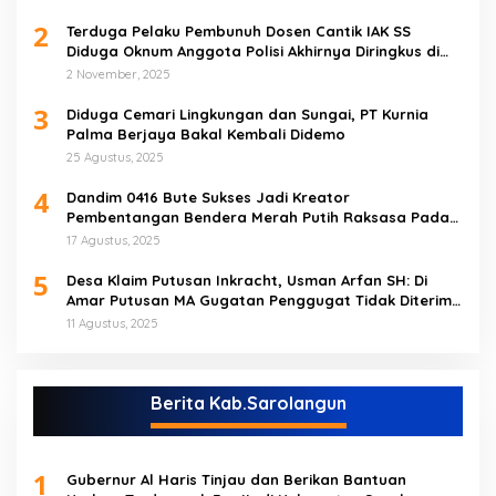
2
Terduga Pelaku Pembunuh Dosen Cantik IAK SS
Diduga Oknum Anggota Polisi Akhirnya Diringkus di
Tebo Tengah
2 November, 2025
3
Diduga Cemari Lingkungan dan Sungai, PT Kurnia
Palma Berjaya Bakal Kembali Didemo
25 Agustus, 2025
4
Dandim 0416 Bute Sukses Jadi Kreator
Pembentangan Bendera Merah Putih Raksasa Pada
Peringatan HUT RI ke 80 di Tebo
17 Agustus, 2025
5
Desa Klaim Putusan Inkracht, Usman Arfan SH: Di
Amar Putusan MA Gugatan Penggugat Tidak Diterima
(NO)
11 Agustus, 2025
Berita Kab.Sarolangun
1
Gubernur Al Haris Tinjau dan Berikan Bantuan