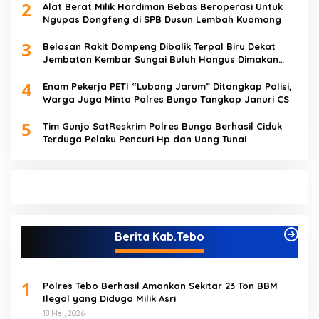
2
Alat Berat Milik Hardiman Bebas Beroperasi Untuk
Ngupas Dongfeng di SPB Dusun Lembah Kuamang
3
Belasan Rakit Dompeng Dibalik Terpal Biru Dekat
Jembatan Kembar Sungai Buluh Hangus Dimakan
Sijago Merah
4
Enam Pekerja PETI “Lubang Jarum” Ditangkap Polisi,
Warga Juga Minta Polres Bungo Tangkap Januri CS
5
Tim Gunjo SatReskrim Polres Bungo Berhasil Ciduk
Terduga Pelaku Pencuri Hp dan Uang Tunai
Berita Kab.Tebo
1
Polres Tebo Berhasil Amankan Sekitar 23 Ton BBM
Ilegal yang Diduga Milik Asri
18 Mei, 2026