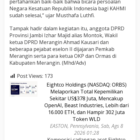
pertahankan baik-baik bahwa bicara persoalan
Negara Kesatuan Republik Indonesia bagi KAHMI
sudah selesai,” ujar Musthafa Luthfi.
Tampak hadir dalam kegiatan itu, anggota DPRD
Provinsi Jambi Izhar Majid alias Montok, Wakil
ketua DPRD Merangin Ahmad Kausari dan
beberapa pejabat eselon II dijajaran Pemkab
Merangin serta para ketua OKP dan Ormas di
Kabupaten Merangin. (Mhd/Adv)
Post Views:
173
Eightco Holdings (NASDAQ: ORBS)
Melaporkan Total Kepemilikan
Sekitar US$378 Juta, Mencakup
OpenAI, Beast Industries, Lebih dari
16.000 ETH, dan Hampir 302 Juta
Token WLD
EASTON, Pennsylvania, Sab, Ags 8
2026 01:28
Komposisi cadangan aset Eightco