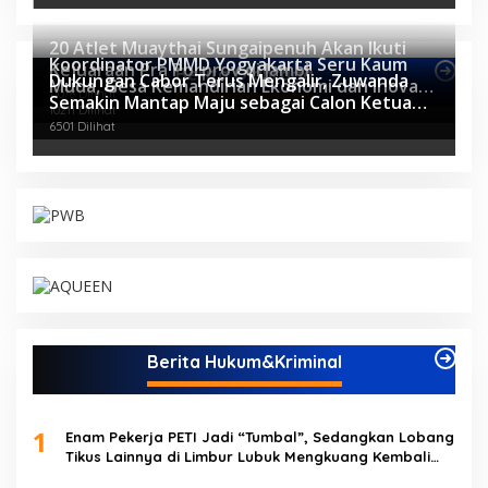
20 Atlet Muaythai Sungaipenuh Akan Ikuti
Koordinator PMMD Yogyakarta Seru Kaum
Kejuaraan Pra Porprov di Jambi
Berita Olahraga
Dukungan Cabor Terus Mengalir, Zuwanda
Muda, Gesa Kemandirian Ekonomi dan Inovasi
11078 Dilihat
Semakin Mantap Maju sebagai Calon Ketua
Desa
10211 Dilihat
KONI
6501 Dilihat
Berita Hukum&Kriminal
1
Enam Pekerja PETI Jadi “Tumbal”, Sedangkan Lobang
Tikus Lainnya di Limbur Lubuk Mengkuang Kembali
Beroperasi