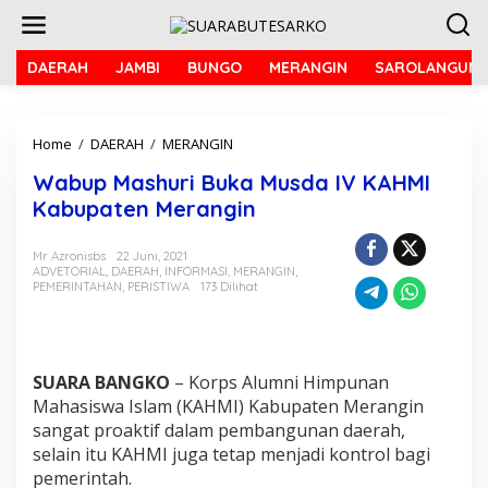
L
e
w
a
DAERAH
JAMBI
BUNGO
MERANGIN
SAROLANGUN
t
i
k
Home
/
DAERAH
/
MERANGIN
W
e
a
k
Wabup Mashuri Buka Musda IV KAHMI
b
o
u
n
Kabupaten Merangin
p
t
M
e
Mr Azronisbs
22 Juni, 2021
a
n
ADVETORIAL
,
DAERAH
,
INFORMASI
,
MERANGIN
,
s
PEMERINTAHAN
,
PERISTIWA
173 Dilihat
h
u
r
i
B
SUARA BANGKO
– Korps Alumni Himpunan
u
Mahasiswa Islam (KAHMI) Kabupaten Merangin
k
sangat proaktif dalam pembangunan daerah,
a
selain itu KAHMI juga tetap menjadi kontrol bagi
M
pemerintah.
u