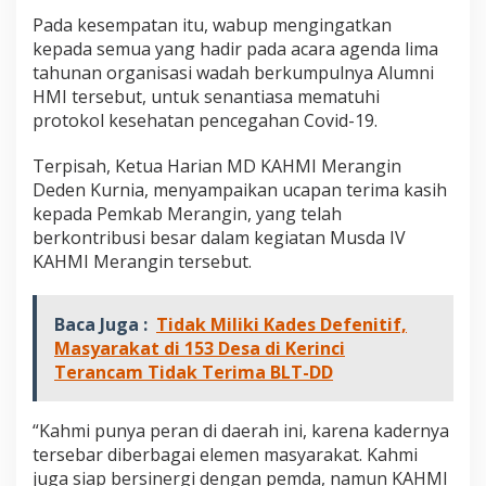
i
Pada kesempatan itu, wabup mengingatkan
n
kepada semua yang hadir pada acara agenda lima
tahunan organisasi wadah berkumpulnya Alumni
HMI tersebut, untuk senantiasa mematuhi
protokol kesehatan pencegahan Covid-19.
Terpisah, Ketua Harian MD KAHMI Merangin
Deden Kurnia, menyampaikan ucapan terima kasih
kepada Pemkab Merangin, yang telah
berkontribusi besar dalam kegiatan Musda IV
KAHMI Merangin tersebut.
Baca Juga :
Tidak Miliki Kades Defenitif,
Masyarakat di 153 Desa di Kerinci
Terancam Tidak Terima BLT-DD
“Kahmi punya peran di daerah ini, karena kadernya
tersebar diberbagai elemen masyarakat. Kahmi
juga siap bersinergi dengan pemda, namun KAHMI