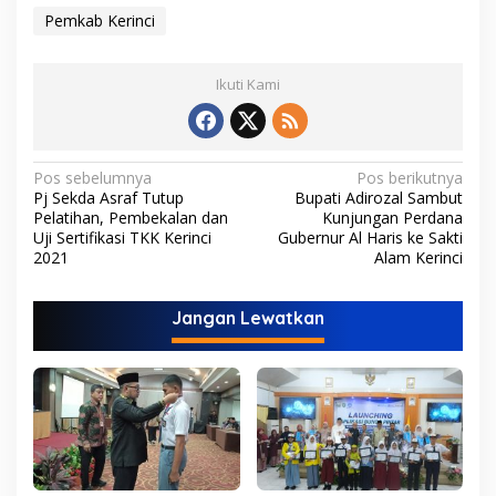
Pemkab Kerinci
Ikuti Kami
N
Pos sebelumnya
Pos berikutnya
Pj Sekda Asraf Tutup
Bupati Adirozal Sambut
a
Pelatihan, Pembekalan dan
Kunjungan Perdana
v
Uji Sertifikasi TKK Kerinci
Gubernur Al Haris ke Sakti
2021
Alam Kerinci
i
g
Jangan Lewatkan
a
s
i
p
o
s