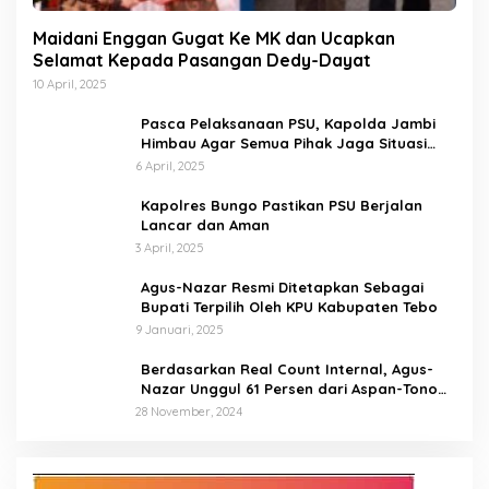
Maidani Enggan Gugat Ke MK dan Ucapkan
Selamat Kepada Pasangan Dedy-Dayat
10 April, 2025
Pasca Pelaksanaan PSU, Kapolda Jambi
Himbau Agar Semua Pihak Jaga Situasi
Kamtibmas
6 April, 2025
Kapolres Bungo Pastikan PSU Berjalan
Lancar dan Aman
3 April, 2025
Agus-Nazar Resmi Ditetapkan Sebagai
Bupati Terpilih Oleh KPU Kabupaten Tebo
9 Januari, 2025
Berdasarkan Real Count Internal, Agus-
Nazar Unggul 61 Persen dari Aspan-Tono
Hanya 39 Persen
28 November, 2024