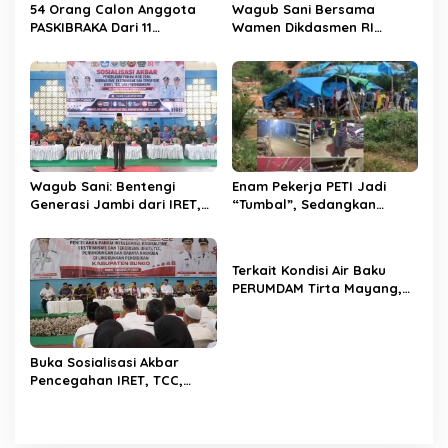
54 Orang Calon Anggota
Wagub Sani Bersama
PASKIBRAKA Dari 11
Wamen Dikdasmen RI
Kabupaten Kota Se Provinsi
Luncurkan Aplikasi Bungo
Jambi Jalani Pemusatan
Pintar, Dorong
Dan Pelatihan
Transformasi Digital
Pendidikan di Jambi
Wagub Sani: Bentengi
Enam Pekerja PETI Jadi
Generasi Jambi dari IRET,
“Tumbal”, Sedangkan
TCC, dan Perundungan
Lobang Tikus Lainnya di
Dimulai dari Sekolah
Limbur Lubuk Mengkuang
Kembali Beroperasi
Terkait Kondisi Air Baku
PERUMDAM Tirta Mayang,
Ini Jawaban Dirut
PERUMDAM
Buka Sosialisasi Akbar
Pencegahan IRET, TCC,
Perundungan, dan Bahaya
Narkoba di Bungo,
Gubernur Al Haris: “Kalau