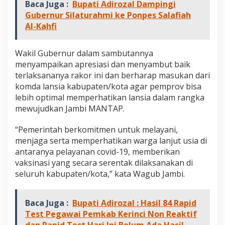
Baca Juga :
Bupati Adirozal Dampingi
Gubernur Silaturahmi ke Ponpes Salafiah
Al-Kahfi
Wakil Gubernur dalam sambutannya
menyampaikan apresiasi dan menyambut baik
terlaksananya rakor ini dan berharap masukan dari
komda lansia kabupaten/kota agar pemprov bisa
lebih optimal memperhatikan lansia dalam rangka
mewujudkan Jambi MANTAP.
“Pemerintah berkomitmen untuk melayani,
menjaga serta memperhatikan warga lanjut usia di
antaranya pelayanan covid-19, memberikan
vaksinasi yang secara serentak dilaksanakan di
seluruh kabupaten/kota,” kata Wagub Jambi.
Baca Juga :
Bupati Adirozal : Hasil 84 Rapid
Test Pegawai Pemkab Kerinci Non Reaktif
dan Rapid Test Hari Ini Belum Ada Hasil