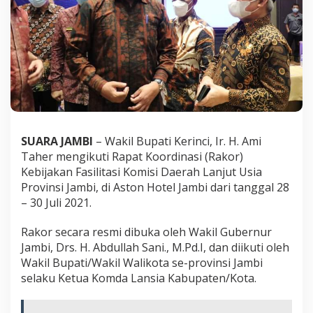
n
s
i
J
a
m
b
i
SUARA JAMBI
– Wakil Bupati Kerinci, Ir. H. Ami
Taher mengikuti Rapat Koordinasi (Rakor)
Kebijakan Fasilitasi Komisi Daerah Lanjut Usia
Provinsi Jambi, di Aston Hotel Jambi dari tanggal 28
– 30 Juli 2021.
Rakor secara resmi dibuka oleh Wakil Gubernur
Jambi, Drs. H. Abdullah Sani., M.Pd.I, dan diikuti oleh
Wakil Bupati/Wakil Walikota se-provinsi Jambi
selaku Ketua Komda Lansia Kabupaten/Kota.