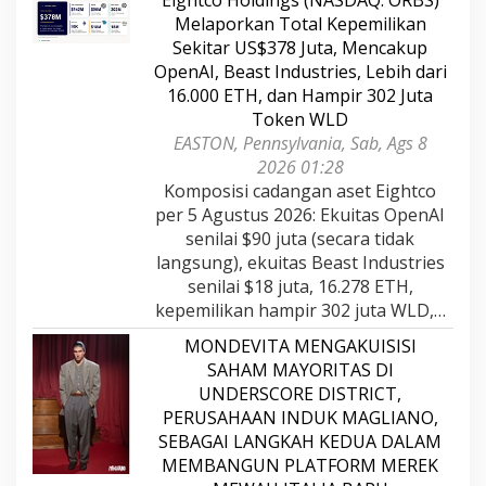
Eightco Holdings (NASDAQ: ORBS)
Melaporkan Total Kepemilikan
Sekitar US$378 Juta, Mencakup
OpenAI, Beast Industries, Lebih dari
16.000 ETH, dan Hampir 302 Juta
Token WLD
EASTON, Pennsylvania, Sab, Ags 8
2026 01:28
Komposisi cadangan aset Eightco
per 5 Agustus 2026: Ekuitas OpenAI
senilai $90 juta (secara tidak
langsung), ekuitas Beast Industries
senilai $18 juta, 16.278 ETH,
kepemilikan hampir 302 juta WLD,…
MONDEVITA MENGAKUISISI
SAHAM MAYORITAS DI
UNDERSCORE DISTRICT,
PERUSAHAAN INDUK MAGLIANO,
SEBAGAI LANGKAH KEDUA DALAM
MEMBANGUN PLATFORM MEREK