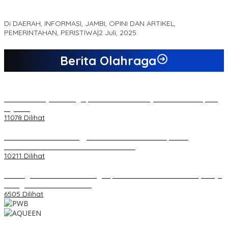
MEWUJUDKAN KEPARIWISATAAN KAWASAN KOMPLEK CANDI
MUARO JAMBI SEBAGAI SUMBER PERTUMBUHAN EKONOMI BARU
Di DAERAH, INFORMASI, JAMBI, OPINI DAN ARTIKEL,
PEMERINTAHAN, PERISTIWA
|
2 Juli, 2025
Berita Olahraga
20 Atlet Muaythai Sungaipenuh Akan Ikuti Kejuaraan Pra Porprov
di Jambi
11078 Dilihat
Koordinator PMMD Yogyakarta Seru Kaum Muda, Gesa
Kemandirian Ekonomi dan Inovasi Desa
10211 Dilihat
Dukungan Cabor Terus Mengalir, Zuwanda Semakin Mantap Maju
sebagai Calon Ketua KONI
6505 Dilihat