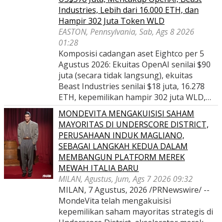
Industries, Lebih dari 16.000 ETH, dan
Hampir 302 Juta Token WLD
EASTON, Pennsylvania, Sab, Ags 8 2026
01:28
Komposisi cadangan aset Eightco per 5
Agustus 2026: Ekuitas OpenAI senilai $90
juta (secara tidak langsung), ekuitas
Beast Industries senilai $18 juta, 16.278
ETH, kepemilikan hampir 302 juta WLD,…
MONDEVITA MENGAKUISISI SAHAM
MAYORITAS DI UNDERSCORE DISTRICT,
PERUSAHAAN INDUK MAGLIANO,
SEBAGAI LANGKAH KEDUA DALAM
MEMBANGUN PLATFORM MEREK
MEWAH ITALIA BARU
MILAN, Agustus, Jum, Ags 7 2026 09:32
MILAN, 7 Agustus, 2026 /PRNewswire/ --
MondeVita telah mengakuisisi
kepemilikan saham mayoritas strategis di