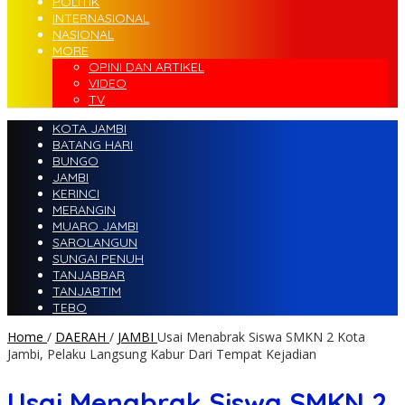
POLITIK
INTERNASIONAL
NASIONAL
MORE
OPINI DAN ARTIKEL
VIDEO
TV
KOTA JAMBI
BATANG HARI
BUNGO
JAMBI
KERINCI
MERANGIN
MUARO JAMBI
SAROLANGUN
SUNGAI PENUH
TANJABBAR
TANJABTIM
TEBO
Home
/
DAERAH
/
JAMBI
Usai Menabrak Siswa SMKN 2 Kota
Jambi, Pelaku Langsung Kabur Dari Tempat Kejadian
Usai Menabrak Siswa SMKN 2