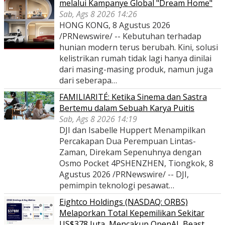
melalui Kampanye Global "Dream Home"
Sab, Ags 8 2026 14:26
HONG KONG, 8 Agustus 2026
/PRNewswire/ -- Kebutuhan terhadap
hunian modern terus berubah. Kini, solusi
kelistrikan rumah tidak lagi hanya dinilai
dari masing-masing produk, namun juga
dari seberapa…
FAMILIARITÉ: Ketika Sinema dan Sastra
Bertemu dalam Sebuah Karya Puitis
Sab, Ags 8 2026 14:19
DJI dan Isabelle Huppert Menampilkan
Percakapan Dua Perempuan Lintas-
Zaman, Direkam Sepenuhnya dengan
Osmo Pocket 4PSHENZHEN, Tiongkok, 8
Agustus 2026 /PRNewswire/ -- DJI,
pemimpin teknologi pesawat…
Eightco Holdings (NASDAQ: ORBS)
Melaporkan Total Kepemilikan Sekitar
US$378 Juta, Mencakup OpenAI, Beast