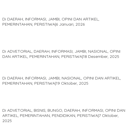
Jejak 69 Tahun dan Manifesto Pembaharuan di Era Al Haris –
Sani
Di DAERAH, INFORMASI, JAMBI, OPINI DAN ARTIKEL,
PEMERINTAHAN, PERISTIWA
|
6 Januari, 2026
Kinerja Terukur dan Dampak Nyata: Mengapa Al Haris Disebut
sebagai Salah Satu Gubernur Paling Efektif di Indonesia Tahun
2025
Di ADVETORIAL, DAERAH, INFORMASI, JAMBI, NASIONAL, OPINI
DAN ARTIKEL, PEMERINTAHAN, PERISTIWA
|
18 Desember, 2025
Pelaminan Pengantin dan Baju Adat Melayu Jambi, Refleksi
Akademis Seminar Lembaga Adat Melayu (LAM) Jambi
Di DAERAH, INFORMASI, JAMBI, NASIONAL, OPINI DAN ARTIKEL,
PEMERINTAHAN, PERISTIWA
|
19 Oktober, 2025
Kampus IAK Setih Setio Raih Hibah PKM PMM Melalui
Optimalisasi Produk Unggulan Desa Berbasis Digital di Desa
Suka Jaya
Di ADVETORIAL, BISNIS, BUNGO, DAERAH, INFORMASI, OPINI DAN
ARTIKEL, PEMERINTAHAN, PENDIDIKAN, PERISTIWA
|
7 Oktober,
2025