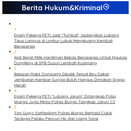
Berita Hukum&Kriminal
1
Enam Pekerja PETI Jadi “Tumbal”, Sedangkan Lobang
Tikus Lainnya di Limbur Lubuk Mengkuang Kembali
Beroperasi
2
Alat Berat Milik Hardiman Bebas Beroperasi Untuk Ngupas
Dongfeng di SPB Dusun Lembah Kuamang
3
Belasan Rakit Dompeng Dibalik Terpal Biru Dekat
Jembatan Kembar Sungai Buluh Hangus Dimakan Sijago
Merah
4
Enam Pekerja PETI “Lubang Jarum” Ditangkap Polisi,
Warga Juga Minta Polres Bungo Tangkap Januri CS
5
Tim Gunjo SatReskrim Polres Bungo Berhasil Ciduk
Terduga Pelaku Pencuri Hp dan Uang Tunai