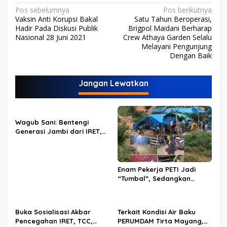
N
Pos sebelumnya
Pos berikutnya
Vaksin Anti Korupsi Bakal
Satu Tahun Beroperasi,
a
Hadir Pada Diskusi Publik
Brigpol Maidani Berharap
v
Nasional 28 Juni 2021
Crew Athaya Garden Selalu
Melayani Pengunjung
i
Dengan Baik
g
a
Jangan Lewatkan
s
i
p
Wagub Sani: Bentengi
Generasi Jambi dari IRET,
o
TCC, dan Perundungan
Dimulai dari Sekolah
s
Enam Pekerja PETI Jadi
“Tumbal”, Sedangkan
Lobang Tikus Lainnya di
Limbur Lubuk Mengkuang
Kembali Beroperasi
Buka Sosialisasi Akbar
Terkait Kondisi Air Baku
Pencegahan IRET, TCC,
PERUMDAM Tirta Mayang,