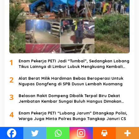
1
Enam Pekerja PETI Jadi “Tumbal”, Sedangkan Lobang
Tikus Lainnya di Limbur Lubuk Mengkuang Kembali
Beroperasi
2
Alat Berat Milik Hardiman Bebas Beroperasi Untuk
Ngupas Dongfeng di SPB Dusun Lembah Kuamang
3
Belasan Rakit Dompeng Dibalik Terpal Biru Dekat
Jembatan Kembar Sungai Buluh Hangus Dimakan
Sijago Merah
4
Enam Pekerja PETI “Lubang Jarum” Ditangkap Polisi,
Warga Juga Minta Polres Bungo Tangkap Januri CS
5
Tim Gunjo SatReskrim Polres Bungo Berhasil Ciduk
Terduga Pelaku Pencuri Hp dan Uang Tunai