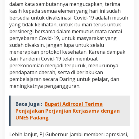
J
dalam kata sambutannya mengucapkan, terima
a
kasih kepada semua elemen yang hari ini sudah
m
bersedia untuk divaksinasi, Covid-19 adalah musuh
b
yang tidak kelihatan, untuk itu mari terus untuk
i
bersinergi bersama dalam memutus mata rantai
,
B
penyebaran Covid-19, untuk masyarakat yang
u
sudah divaksin, jangan lupa untuk selalu
p
menerapkan protokol kesehatan. Karena dampak
a
dari Pandemi Covid-19 telah membuat
t
i
perekonomian menjadi terpuruk, menurunnya
A
pendapatan daerah, serta di berlakukan
d
pembelajaran secara Daring untuk pelajar, dan
i
meningkatnya pengangguran.
r
o
z
Baca Juga :
Bupati Adirozal Terima
a
l
Penjajakan Perjanjian Kerjasama dengan
T
UNES Padang
a
r
g
Lebih lanjut, PJ Gubernur Jambi memberi apresiasi,
e