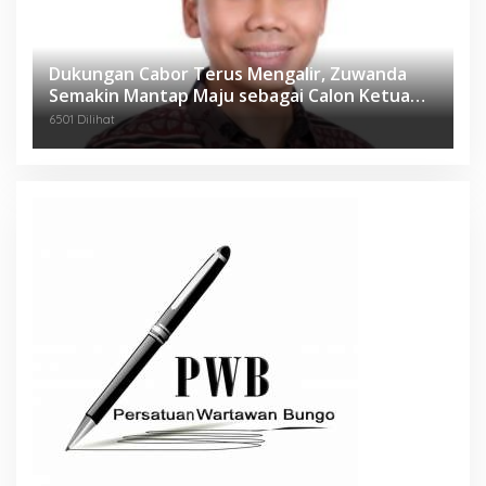
Dukungan Cabor Terus Mengalir, Zuwanda
Semakin Mantap Maju sebagai Calon Ketua
KONI
6501 Dilihat