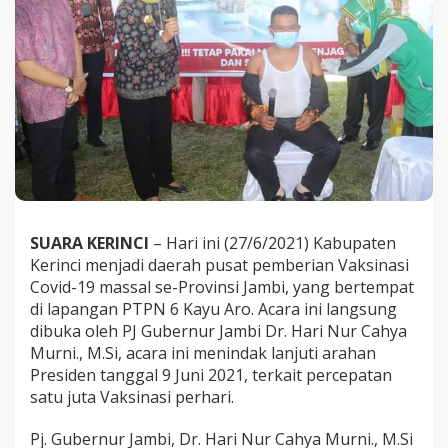
C
o
v
i
d
-
1
9
M
a
s
s
a
SUARA KERINCI
– Hari ini (27/6/2021) Kabupaten
l
s
Kerinci menjadi daerah pusat pemberian Vaksinasi
e
Covid-19 massal se-Provinsi Jambi, yang bertempat
-
di lapangan PTPN 6 Kayu Aro. Acara ini langsung
P
dibuka oleh PJ Gubernur Jambi Dr. Hari Nur Cahya
r
o
Murni., M.Si, acara ini menindak lanjuti arahan
v
Presiden tanggal 9 Juni 2021, terkait percepatan
i
satu juta Vaksinasi perhari.
n
s
Pj. Gubernur Jambi, Dr. Hari Nur Cahya Murni., M.Si
i