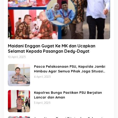
Maidani Enggan Gugat Ke MK dan Ucapkan
Selamat Kepada Pasangan Dedy-Dayat
10 April, 2025
Pasca Pelaksanaan PSU, Kapolda Jambi
Himbau Agar Semua Pihak Jaga Situasi
Kamtibmas
6 April, 2025
Kapolres Bungo Pastikan PSU Berjalan
Lancar dan Aman
3 April, 2025