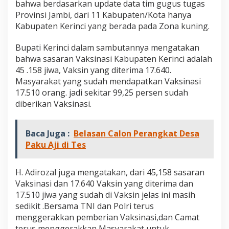
bahwa berdasarkan update data tim gugus tugas
t
Provinsi Jambi, dari 11 Kabupaten/Kota hanya
k
a
Kabupaten Kerinci yang berada pada Zona kuning.
n
1
Bupati Kerinci dalam sambutannya mengatakan
.
bahwa sasaran Vaksinasi Kabupaten Kerinci adalah
5
45 .158 jiwa, Vaksin yang diterima 17.640.
0
0
Masyarakat yang sudah mendapatkan Vaksinasi
J
17.510 orang. jadi sekitar 99,25 persen sudah
i
diberikan Vaksinasi.
w
a
Baca Juga :
Belasan Calon Perangkat Desa
Paku Aji di Tes
H. Adirozal juga mengatakan, dari 45,158 sasaran
Vaksinasi dan 17.640 Vaksin yang diterima dan
17.510 jiwa yang sudah di Vaksin jelas ini masih
sedikit .Bersama TNI dan Polri terus
menggerakkan pemberian Vaksinasi,dan Camat
terus menggerakkan Masyarakat untuk