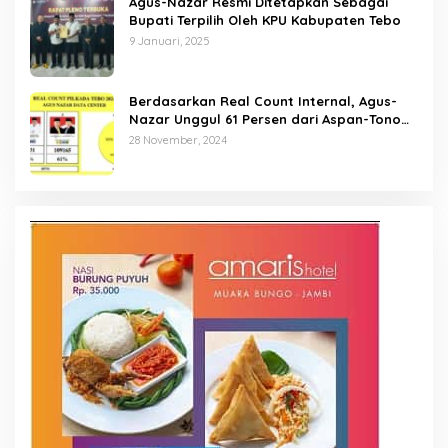
Agus-Nazar Resmi Ditetapkan Sebagai
Bupati Terpilih Oleh KPU Kabupaten Tebo
9 Januari, 2025
Berdasarkan Real Count Internal, Agus-
Nazar Unggul 61 Persen dari Aspan-Tono
Hanya 39 Persen
28 November, 2024