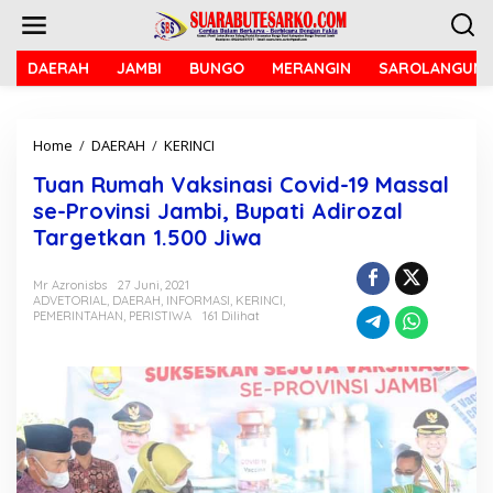
L
e
w
a
DAERAH
JAMBI
BUNGO
MERANGIN
SAROLANGUN
t
i
k
Home
/
DAERAH
/
KERINCI
T
e
u
k
Tuan Rumah Vaksinasi Covid-19 Massal
a
o
n
n
se-Provinsi Jambi, Bupati Adirozal
R
t
Targetkan 1.500 Jiwa
u
e
m
n
a
Mr Azronisbs
27 Juni, 2021
ADVETORIAL
,
DAERAH
,
INFORMASI
,
KERINCI
,
h
PEMERINTAHAN
,
PERISTIWA
161 Dilihat
V
a
k
s
i
n
a
s
i